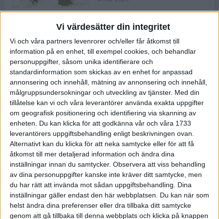
Vi värdesätter din integritet
ASICS NOVABLAST™ 5 – en mjuk
Vi och våra partners levenrorer och/eller får åtkomst till
och studsig mängdträningssko
information på en enhet, till exempel cookies, och behandlar
25 feb 2026
personuppgifter, såsom unika identifierare och
standardinformation som skickas av en enhet for anpassad
annonsering och innehåll, mätning av annonsering och innehåll,
ASICS GEL-KAYANO™ 32 – perfekt
målgruppsundersokningar och utveckling av tjänster.
Med din
för löparen som vill ha stabilitet
tillåtelse kan vi och våra leverantörer använda exakta uppgifter
och dämpning
om geografisk positionering och identifiering via skanning av
24 feb 2026
enheten. Du kan klicka för att godkänna vår och våra 1733
leverantörers uppgiftsbehandling enligt beskrivningen ovan.
Alternativt kan du klicka för att neka samtycke eller för att få
Sarah Lahti överlägsen vid
åtkomst till mer detaljerad information och ändra dina
terräng-SM
inställningar innan du samtycker.
Observera att viss behandling
20 okt 2025
av dina personuppgifter kanske inte kräver ditt samtycke, men
du har rätt att invända mot sådan uppgiftsbehandling. Dina
inställningar gäller endast den här webbplatsen. Du kan när som
helst ändra dina preferenser eller dra tillbaka ditt samtycke
Almgrens brons blev det stora
genom att gå tillbaka till denna webbplats och klicka på knappen