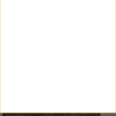
16 jul 2025
Bakslag för Almgren
11 jul 2025
Pihlströms tredje rekord
3 jul 2025
nästa ›
INTRESSANTA LOPP
Höstrusket • 8 november
8 nov 2025