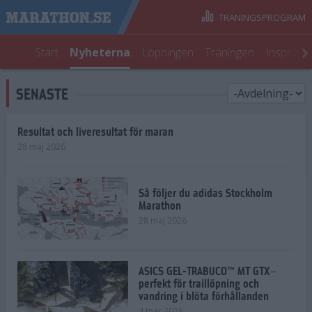
TRÄNINGSPROGRAM
Start
Nyheterna
Löpningen
Träningen
Inspirati
SENASTE
Resultat och liveresultat för maran
28 maj 2026
Så följer du adidas Stockholm
Marathon
28 maj 2026
ASICS GEL-TRABUCO™ MT GTX–
perfekt för traillöpning och
vandring i blöta förhållanden
4 mar 2026