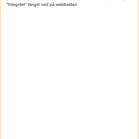
glädjeämnet för löparna i VM
"Integritet" längst ned på webbsidan.
23 sep 2025
Tufft väder för löparna i VM
11 sep 2025
Hanna Lindholm tog hem segern i
Tjejmilen 2025
6 sep 2025
Snabbaste segertiden på 12 år i
rekordstort adidas Stockholm
Halvmaraton
30 aug 2025