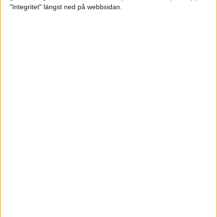
glädjeämnet för löparna i VM
"Integritet" längst ned på webbsidan.
23 sep 2025
Tufft väder för löparna i VM
11 sep 2025
Hanna Lindholm tog hem segern i
Tjejmilen 2025
6 sep 2025
Snabbaste segertiden på 12 år i
rekordstort adidas Stockholm
Halvmaraton
30 aug 2025