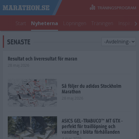
TRÄNINGSPROGRAM
Start
Nyheterna
Löpningen
Träningen
Inspirati
SENASTE
Resultat och liveresultat för maran
28 maj 2026
Så följer du adidas Stockholm
Marathon
28 maj 2026
ASICS GEL-TRABUCO™ MT GTX–
perfekt för traillöpning och
vandring i blöta förhållanden
4 mar 2026