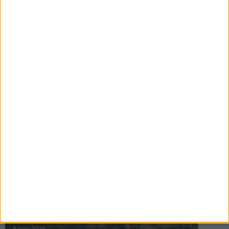
16 jul 2025
Bakslag för Almgren
11 jul 2025
Pihlströms tredje rekord
3 jul 2025
nästa ›
INTRESSANTA LOPP
Höstrusket • 8 november
8 nov 2025