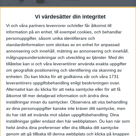
Vi värdesätter din integritet
ASICS NOVABLAST™ 5 – en mjuk
Vi och våra partners levenrorer och/eller får åtkomst till
och studsig mängdträningssko
information på en enhet, till exempel cookies, och behandlar
25 feb 2026
personuppgifter, såsom unika identifierare och
standardinformation som skickas av en enhet for anpassad
annonsering och innehåll, mätning av annonsering och innehåll,
ASICS GEL-KAYANO™ 32 – perfekt
målgruppsundersokningar och utveckling av tjänster.
Med din
för löparen som vill ha stabilitet
tillåtelse kan vi och våra leverantörer använda exakta uppgifter
och dämpning
om geografisk positionering och identifiering via skanning av
24 feb 2026
enheten. Du kan klicka för att godkänna vår och våra 1731
leverantörers uppgiftsbehandling enligt beskrivningen ovan.
Alternativt kan du klicka för att neka samtycke eller för att få
Sarah Lahti överlägsen vid
åtkomst till mer detaljerad information och ändra dina
terräng-SM
inställningar innan du samtycker.
Observera att viss behandling
20 okt 2025
av dina personuppgifter kanske inte kräver ditt samtycke, men
du har rätt att invända mot sådan uppgiftsbehandling. Dina
inställningar gäller endast den här webbplatsen. Du kan när som
helst ändra dina preferenser eller dra tillbaka ditt samtycke
Almgrens brons blev det stora
genom att gå tillbaka till denna webbplats och klicka på knappen