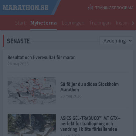
TRÄNINGSPROGRAM
Start
Nyheterna
Löpningen
Träningen
Inspirati
SENASTE
Resultat och liveresultat för maran
28 maj 2026
Så följer du adidas Stockholm
Marathon
28 maj 2026
ASICS GEL-TRABUCO™ MT GTX–
perfekt för traillöpning och
vandring i blöta förhållanden
4 mar 2026