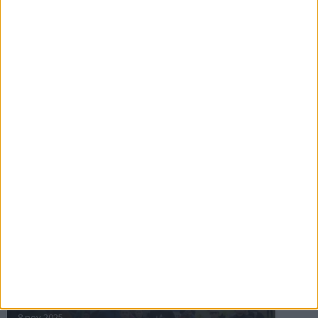
16 jul 2025
Bakslag för Almgren
11 jul 2025
Pihlströms tredje rekord
3 jul 2025
nästa ›
INTRESSANTA LOPP
Höstrusket • 8 november
8 nov 2025