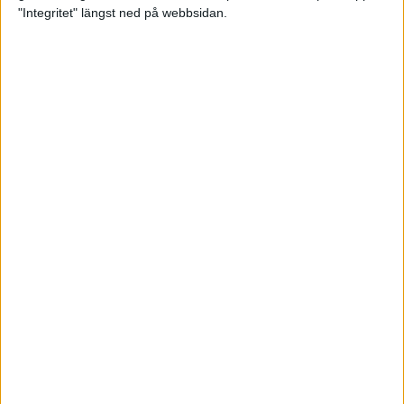
glädjeämnet för löparna i VM
"Integritet" längst ned på webbsidan.
23 sep 2025
Tufft väder för löparna i VM
11 sep 2025
Hanna Lindholm tog hem segern i
Tjejmilen 2025
6 sep 2025
Snabbaste segertiden på 12 år i
rekordstort adidas Stockholm
Halvmaraton
30 aug 2025