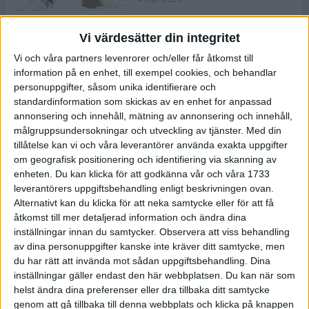
Vi värdesätter din integritet
ASICS NOVABLAST™ 5 – en mjuk
Vi och våra partners levenrorer och/eller får åtkomst till
och studsig mängdträningssko
information på en enhet, till exempel cookies, och behandlar
25 feb 2026
personuppgifter, såsom unika identifierare och
standardinformation som skickas av en enhet for anpassad
annonsering och innehåll, mätning av annonsering och innehåll,
ASICS GEL-KAYANO™ 32 – perfekt
målgruppsundersokningar och utveckling av tjänster.
Med din
för löparen som vill ha stabilitet
tillåtelse kan vi och våra leverantörer använda exakta uppgifter
och dämpning
om geografisk positionering och identifiering via skanning av
24 feb 2026
enheten. Du kan klicka för att godkänna vår och våra 1733
leverantörers uppgiftsbehandling enligt beskrivningen ovan.
Alternativt kan du klicka för att neka samtycke eller för att få
Sarah Lahti överlägsen vid
åtkomst till mer detaljerad information och ändra dina
terräng-SM
inställningar innan du samtycker.
Observera att viss behandling
20 okt 2025
av dina personuppgifter kanske inte kräver ditt samtycke, men
du har rätt att invända mot sådan uppgiftsbehandling. Dina
inställningar gäller endast den här webbplatsen. Du kan när som
helst ändra dina preferenser eller dra tillbaka ditt samtycke
Almgrens brons blev det stora
genom att gå tillbaka till denna webbplats och klicka på knappen