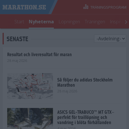
TRÄNINGSPROGRAM
Start
Nyheterna
Löpningen
Träningen
Inspirati
SENASTE
Resultat och liveresultat för maran
28 maj 2026
Så följer du adidas Stockholm
Marathon
28 maj 2026
ASICS GEL-TRABUCO™ MT GTX–
perfekt för traillöpning och
vandring i blöta förhållanden
4 mar 2026