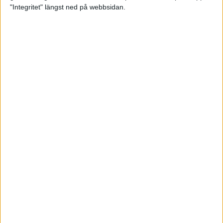
glädjeämnet för löparna i VM
"Integritet" längst ned på webbsidan.
23 sep 2025
Tufft väder för löparna i VM
11 sep 2025
Hanna Lindholm tog hem segern i
Tjejmilen 2025
6 sep 2025
Snabbaste segertiden på 12 år i
rekordstort adidas Stockholm
Halvmaraton
30 aug 2025