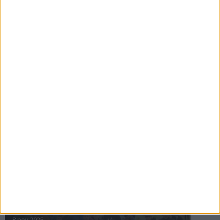
16 jul 2025
Bakslag för Almgren
11 jul 2025
Pihlströms tredje rekord
3 jul 2025
nästa ›
INTRESSANTA LOPP
Höstrusket • 8 november
8 nov 2025