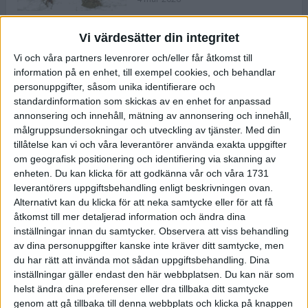
Vi värdesätter din integritet
ASICS NOVABLAST™ 5 – en mjuk
Vi och våra partners levenrorer och/eller får åtkomst till
och studsig mängdträningssko
information på en enhet, till exempel cookies, och behandlar
25 feb 2026
personuppgifter, såsom unika identifierare och
standardinformation som skickas av en enhet for anpassad
annonsering och innehåll, mätning av annonsering och innehåll,
ASICS GEL-KAYANO™ 32 – perfekt
målgruppsundersokningar och utveckling av tjänster.
Med din
för löparen som vill ha stabilitet
tillåtelse kan vi och våra leverantörer använda exakta uppgifter
och dämpning
om geografisk positionering och identifiering via skanning av
24 feb 2026
enheten. Du kan klicka för att godkänna vår och våra 1731
leverantörers uppgiftsbehandling enligt beskrivningen ovan.
Alternativt kan du klicka för att neka samtycke eller för att få
Sarah Lahti överlägsen vid
åtkomst till mer detaljerad information och ändra dina
terräng-SM
inställningar innan du samtycker.
Observera att viss behandling
20 okt 2025
av dina personuppgifter kanske inte kräver ditt samtycke, men
du har rätt att invända mot sådan uppgiftsbehandling. Dina
inställningar gäller endast den här webbplatsen. Du kan när som
helst ändra dina preferenser eller dra tillbaka ditt samtycke
Almgrens brons blev det stora
genom att gå tillbaka till denna webbplats och klicka på knappen