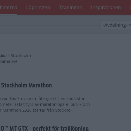
heterna
Löpningen
Träningen
Inspirationen
 adidas Stockholm
parna live –
as Stockholm Marathon
vandlas Stockholm återigen till en enda stor
lometer asfalt fylls av maratonlöpare, publik och
 Marathon 2026 startar från Stockho...
™ MT GTX– perfekt för traillöpning