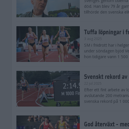
Sveriges genom tiderna 
död. Han blev 79 år gam
tillhörde den svenska eli
Tuffa löpningar i f
3 aug 2025
SM i friidrott har i helg
under söndagen bjöd Ver
hon tidigare vann 1 500 
Svenskt rekord av
22 jul 2025
Efter ett fint arbete av
avslutande 200 metrarna
svenska rekord på 1 000
God återväxt - med