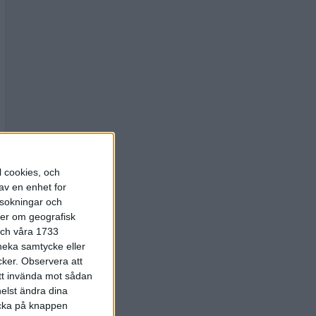
l cookies, och
av en enhet for
rsokningar och
ter om geografisk
 och våra 1733
 neka samtycke eller
cker.
Observera att
att invända mot sådan
elst ändra dina
licka på knappen