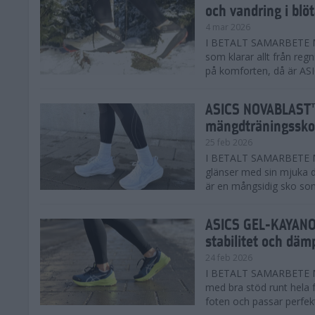
och vandring i blö
4 mar 2026
I BETALT SAMARBETE MED
som klarar allt från reg
på komforten, då är AS
ASICS NOVABLAST™
mängdträningssko
25 feb 2026
I BETALT SAMARBETE ME
glänser med sin mjuka
är en mångsidig sko som 
ASICS GEL-KAYANO™
stabilitet och däm
24 feb 2026
I BETALT SAMARBETE M
med bra stöd runt hela 
foten och passar perfekt