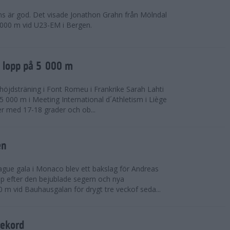
ns är god. Det visade Jonathon Grahn från Mölndal
 000 m vid U23-EM i Bergen.
a lopp på 5 000 m
höjdsträning i Font Romeu i Frankrike Sarah Lahti
 000 m i Meeting International d´Athletism i Liège
der med 17-18 grader och ob...
en
ue gala i Monaco blev ett bakslag för Andreas
opp efter den bejublade segern och nya
 m vid Bauhausgalan för drygt tre veckof seda...
rekord