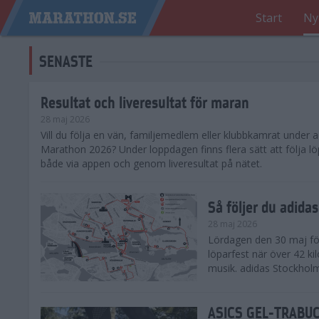
Start
Ny
SENASTE
Resultat och liveresultat för maran
28 maj 2026
​Vill du följa en vän, familjemedlem eller klubbkamrat under
Marathon 2026? Under loppdagen finns flera sätt att följa lö
både via appen och genom liveresultat på nätet.
Så följer du adid
28 maj 2026
Lördagen den 30 maj för
löparfest när över 42 ki
musik. adidas Stockholm
ASICS GEL-TRABUCO