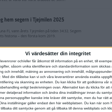
g hem segern i Tjejmilen 2025
na FI, vann årets Tjejmilen på tiden 34:32. Segern
ets historia – den första kom 2019.
en på 12 år i rekordstort adidas
Vi värdesätter din integritet
raton
levenrorer och/eller får åtkomst till information på en enhet, till exempe
ifter, såsom unika identifierare och standardinformation som skickas 
stort adidas Stockholm Halvmaraton avgjordes i
g och innehåll, mätning av annonsering och innehåll, målgruppsunde
äder. 18 grader, mulet och väldigt lite vind. Totalt
.
Med din tillåtelse kan vi och våra leverantörer använda exakta uppgif
a, varav 15,807 kom till sta...
entifiering via skanning av enheten. Du kan klicka för att godkänna vår
sbehandling enligt beskrivningen ovan. Alternativt kan du klicka för att
ll mer detaljerad information och ändra dina inställningar innan du samty
är Sverige vann Finnkampen
ina personuppgifter kanske inte kräver ditt samtycke, men du har rätt 
Dina inställningar gäller endast den här webbplatsen. Du kan när som h
av Finnkampen, världens äldsta och största
 tillbaka ditt samtycke genom att gå tillbaka till denna webbplats och k