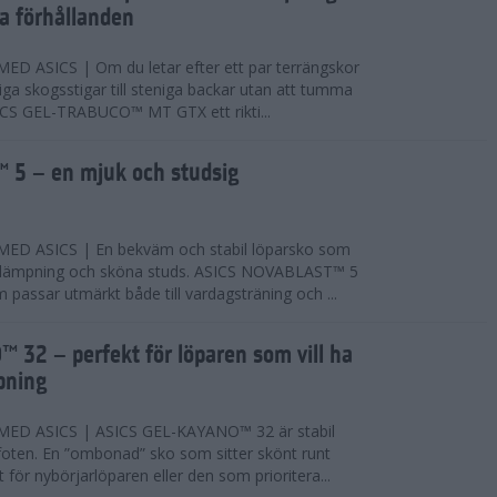
ta förhållanden
 ASICS | Om du letar efter ett par terrängskor
niga skogsstigar till steniga backar utan att tumma
ICS GEL-TRABUCO™ MT GTX ett rikti...
 5 – en mjuk och studsig
D ASICS | En bekväm och stabil löparsko som
 dämpning och sköna studs. ASICS NOVABLAST™ 5
passar utmärkt både till vardagsträning och ...
 32 – perfekt för löparen som vill ha
pning
ED ASICS | ASICS GEL-KAYANO™ 32 är stabil
foten. En ”ombonad” sko som sitter skönt runt
 för nybörjarlöparen eller den som prioritera...