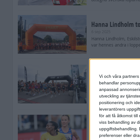
Hanna Lindholm to
6 sep 2025
Hanna Lindholm, Eskilstu
var hennes andra i lopp
Snabbaste segertid
Stockholm Halvma
Vi och våra partners 
30 aug 2025
behandlar personuppg
Ett slutsålt och rekord
anpassad annonserin
nästintill perfekt löparv
utveckling av tjänster
var 19,866 löpare anmäld
positionering och id
leverantörers uppgift
för att få åtkomst ti
Löparna viktiga n
viss behandling av d
26 aug 2025
uppgiftsbehandling. 
Den hundrade upplagan 
preferenser eller dra