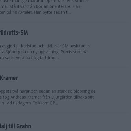
bäste manlige maratonlöpare Kjell-Erik Ståhl är
mal. Ståhl var från början orienterare. Han
ten på 1970-talet. Han bytte sedan ti...
riidrotts-SM
en avgjorts i Karlstad och i Kil. När SM avslutades
a Sjöberg på en ny uppvisning. Precis som när
m satte Vera nu hög fart från ...
 Kramer
 loppets två harar och sedan en stark sololöpning de
 tog Andreas Kramer från Djurgården tillbaka sitt
 m vid tisdagens Folksam GP...
alj till Grahn