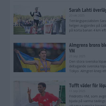
Sarah Lahti överl
20 okt 2025
Terrängspecialisten Sara
helgen avgjordes på Lid
på korta banan 4 km efter
Almgrens brons ble
VM
23 sep 2025
Den stora svenska löpar
deltagande svenska löpa
Tokyo. Almgren knep ett
Tufft väder för löp
11 sep 2025
Friidrotts-VM, som avg
bjuda på varma tävlings
uttagna svenska löparna 