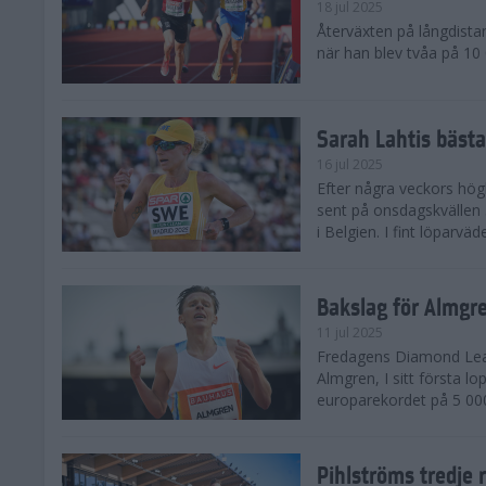
18 jul 2025
Återväxten på långdista
när han blev tvåa på 10
Sarah Lahtis bäst
16 jul 2025
Efter några veckors hög
sent på onsdagskvällen 5
i Belgien. I fint löparvä
Bakslag för Almgr
11 jul 2025
Fredagens Diamond Leag
Almgren, I sitt första l
europarekordet på 5 000
Pihlströms tredje 