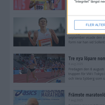
landskamp i friidrott, a
"Integritet" längst 
Stadion. Det blev svensk
Svenskt rekord nä
FLER ALTE
10 aug 2025
En dryg månad före frii
september visade den s
form när han vid Sollen
Tre nya löpare nom
8 aug 2025
Fredagen den 8 augusti n
truppen för VM i Tokyo 
och Vera Sjöberg som ska
Främste maratonl
7 aug 2025