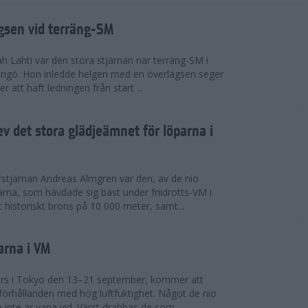
ägsen vid terräng-SM
h Lahti var den stora stjärnan när terräng-SM i
ingö. Hon inledde helgen med en överlägsen seger
 att haft ledningen från start ...
v det stora glädjeämnet för löparna i
stjärnan Andreas Almgren var den, av de nio
rna, som hävdade sig bäst under friidrotts-VM i
 historiskt brons på 10 000 meter, samt...
arna i VM
örs i Tokyo den 13–21 september, kommer att
förhållanden med hög luftfuktighet. Något de nio
inte är vana vid. Värst drabbas de som...