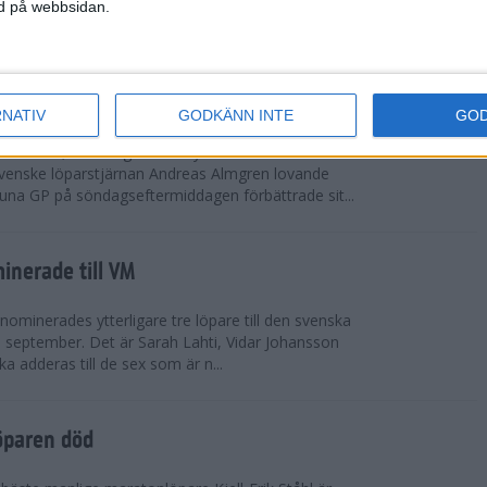
vgjordes inför fullsatta läktare på Stockholms
ned på webbsidan.
 seger i både dam- och herrkampen, delvi...
r Almgren testade VM-formen
RNATIV
GODKÄNN INTE
GO
drotts-VM, som avgörs i Tokyo den 13-21
venske löparstjärnan Andreas Almgren lovande
tuna GP på söndagseftermiddagen förbättrade sit...
inerade till VM
ominerades ytterligare tre löpare till den svenska
i september. Det är Sarah Lahti, Vidar Johansson
 adderas till de sex som är n...
öparen död