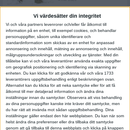
Vi värdesätter din integritet
ASICS NOVABLAST™ 5 – en mjuk
Vi och våra partners levenrorer och/eller får åtkomst till
och studsig mängdträningssko
information på en enhet, till exempel cookies, och behandlar
25 feb 2026
personuppgifter, såsom unika identifierare och
standardinformation som skickas av en enhet for anpassad
annonsering och innehåll, mätning av annonsering och innehåll,
ASICS GEL-KAYANO™ 32 – perfekt
målgruppsundersokningar och utveckling av tjänster.
Med din
för löparen som vill ha stabilitet
tillåtelse kan vi och våra leverantörer använda exakta uppgifter
och dämpning
om geografisk positionering och identifiering via skanning av
24 feb 2026
enheten. Du kan klicka för att godkänna vår och våra 1733
leverantörers uppgiftsbehandling enligt beskrivningen ovan.
Alternativt kan du klicka för att neka samtycke eller för att få
Sarah Lahti överlägsen vid
åtkomst till mer detaljerad information och ändra dina
terräng-SM
inställningar innan du samtycker.
Observera att viss behandling
20 okt 2025
av dina personuppgifter kanske inte kräver ditt samtycke, men
du har rätt att invända mot sådan uppgiftsbehandling. Dina
inställningar gäller endast den här webbplatsen. Du kan när som
helst ändra dina preferenser eller dra tillbaka ditt samtycke
Almgrens brons blev det stora
genom att gå tillbaka till denna webbplats och klicka på knappen