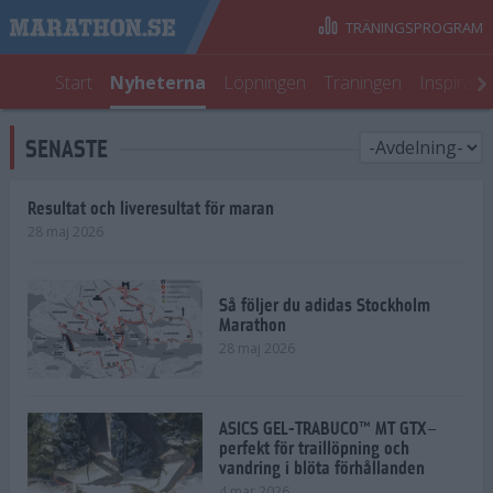
TRÄNINGSPROGRAM
Start
Nyheterna
Löpningen
Träningen
Inspirati
SENASTE
Resultat och liveresultat för maran
28 maj 2026
Så följer du adidas Stockholm
Marathon
28 maj 2026
ASICS GEL-TRABUCO™ MT GTX–
perfekt för traillöpning och
vandring i blöta förhållanden
4 mar 2026