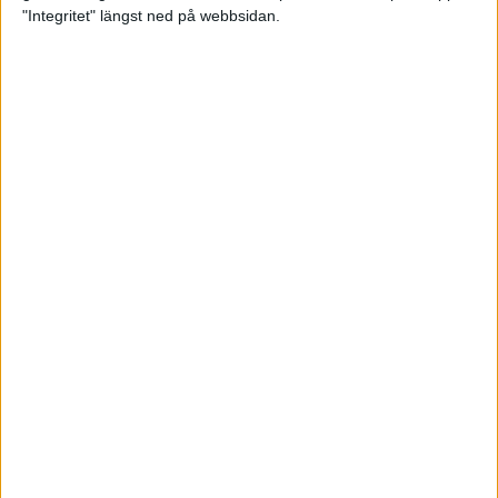
glädjeämnet för löparna i VM
"Integritet" längst ned på webbsidan.
23 sep 2025
Tufft väder för löparna i VM
11 sep 2025
Hanna Lindholm tog hem segern i
Tjejmilen 2025
6 sep 2025
Snabbaste segertiden på 12 år i
rekordstort adidas Stockholm
Halvmaraton
30 aug 2025