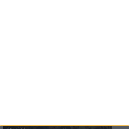
16 jul 2025
Bakslag för Almgren
11 jul 2025
Pihlströms tredje rekord
3 jul 2025
nästa ›
INTRESSANTA LOPP
Höstrusket • 8 november
8 nov 2025