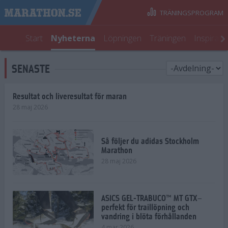
TRÄNINGSPROGRAM
Start
Nyheterna
Löpningen
Träningen
Inspirati
SENASTE
Resultat och liveresultat för maran
28 maj 2026
Så följer du adidas Stockholm
Marathon
28 maj 2026
ASICS GEL-TRABUCO™ MT GTX–
perfekt för traillöpning och
vandring i blöta förhållanden
4 mar 2026