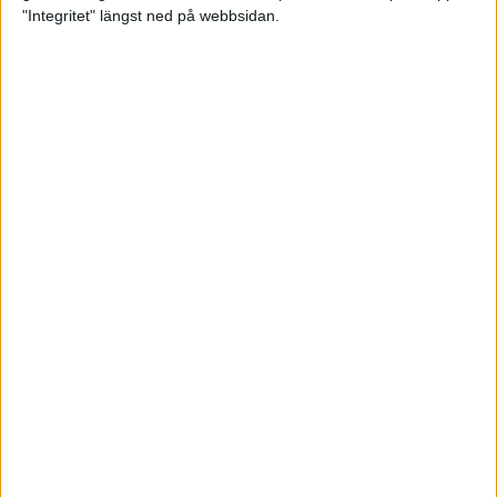
glädjeämnet för löparna i VM
"Integritet" längst ned på webbsidan.
23 sep 2025
Tufft väder för löparna i VM
11 sep 2025
Hanna Lindholm tog hem segern i
Tjejmilen 2025
6 sep 2025
Snabbaste segertiden på 12 år i
rekordstort adidas Stockholm
Halvmaraton
30 aug 2025