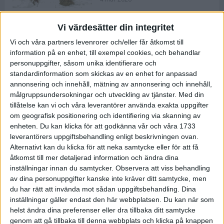
Vi värdesätter din integritet
ASICS NOVABLAST™ 5 – en mjuk
Vi och våra partners levenrorer och/eller får åtkomst till
och studsig mängdträningssko
information på en enhet, till exempel cookies, och behandlar
25 feb 2026
personuppgifter, såsom unika identifierare och
standardinformation som skickas av en enhet for anpassad
annonsering och innehåll, mätning av annonsering och innehåll,
ASICS GEL-KAYANO™ 32 – perfekt
målgruppsundersokningar och utveckling av tjänster.
Med din
för löparen som vill ha stabilitet
tillåtelse kan vi och våra leverantörer använda exakta uppgifter
och dämpning
om geografisk positionering och identifiering via skanning av
24 feb 2026
enheten. Du kan klicka för att godkänna vår och våra 1733
leverantörers uppgiftsbehandling enligt beskrivningen ovan.
Alternativt kan du klicka för att neka samtycke eller för att få
Sarah Lahti överlägsen vid
åtkomst till mer detaljerad information och ändra dina
terräng-SM
inställningar innan du samtycker.
Observera att viss behandling
20 okt 2025
av dina personuppgifter kanske inte kräver ditt samtycke, men
du har rätt att invända mot sådan uppgiftsbehandling. Dina
inställningar gäller endast den här webbplatsen. Du kan när som
helst ändra dina preferenser eller dra tillbaka ditt samtycke
Almgrens brons blev det stora
genom att gå tillbaka till denna webbplats och klicka på knappen