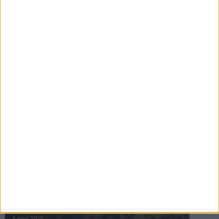
16 jul 2025
Bakslag för Almgren
11 jul 2025
Pihlströms tredje rekord
3 jul 2025
nästa ›
INTRESSANTA LOPP
Höstrusket • 8 november
8 nov 2025