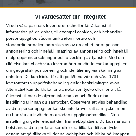
Vi värdesätter din integritet
ASICS NOVABLAST™ 5 – en mjuk
Vi och våra partners levenrorer och/eller får åtkomst till
och studsig mängdträningssko
information på en enhet, till exempel cookies, och behandlar
25 feb 2026
personuppgifter, såsom unika identifierare och
standardinformation som skickas av en enhet for anpassad
annonsering och innehåll, mätning av annonsering och innehåll,
ASICS GEL-KAYANO™ 32 – perfekt
målgruppsundersokningar och utveckling av tjänster.
Med din
för löparen som vill ha stabilitet
tillåtelse kan vi och våra leverantörer använda exakta uppgifter
och dämpning
om geografisk positionering och identifiering via skanning av
24 feb 2026
enheten. Du kan klicka för att godkänna vår och våra 1731
leverantörers uppgiftsbehandling enligt beskrivningen ovan.
Alternativt kan du klicka för att neka samtycke eller för att få
Sarah Lahti överlägsen vid
åtkomst till mer detaljerad information och ändra dina
terräng-SM
inställningar innan du samtycker.
Observera att viss behandling
20 okt 2025
av dina personuppgifter kanske inte kräver ditt samtycke, men
du har rätt att invända mot sådan uppgiftsbehandling. Dina
inställningar gäller endast den här webbplatsen. Du kan när som
helst ändra dina preferenser eller dra tillbaka ditt samtycke
Almgrens brons blev det stora
genom att gå tillbaka till denna webbplats och klicka på knappen