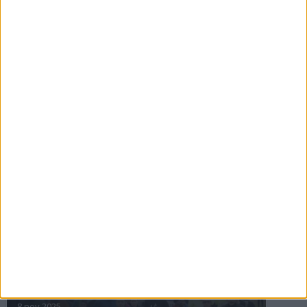
16 jul 2025
Bakslag för Almgren
11 jul 2025
Pihlströms tredje rekord
3 jul 2025
nästa ›
INTRESSANTA LOPP
Höstrusket • 8 november
8 nov 2025