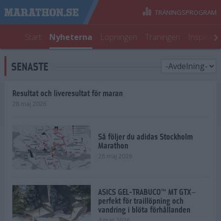
TRÄNINGSPROGRAM
Start
Nyheterna
Löpningen
Träningen
Inspirati
SENASTE
Resultat och liveresultat för maran
28 maj 2026
Så följer du adidas Stockholm
Marathon
28 maj 2026
ASICS GEL-TRABUCO™ MT GTX–
perfekt för traillöpning och
vandring i blöta förhållanden
4 mar 2026