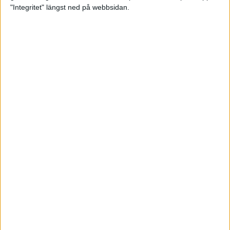
glädjeämnet för löparna i VM
"Integritet" längst ned på webbsidan.
23 sep 2025
Tufft väder för löparna i VM
11 sep 2025
Hanna Lindholm tog hem segern i
Tjejmilen 2025
6 sep 2025
Snabbaste segertiden på 12 år i
rekordstort adidas Stockholm
Halvmaraton
30 aug 2025