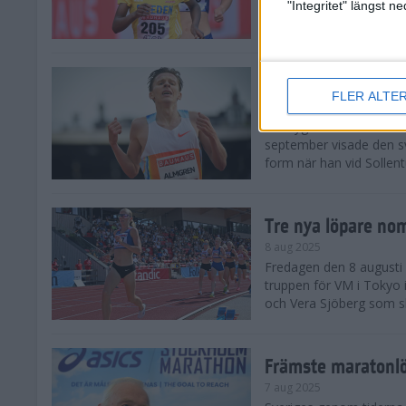
landskamp i friidrott, a
"Integritet" längst 
Stadion. Det blev svensk
Svenskt rekord nä
FLER ALTE
10 aug 2025
En dryg månad före frii
september visade den s
form när han vid Sollen
Tre nya löpare nom
8 aug 2025
Fredagen den 8 augusti n
truppen för VM i Tokyo 
och Vera Sjöberg som ska
Främste maratonl
7 aug 2025