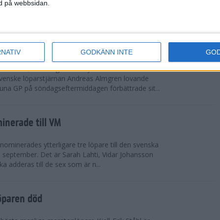
vgjordes inför fullsatta läktare på Stockholms
ned på webbsidan.
 seger i både dam- och herrkampen, delvi...
r Almgren testade VM-formen
RNATIV
GODKÄNN INTE
GO
drotts-VM, som avgörs i Tokyo den 13-21
venske löparstjärnan Andreas Almgren lovande
tuna GP på söndagseftermiddagen förbättrade sit...
inerade till VM
ominerades ytterligare tre löpare till den svenska
i september. Det är Sarah Lahti, Vidar Johansson
 adderas till de sex som är n...
öparen död