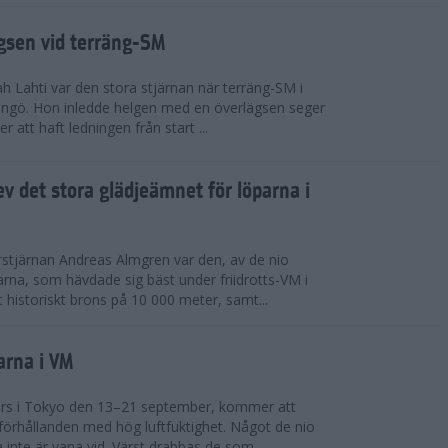
ägsen vid terräng-SM
h Lahti var den stora stjärnan när terräng-SM i
ingö. Hon inledde helgen med en överlägsen seger
 att haft ledningen från start ...
v det stora glädjeämnet för löparna i
stjärnan Andreas Almgren var den, av de nio
rna, som hävdade sig bäst under friidrotts-VM i
 historiskt brons på 10 000 meter, samt...
arna i VM
örs i Tokyo den 13–21 september, kommer att
förhållanden med hög luftfuktighet. Något de nio
inte är vana vid. Värst drabbas de som...