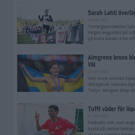
Sarah Lahti överl
20 okt 2025
Terrängspecialisten Sara
helgen avgjordes på Lid
på korta banan 4 km efter
Almgrens brons ble
VM
23 sep 2025
Den stora svenska löpar
deltagande svenska löpa
Tokyo. Almgren knep ett
Tufft väder för löp
11 sep 2025
Friidrotts-VM, som avg
bjuda på varma tävlings
uttagna svenska löparna 