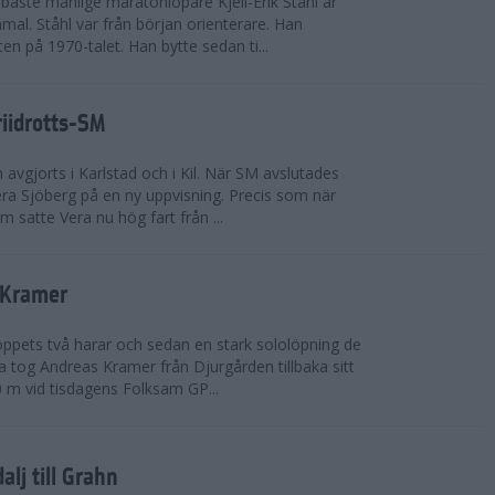
bäste manlige maratonlöpare Kjell-Erik Ståhl är
mal. Ståhl var från början orienterare. Han
ten på 1970-talet. Han bytte sedan ti...
riidrotts-SM
en avgjorts i Karlstad och i Kil. När SM avslutades
a Sjöberg på en ny uppvisning. Precis som när
m satte Vera nu hög fart från ...
 Kramer
 loppets två harar och sedan en stark sololöpning de
 tog Andreas Kramer från Djurgården tillbaka sitt
 m vid tisdagens Folksam GP...
alj till Grahn