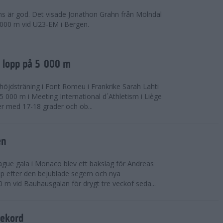
ns är god. Det visade Jonathon Grahn från Mölndal
 000 m vid U23-EM i Bergen.
a lopp på 5 000 m
höjdsträning i Font Romeu i Frankrike Sarah Lahti
 000 m i Meeting International d´Athletism i Liège
der med 17-18 grader och ob...
en
ue gala i Monaco blev ett bakslag för Andreas
opp efter den bejublade segern och nya
 m vid Bauhausgalan för drygt tre veckof seda...
rekord