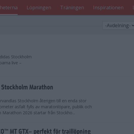
heterna
Löpningen
Träningen
Inspirationen
 adidas Stockholm
parna live –
as Stockholm Marathon
vandlas Stockholm återigen till en enda stor
lometer asfalt fylls av maratonlöpare, publik och
 Marathon 2026 startar från Stockho...
™ MT GTX– perfekt för traillöpning