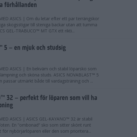
ta förhållanden
 ASICS | Om du letar efter ett par terrängskor
niga skogsstigar till steniga backar utan att tumma
ICS GEL-TRABUCO™ MT GTX ett rikti...
 5 – en mjuk och studsig
D ASICS | En bekväm och stabil löparsko som
 dämpning och sköna studs. ASICS NOVABLAST™ 5
passar utmärkt både till vardagsträning och ...
 32 – perfekt för löparen som vill ha
pning
ED ASICS | ASICS GEL-KAYANO™ 32 är stabil
foten. En ”ombonad” sko som sitter skönt runt
 för nybörjarlöparen eller den som prioritera...