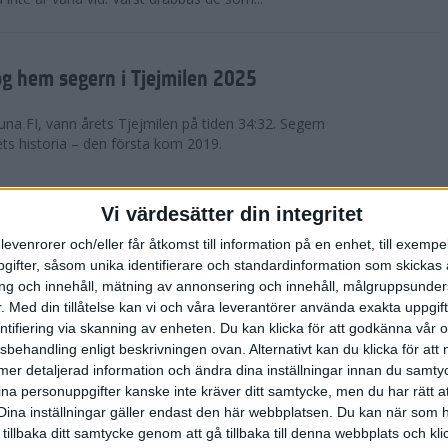
g hem segern i Tjejmilen 2025
na FI, vann årets Tjejmilen på tiden 34:32. Segern
ets historia – den första kom 2019.
en på 12 år i rekordstort adidas
Vi värdesätter din integritet
raton
levenrorer och/eller får åtkomst till information på en enhet, till exempe
ifter, såsom unika identifierare och standardinformation som skickas 
stort adidas Stockholm Halvmaraton avgjordes i
g och innehåll, mätning av annonsering och innehåll, målgruppsunde
äder. 18 grader, mulet och väldigt lite vind. Totalt
.
Med din tillåtelse kan vi och våra leverantörer använda exakta uppgif
a, varav 15,807 kom till sta...
entifiering via skanning av enheten. Du kan klicka för att godkänna vår
sbehandling enligt beskrivningen ovan. Alternativt kan du klicka för att
ll mer detaljerad information och ändra dina inställningar innan du samty
är Sverige vann Finnkampen
ina personuppgifter kanske inte kräver ditt samtycke, men du har rätt 
Dina inställningar gäller endast den här webbplatsen. Du kan när som h
av Finnkampen, världens äldsta och största
 tillbaka ditt samtycke genom att gå tillbaka till denna webbplats och k