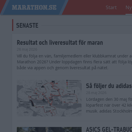
Start
Ny
SENASTE
Resultat och liveresultat för maran
28 maj 2026
​Vill du följa en vän, familjemedlem eller klubbkamrat under
Marathon 2026? Under loppdagen finns flera sätt att följa lö
både via appen och genom liveresultat på nätet.
Så följer du adid
28 maj 2026
Lördagen den 30 maj för
löparfest när över 42 ki
musik. adidas Stockholm
ASICS GEL-TRABUCO