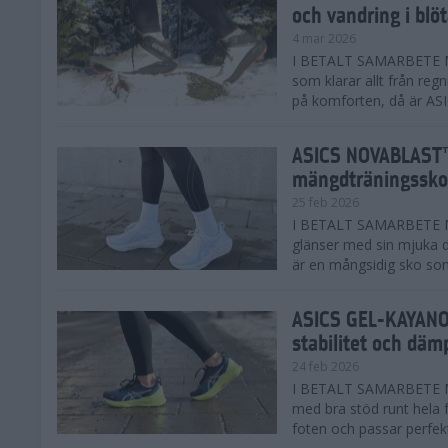
och vandring i blö
4 mar 2026
I BETALT SAMARBETE MED
som klarar allt från reg
på komforten, då är AS
ASICS NOVABLAST™
mängdträningssko
25 feb 2026
I BETALT SAMARBETE ME
glänser med sin mjuka
är en mångsidig sko som 
ASICS GEL-KAYANO™
stabilitet och däm
24 feb 2026
I BETALT SAMARBETE M
med bra stöd runt hela 
foten och passar perfekt