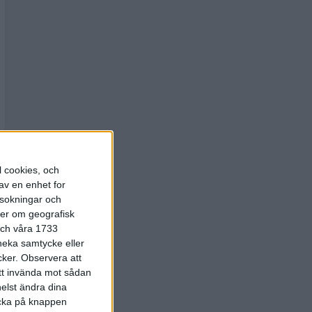
l cookies, och
av en enhet for
rsokningar och
ter om geografisk
 och våra 1733
 neka samtycke eller
cker.
Observera att
att invända mot sådan
elst ändra dina
licka på knappen