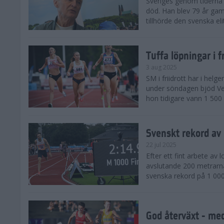
Sveriges genom tiderna 
död. Han blev 79 år gam
tillhörde den svenska eli
Tuffa löpningar i f
3 aug 2025
SM i friidrott har i helg
under söndagen bjöd Ver
hon tidigare vann 1 500 
Svenskt rekord av
22 jul 2025
Efter ett fint arbete av
avslutande 200 metrarna
svenska rekord på 1 000
God återväxt - med