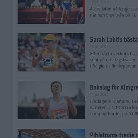
18 jul 2025
Återväxten på långdista
när han blev tvåa på 10
Sarah Lahtis bäst
16 jul 2025
Efter några veckors hög
sent på onsdagskvällen 5
i Belgien. I fint löparvä
Bakslag för Almgr
11 jul 2025
Fredagens Diamond Leag
Almgren, I sitt första l
europarekordet på 5 000
Pihlströms tredje 