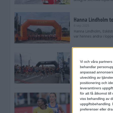
Hanna Lindholm to
6 sep 2025
Hanna Lindholm, Eskilstu
var hennes andra i lopp
Snabbaste segertid
Stockholm Halvma
Vi och våra partners 
30 aug 2025
behandlar personuppg
Ett slutsålt och rekord
anpassad annonserin
nästintill perfekt löparv
utveckling av tjänster
var 19,866 löpare anmäld
positionering och id
leverantörers uppgift
för att få åtkomst ti
Löparna viktiga n
viss behandling av d
26 aug 2025
uppgiftsbehandling. 
Den hundrade upplagan 
preferenser eller dra