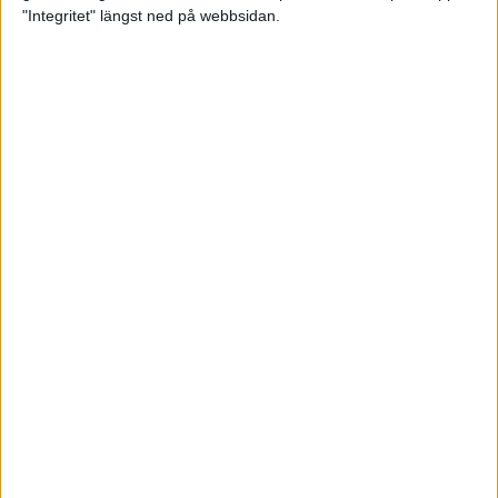
glädjeämnet för löparna i VM
"Integritet" längst ned på webbsidan.
23 sep 2025
Tufft väder för löparna i VM
11 sep 2025
Hanna Lindholm tog hem segern i
Tjejmilen 2025
6 sep 2025
Snabbaste segertiden på 12 år i
rekordstort adidas Stockholm
Halvmaraton
30 aug 2025