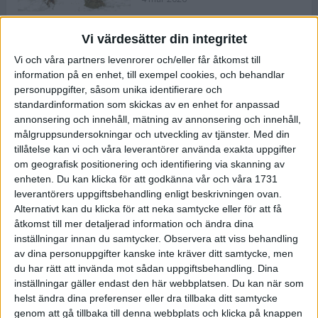
Vi värdesätter din integritet
ASICS NOVABLAST™ 5 – en mjuk
Vi och våra partners levenrorer och/eller får åtkomst till
och studsig mängdträningssko
information på en enhet, till exempel cookies, och behandlar
25 feb 2026
personuppgifter, såsom unika identifierare och
standardinformation som skickas av en enhet for anpassad
annonsering och innehåll, mätning av annonsering och innehåll,
ASICS GEL-KAYANO™ 32 – perfekt
målgruppsundersokningar och utveckling av tjänster.
Med din
för löparen som vill ha stabilitet
tillåtelse kan vi och våra leverantörer använda exakta uppgifter
och dämpning
om geografisk positionering och identifiering via skanning av
24 feb 2026
enheten. Du kan klicka för att godkänna vår och våra 1731
leverantörers uppgiftsbehandling enligt beskrivningen ovan.
Alternativt kan du klicka för att neka samtycke eller för att få
Sarah Lahti överlägsen vid
åtkomst till mer detaljerad information och ändra dina
terräng-SM
inställningar innan du samtycker.
Observera att viss behandling
20 okt 2025
av dina personuppgifter kanske inte kräver ditt samtycke, men
du har rätt att invända mot sådan uppgiftsbehandling. Dina
inställningar gäller endast den här webbplatsen. Du kan när som
helst ändra dina preferenser eller dra tillbaka ditt samtycke
Almgrens brons blev det stora
genom att gå tillbaka till denna webbplats och klicka på knappen