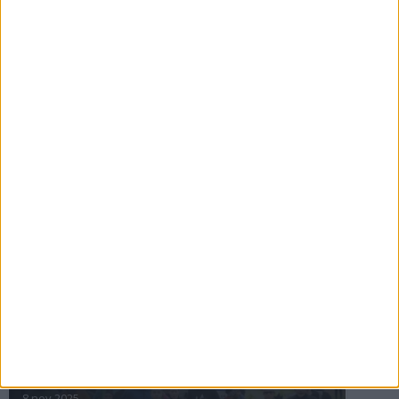
16 jul 2025
Bakslag för Almgren
11 jul 2025
Pihlströms tredje rekord
3 jul 2025
nästa ›
INTRESSANTA LOPP
Höstrusket • 8 november
8 nov 2025