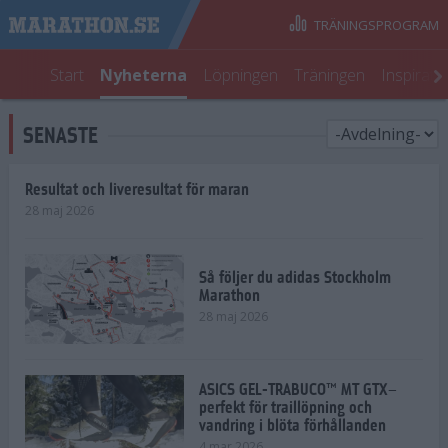
TRÄNINGSPROGRAM
Start
Nyheterna
Löpningen
Träningen
Inspirati
SENASTE
Resultat och liveresultat för maran
28 maj 2026
Så följer du adidas Stockholm
Marathon
28 maj 2026
ASICS GEL-TRABUCO™ MT GTX–
perfekt för traillöpning och
vandring i blöta förhållanden
4 mar 2026