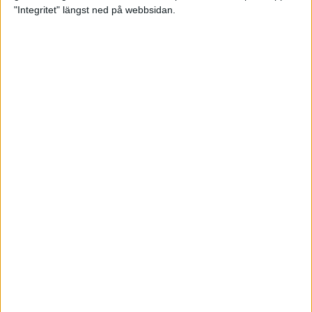
glädjeämnet för löparna i VM
"Integritet" längst ned på webbsidan.
23 sep 2025
Tufft väder för löparna i VM
11 sep 2025
Hanna Lindholm tog hem segern i
Tjejmilen 2025
6 sep 2025
Snabbaste segertiden på 12 år i
rekordstort adidas Stockholm
Halvmaraton
30 aug 2025