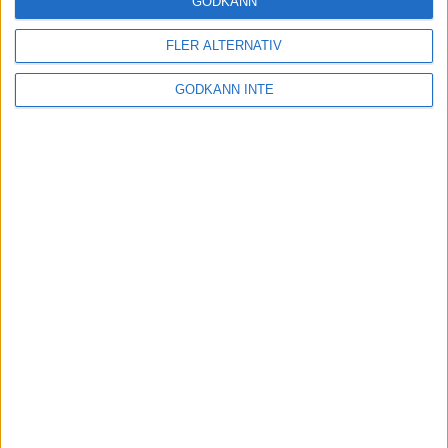
GODKÄNN
FLER ALTERNATIV
Tuffa löpningar i friidrotts-SM
3 aug 2025
GODKÄNN INTE
Svenskt rekord av Kramer
22 jul 2025
God återväxt - medalj till Grahn
18 jul 2025
Sarah Lahtis bästa lopp på 5 000
m