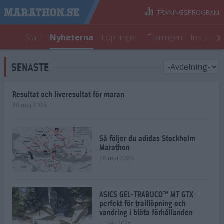
TRÄNINGSPROGRAM
Start
Nyheterna
Löpningen
Träningen
Inspirati
SENASTE
Resultat och liveresultat för maran
28 maj 2026
Så följer du adidas Stockholm
Marathon
28 maj 2026
ASICS GEL-TRABUCO™ MT GTX–
perfekt för traillöpning och
vandring i blöta förhållanden
4 mar 2026