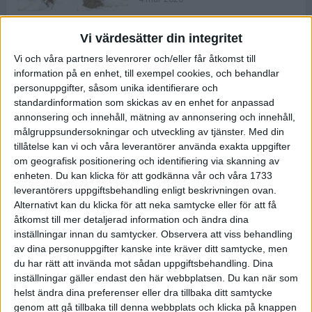
Vi värdesätter din integritet
ASICS NOVABLAST™ 5 – en mjuk
Vi och våra partners levenrorer och/eller får åtkomst till
och studsig mängdträningssko
information på en enhet, till exempel cookies, och behandlar
25 feb 2026
personuppgifter, såsom unika identifierare och
standardinformation som skickas av en enhet for anpassad
annonsering och innehåll, mätning av annonsering och innehåll,
ASICS GEL-KAYANO™ 32 – perfekt
målgruppsundersokningar och utveckling av tjänster.
Med din
för löparen som vill ha stabilitet
tillåtelse kan vi och våra leverantörer använda exakta uppgifter
och dämpning
om geografisk positionering och identifiering via skanning av
24 feb 2026
enheten. Du kan klicka för att godkänna vår och våra 1733
leverantörers uppgiftsbehandling enligt beskrivningen ovan.
Alternativt kan du klicka för att neka samtycke eller för att få
Sarah Lahti överlägsen vid
åtkomst till mer detaljerad information och ändra dina
terräng-SM
inställningar innan du samtycker.
Observera att viss behandling
20 okt 2025
av dina personuppgifter kanske inte kräver ditt samtycke, men
du har rätt att invända mot sådan uppgiftsbehandling. Dina
inställningar gäller endast den här webbplatsen. Du kan när som
helst ändra dina preferenser eller dra tillbaka ditt samtycke
Almgrens brons blev det stora
genom att gå tillbaka till denna webbplats och klicka på knappen