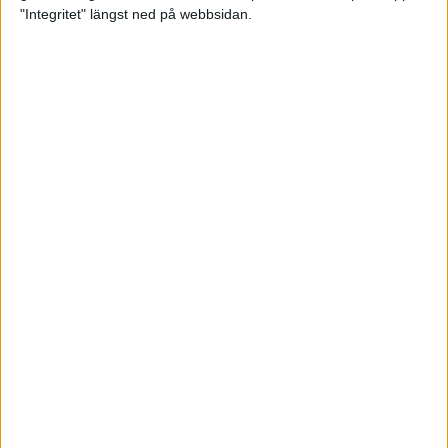
glädjeämnet för löparna i VM
"Integritet" längst ned på webbsidan.
23 sep 2025
Tufft väder för löparna i VM
11 sep 2025
Hanna Lindholm tog hem segern i
Tjejmilen 2025
6 sep 2025
Snabbaste segertiden på 12 år i
rekordstort adidas Stockholm
Halvmaraton
30 aug 2025