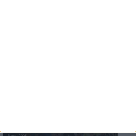
16 jul 2025
Bakslag för Almgren
11 jul 2025
Pihlströms tredje rekord
3 jul 2025
nästa ›
INTRESSANTA LOPP
Höstrusket • 8 november
8 nov 2025