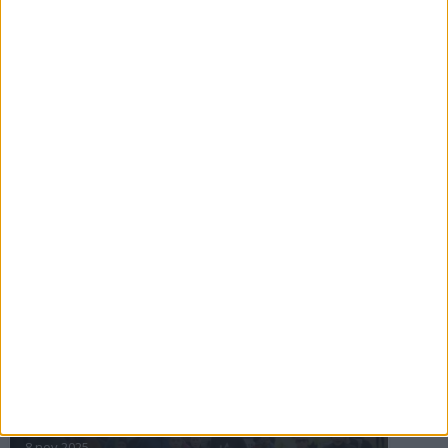
16 jul 2025
Bakslag för Almgren
11 jul 2025
Pihlströms tredje rekord
3 jul 2025
nästa ›
INTRESSANTA LOPP
Höstrusket • 8 november
8 nov 2025