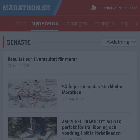
TRÄNINGSPROGRAM
Start
Nyheterna
Löpningen
Träningen
Inspirati
SENASTE
Resultat och liveresultat för maran
28 maj 2026
Så följer du adidas Stockholm
Marathon
28 maj 2026
ASICS GEL-TRABUCO™ MT GTX–
perfekt för traillöpning och
vandring i blöta förhållanden
4 mar 2026