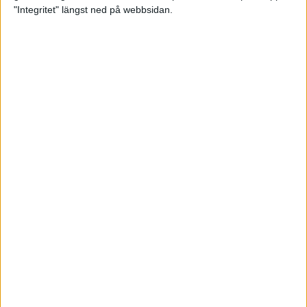
glädjeämnet för löparna i VM
"Integritet" längst ned på webbsidan.
23 sep 2025
Tufft väder för löparna i VM
11 sep 2025
Hanna Lindholm tog hem segern i
Tjejmilen 2025
6 sep 2025
Snabbaste segertiden på 12 år i
rekordstort adidas Stockholm
Halvmaraton
30 aug 2025