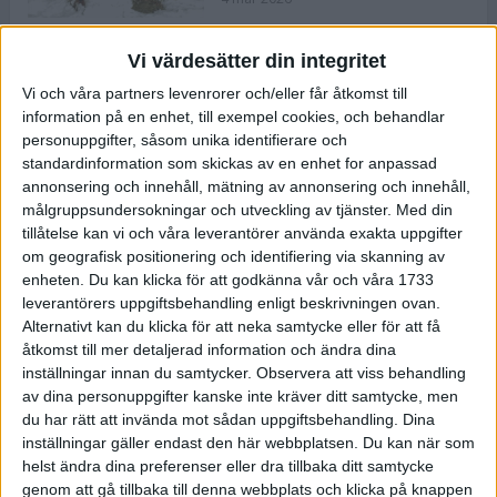
Vi värdesätter din integritet
ASICS NOVABLAST™ 5 – en mjuk
Vi och våra partners levenrorer och/eller får åtkomst till
och studsig mängdträningssko
information på en enhet, till exempel cookies, och behandlar
25 feb 2026
personuppgifter, såsom unika identifierare och
standardinformation som skickas av en enhet for anpassad
annonsering och innehåll, mätning av annonsering och innehåll,
ASICS GEL-KAYANO™ 32 – perfekt
målgruppsundersokningar och utveckling av tjänster.
Med din
för löparen som vill ha stabilitet
tillåtelse kan vi och våra leverantörer använda exakta uppgifter
och dämpning
om geografisk positionering och identifiering via skanning av
24 feb 2026
enheten. Du kan klicka för att godkänna vår och våra 1733
leverantörers uppgiftsbehandling enligt beskrivningen ovan.
Alternativt kan du klicka för att neka samtycke eller för att få
Sarah Lahti överlägsen vid
åtkomst till mer detaljerad information och ändra dina
terräng-SM
inställningar innan du samtycker.
Observera att viss behandling
20 okt 2025
av dina personuppgifter kanske inte kräver ditt samtycke, men
du har rätt att invända mot sådan uppgiftsbehandling. Dina
inställningar gäller endast den här webbplatsen. Du kan när som
helst ändra dina preferenser eller dra tillbaka ditt samtycke
Almgrens brons blev det stora
genom att gå tillbaka till denna webbplats och klicka på knappen