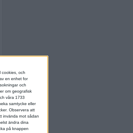
l cookies, och
av en enhet for
rsokningar och
ter om geografisk
 och våra 1733
 neka samtycke eller
cker.
Observera att
att invända mot sådan
elst ändra dina
licka på knappen