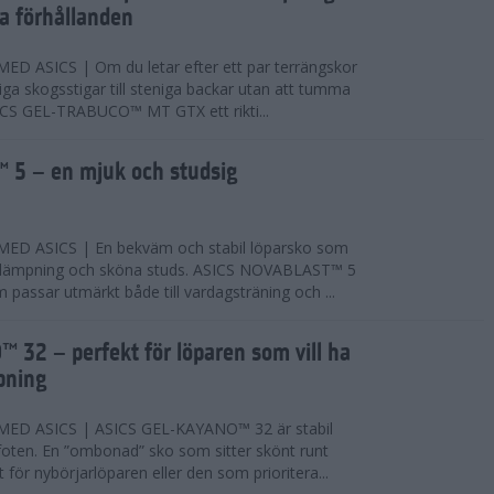
ta förhållanden
 ASICS | Om du letar efter ett par terrängskor
niga skogsstigar till steniga backar utan att tumma
ICS GEL-TRABUCO™ MT GTX ett rikti...
 5 – en mjuk och studsig
D ASICS | En bekväm och stabil löparsko som
 dämpning och sköna studs. ASICS NOVABLAST™ 5
passar utmärkt både till vardagsträning och ...
 32 – perfekt för löparen som vill ha
pning
ED ASICS | ASICS GEL-KAYANO™ 32 är stabil
foten. En ”ombonad” sko som sitter skönt runt
 för nybörjarlöparen eller den som prioritera...