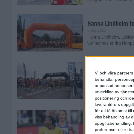
Hanna Lindholm to
6 sep 2025
Hanna Lindholm, Eskilstu
var hennes andra i lopp
Snabbaste segertid
Stockholm Halvma
Vi och våra partners 
30 aug 2025
behandlar personuppg
Ett slutsålt och rekord
anpassad annonserin
nästintill perfekt löparv
utveckling av tjänster
var 19,866 löpare anmäld
positionering och id
leverantörers uppgift
för att få åtkomst ti
Löparna viktiga n
viss behandling av d
26 aug 2025
uppgiftsbehandling. 
Den hundrade upplagan 
preferenser eller dra