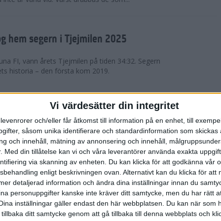
g hem segern i Tjejmilen 2025
na FI, vann årets Tjejmilen på tiden 34:32. Segern
ets historia – den första kom 2019.
en på 12 år i rekordstort adidas
Vi värdesätter din integritet
raton
levenrorer och/eller får åtkomst till information på en enhet, till exempe
ifter, såsom unika identifierare och standardinformation som skickas 
stort adidas Stockholm Halvmaraton avgjordes i
g och innehåll, mätning av annonsering och innehåll, målgruppsunde
äder. 18 grader, mulet och väldigt lite vind. Totalt
.
Med din tillåtelse kan vi och våra leverantörer använda exakta uppgif
a, varav 15,807 kom till sta...
entifiering via skanning av enheten. Du kan klicka för att godkänna vår
sbehandling enligt beskrivningen ovan. Alternativt kan du klicka för att
ll mer detaljerad information och ändra dina inställningar innan du samty
är Sverige vann Finnkampen
ina personuppgifter kanske inte kräver ditt samtycke, men du har rätt 
Dina inställningar gäller endast den här webbplatsen. Du kan när som h
av Finnkampen, världens äldsta och största
 tillbaka ditt samtycke genom att gå tillbaka till denna webbplats och k