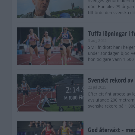
Sveriges genom tiderna 
död. Han blev 79 år gam
tillhörde den svenska eli
Tuffa löpningar i f
3 aug 2025
SM i friidrott har i helg
under söndagen bjöd Ver
hon tidigare vann 1 500 
Svenskt rekord av
22 jul 2025
Efter ett fint arbete av
avslutande 200 metrarna
svenska rekord på 1 000
God återväxt - med