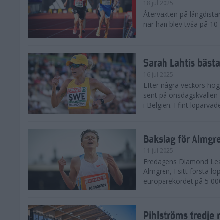
18 jul 2025
Återväxten på långdista
när han blev tvåa på 10
Sarah Lahtis bäst
16 jul 2025
Efter några veckors hög
sent på onsdagskvällen 5
i Belgien. I fint löparvä
Bakslag för Almgr
11 jul 2025
Fredagens Diamond Leag
Almgren, I sitt första l
europarekordet på 5 000
Pihlströms tredje 