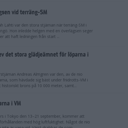
ägsen vid terräng-SM
h Lahti var den stora stjärnan när terräng-SM i
ingö. Hon inledde helgen med en överlägsen seger
 att haft ledningen från start ...
v det stora glädjeämnet för löparna i
stjärnan Andreas Almgren var den, av de nio
rna, som hävdade sig bäst under friidrotts-VM i
 historiskt brons på 10 000 meter, samt...
arna i VM
örs i Tokyo den 13–21 september, kommer att
förhållanden med hög luftfuktighet. Något de nio
inte är vana vid. Värst drabbas de som...