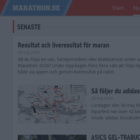
Start
Ny
SENASTE
Resultat och liveresultat för maran
28 maj 2026
​Vill du följa en vän, familjemedlem eller klubbkamrat under
Marathon 2026? Under loppdagen finns flera sätt att följa lö
både via appen och genom liveresultat på nätet.
Så följer du adid
28 maj 2026
Lördagen den 30 maj för
löparfest när över 42 ki
musik. adidas Stockholm
ASICS GEL-TRABUCO