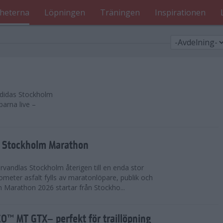
heterna
Löpningen
Träningen
Inspirationen
 adidas Stockholm
parna live –
as Stockholm Marathon
vandlas Stockholm återigen till en enda stor
lometer asfalt fylls av maratonlöpare, publik och
 Marathon 2026 startar från Stockho...
™ MT GTX– perfekt för traillöpning