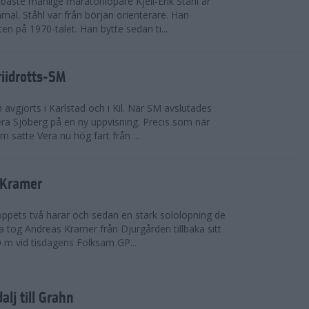
bäste manlige maratonlöpare Kjell-Erik Ståhl är
mal. Ståhl var från början orienterare. Han
ten på 1970-talet. Han bytte sedan ti...
riidrotts-SM
en avgjorts i Karlstad och i Kil. När SM avslutades
a Sjöberg på en ny uppvisning. Precis som när
m satte Vera nu hög fart från ...
 Kramer
 loppets två harar och sedan en stark sololöpning de
 tog Andreas Kramer från Djurgården tillbaka sitt
 m vid tisdagens Folksam GP...
alj till Grahn