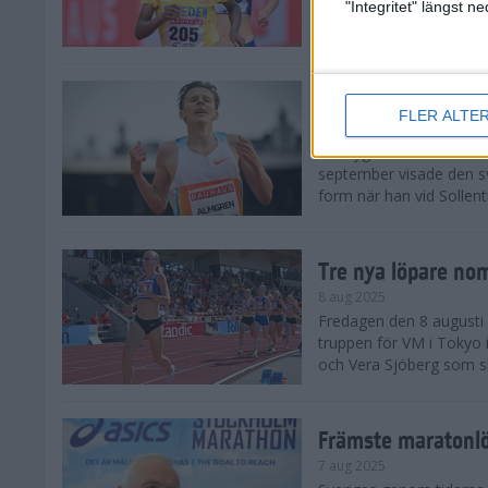
landskamp i friidrott, a
"Integritet" längst 
Stadion. Det blev svensk
Svenskt rekord nä
FLER ALTE
10 aug 2025
En dryg månad före frii
september visade den s
form när han vid Sollen
Tre nya löpare nom
8 aug 2025
Fredagen den 8 augusti n
truppen för VM i Tokyo 
och Vera Sjöberg som ska
Främste maratonl
7 aug 2025