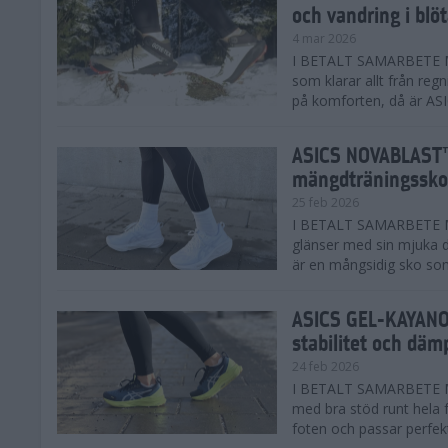
och vandring i blö
4 mar 2026
I BETALT SAMARBETE MED
som klarar allt från reg
på komforten, då är AS
ASICS NOVABLAST™
mängdträningssko
25 feb 2026
I BETALT SAMARBETE ME
glänser med sin mjuka
är en mångsidig sko som 
ASICS GEL-KAYANO™
stabilitet och däm
24 feb 2026
I BETALT SAMARBETE M
med bra stöd runt hela 
foten och passar perfekt