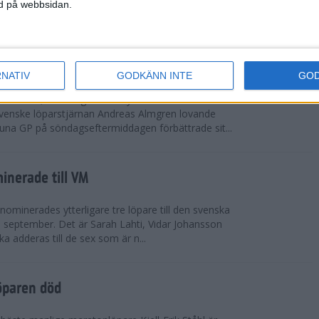
vgjordes inför fullsatta läktare på Stockholms
ned på webbsidan.
 seger i både dam- och herrkampen, delvi...
r Almgren testade VM-formen
RNATIV
GODKÄNN INTE
GO
drotts-VM, som avgörs i Tokyo den 13-21
venske löparstjärnan Andreas Almgren lovande
tuna GP på söndagseftermiddagen förbättrade sit...
inerade till VM
ominerades ytterligare tre löpare till den svenska
i september. Det är Sarah Lahti, Vidar Johansson
 adderas till de sex som är n...
öparen död