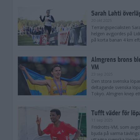
Sarah Lahti överl
20 okt 2025
Terrängspecialisten Sara
helgen avgjordes på Lid
på korta banan 4 km efter
Almgrens brons ble
VM
23 sep 2025
Den stora svenska löpar
deltagande svenska löpa
Tokyo. Almgren knep ett
Tufft väder för löp
11 sep 2025
Friidrotts-VM, som avg
bjuda på varma tävlings
uttagna svenska löparna 