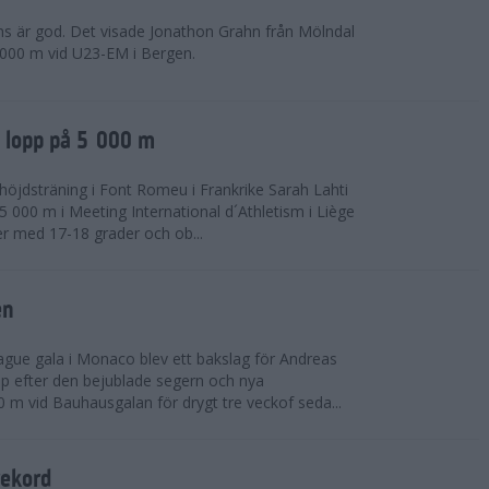
ns är god. Det visade Jonathon Grahn från Mölndal
 000 m vid U23-EM i Bergen.
a lopp på 5 000 m
höjdsträning i Font Romeu i Frankrike Sarah Lahti
 000 m i Meeting International d´Athletism i Liège
der med 17-18 grader och ob...
en
ue gala i Monaco blev ett bakslag för Andreas
opp efter den bejublade segern och nya
 m vid Bauhausgalan för drygt tre veckof seda...
rekord