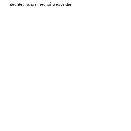
glädjeämnet för löparna i VM
"Integritet" längst ned på webbsidan.
23 sep 2025
Tufft väder för löparna i VM
11 sep 2025
Hanna Lindholm tog hem segern i
Tjejmilen 2025
6 sep 2025
Snabbaste segertiden på 12 år i
rekordstort adidas Stockholm
Halvmaraton
30 aug 2025