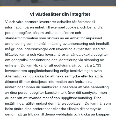
Vi värdesätter din integritet
ASICS NOVABLAST™ 5 – en mjuk
Vi och våra partners levenrorer och/eller får åtkomst till
och studsig mängdträningssko
information på en enhet, till exempel cookies, och behandlar
25 feb 2026
personuppgifter, såsom unika identifierare och
standardinformation som skickas av en enhet for anpassad
annonsering och innehåll, mätning av annonsering och innehåll,
ASICS GEL-KAYANO™ 32 – perfekt
målgruppsundersokningar och utveckling av tjänster.
Med din
för löparen som vill ha stabilitet
tillåtelse kan vi och våra leverantörer använda exakta uppgifter
och dämpning
om geografisk positionering och identifiering via skanning av
24 feb 2026
enheten. Du kan klicka för att godkänna vår och våra 1733
leverantörers uppgiftsbehandling enligt beskrivningen ovan.
Alternativt kan du klicka för att neka samtycke eller för att få
Sarah Lahti överlägsen vid
åtkomst till mer detaljerad information och ändra dina
terräng-SM
inställningar innan du samtycker.
Observera att viss behandling
20 okt 2025
av dina personuppgifter kanske inte kräver ditt samtycke, men
du har rätt att invända mot sådan uppgiftsbehandling. Dina
inställningar gäller endast den här webbplatsen. Du kan när som
helst ändra dina preferenser eller dra tillbaka ditt samtycke
Almgrens brons blev det stora
genom att gå tillbaka till denna webbplats och klicka på knappen