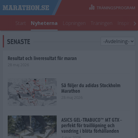
TRÄNINGSPROGRAM
Start
Nyheterna
Löpningen
Träningen
Inspirati
SENASTE
Resultat och liveresultat för maran
28 maj 2026
Så följer du adidas Stockholm
Marathon
28 maj 2026
ASICS GEL-TRABUCO™ MT GTX–
perfekt för traillöpning och
vandring i blöta förhållanden
4 mar 2026