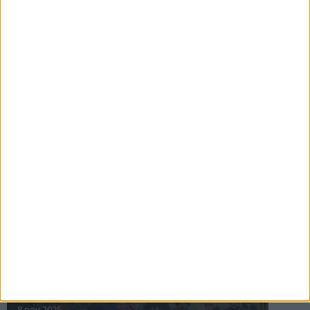
16 jul 2025
Bakslag för Almgren
11 jul 2025
Pihlströms tredje rekord
3 jul 2025
nästa ›
INTRESSANTA LOPP
Höstrusket • 8 november
8 nov 2025