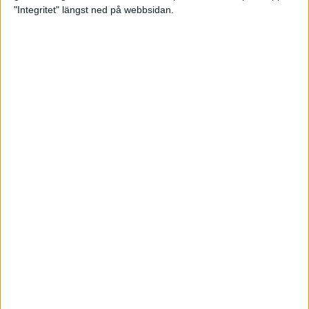
glädjeämnet för löparna i VM
"Integritet" längst ned på webbsidan.
23 sep 2025
Tufft väder för löparna i VM
11 sep 2025
Hanna Lindholm tog hem segern i
Tjejmilen 2025
6 sep 2025
Snabbaste segertiden på 12 år i
rekordstort adidas Stockholm
Halvmaraton
30 aug 2025