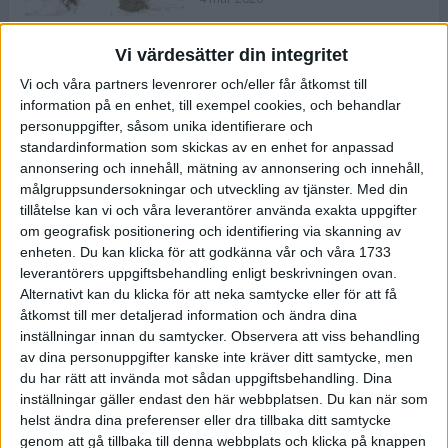
Vi värdesätter din integritet
ASICS NOVABLAST™ 5 – en mjuk
Vi och våra partners levenrorer och/eller får åtkomst till
och studsig mängdträningssko
information på en enhet, till exempel cookies, och behandlar
25 feb 2026
personuppgifter, såsom unika identifierare och
standardinformation som skickas av en enhet for anpassad
annonsering och innehåll, mätning av annonsering och innehåll,
ASICS GEL-KAYANO™ 32 – perfekt
målgruppsundersokningar och utveckling av tjänster.
Med din
för löparen som vill ha stabilitet
tillåtelse kan vi och våra leverantörer använda exakta uppgifter
och dämpning
om geografisk positionering och identifiering via skanning av
24 feb 2026
enheten. Du kan klicka för att godkänna vår och våra 1733
leverantörers uppgiftsbehandling enligt beskrivningen ovan.
Alternativt kan du klicka för att neka samtycke eller för att få
Sarah Lahti överlägsen vid
åtkomst till mer detaljerad information och ändra dina
terräng-SM
inställningar innan du samtycker.
Observera att viss behandling
20 okt 2025
av dina personuppgifter kanske inte kräver ditt samtycke, men
du har rätt att invända mot sådan uppgiftsbehandling. Dina
inställningar gäller endast den här webbplatsen. Du kan när som
helst ändra dina preferenser eller dra tillbaka ditt samtycke
Almgrens brons blev det stora
genom att gå tillbaka till denna webbplats och klicka på knappen