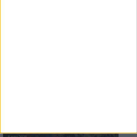
16 jul 2025
Bakslag för Almgren
11 jul 2025
Pihlströms tredje rekord
3 jul 2025
nästa ›
INTRESSANTA LOPP
Höstrusket • 8 november
8 nov 2025