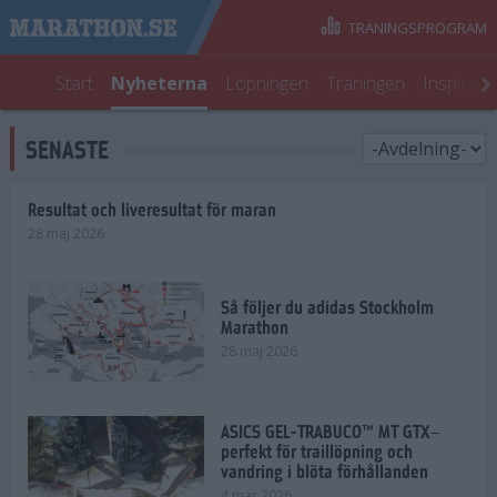
TRÄNINGSPROGRAM
Start
Nyheterna
Löpningen
Träningen
Inspirati
SENASTE
Resultat och liveresultat för maran
28 maj 2026
Så följer du adidas Stockholm
Marathon
28 maj 2026
ASICS GEL-TRABUCO™ MT GTX–
perfekt för traillöpning och
vandring i blöta förhållanden
4 mar 2026