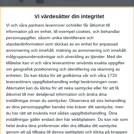
Vi värdesätter din integritet
ASICS NOVABLAST™ 5 – en mjuk
Vi och våra partners levenrorer och/eller får åtkomst till
och studsig mängdträningssko
information på en enhet, till exempel cookies, och behandlar
25 feb 2026
personuppgifter, såsom unika identifierare och
standardinformation som skickas av en enhet for anpassad
annonsering och innehåll, mätning av annonsering och innehåll,
ASICS GEL-KAYANO™ 32 – perfekt
målgruppsundersokningar och utveckling av tjänster.
Med din
för löparen som vill ha stabilitet
tillåtelse kan vi och våra leverantörer använda exakta uppgifter
och dämpning
om geografisk positionering och identifiering via skanning av
24 feb 2026
enheten. Du kan klicka för att godkänna vår och våra 1733
leverantörers uppgiftsbehandling enligt beskrivningen ovan.
Alternativt kan du klicka för att neka samtycke eller för att få
Sarah Lahti överlägsen vid
åtkomst till mer detaljerad information och ändra dina
terräng-SM
inställningar innan du samtycker.
Observera att viss behandling
20 okt 2025
av dina personuppgifter kanske inte kräver ditt samtycke, men
du har rätt att invända mot sådan uppgiftsbehandling. Dina
inställningar gäller endast den här webbplatsen. Du kan när som
helst ändra dina preferenser eller dra tillbaka ditt samtycke
Almgrens brons blev det stora
genom att gå tillbaka till denna webbplats och klicka på knappen