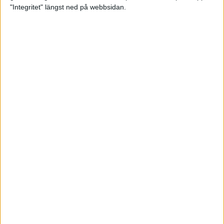
glädjeämnet för löparna i VM
"Integritet" längst ned på webbsidan.
23 sep 2025
Tufft väder för löparna i VM
11 sep 2025
Hanna Lindholm tog hem segern i
Tjejmilen 2025
6 sep 2025
Snabbaste segertiden på 12 år i
rekordstort adidas Stockholm
Halvmaraton
30 aug 2025