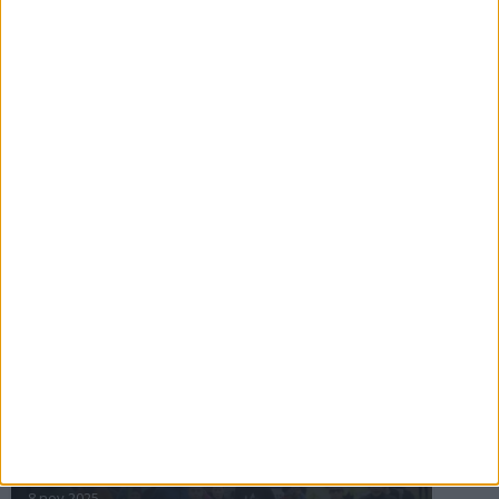
16 jul 2025
Bakslag för Almgren
11 jul 2025
Pihlströms tredje rekord
3 jul 2025
nästa ›
INTRESSANTA LOPP
Höstrusket • 8 november
8 nov 2025