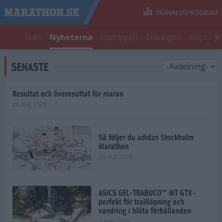
TRÄNINGSPROGRAM
Start
Nyheterna
Löpningen
Träningen
Inspirati
SENASTE
Resultat och liveresultat för maran
28 maj 2026
Så följer du adidas Stockholm
Marathon
28 maj 2026
ASICS GEL-TRABUCO™ MT GTX–
perfekt för traillöpning och
vandring i blöta förhållanden
4 mar 2026