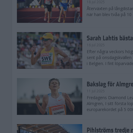
18 jul 2025
Återväxten på långdista
när han blev tvåa på 10
Sarah Lahtis bäst
16 jul 2025
Efter några veckors hög
sent på onsdagskvällen 5
i Belgien. I fint löparvä
Bakslag för Almgr
11 jul 2025
Fredagens Diamond Leag
Almgren, I sitt första l
europarekordet på 5 000
Pihlströms tredje 