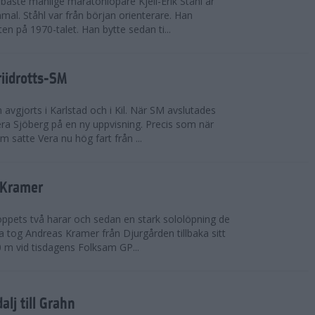
bäste manlige maratonlöpare Kjell-Erik Ståhl är
mal. Ståhl var från början orienterare. Han
ten på 1970-talet. Han bytte sedan ti...
riidrotts-SM
en avgjorts i Karlstad och i Kil. När SM avslutades
a Sjöberg på en ny uppvisning. Precis som när
m satte Vera nu hög fart från ...
 Kramer
 loppets två harar och sedan en stark sololöpning de
 tog Andreas Kramer från Djurgården tillbaka sitt
 m vid tisdagens Folksam GP...
alj till Grahn