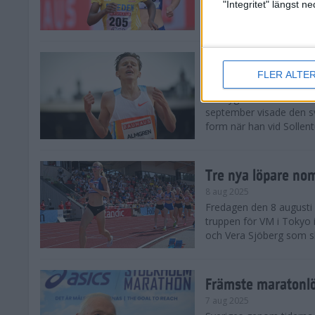
landskamp i friidrott, a
"Integritet" längst 
Stadion. Det blev svensk
Svenskt rekord nä
FLER ALTE
10 aug 2025
En dryg månad före frii
september visade den s
form när han vid Sollen
Tre nya löpare nom
8 aug 2025
Fredagen den 8 augusti n
truppen för VM i Tokyo 
och Vera Sjöberg som ska
Främste maratonl
7 aug 2025