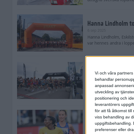
Hanna Lindholm to
6 sep 2025
Hanna Lindholm, Eskilstu
var hennes andra i lopp
Snabbaste segertid
Stockholm Halvma
Vi och våra partners 
30 aug 2025
behandlar personuppg
Ett slutsålt och rekord
anpassad annonserin
nästintill perfekt löparv
utveckling av tjänster
var 19,866 löpare anmäld
positionering och id
leverantörers uppgift
för att få åtkomst ti
Löparna viktiga n
viss behandling av d
26 aug 2025
uppgiftsbehandling. 
Den hundrade upplagan 
preferenser eller dra