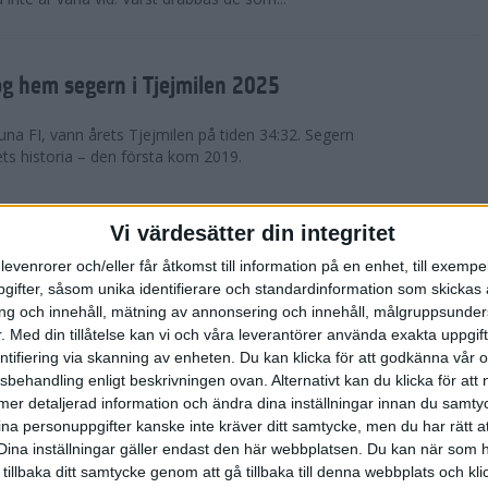
g hem segern i Tjejmilen 2025
na FI, vann årets Tjejmilen på tiden 34:32. Segern
ets historia – den första kom 2019.
en på 12 år i rekordstort adidas
Vi värdesätter din integritet
raton
levenrorer och/eller får åtkomst till information på en enhet, till exempe
ifter, såsom unika identifierare och standardinformation som skickas 
stort adidas Stockholm Halvmaraton avgjordes i
g och innehåll, mätning av annonsering och innehåll, målgruppsunde
äder. 18 grader, mulet och väldigt lite vind. Totalt
.
Med din tillåtelse kan vi och våra leverantörer använda exakta uppgif
a, varav 15,807 kom till sta...
entifiering via skanning av enheten. Du kan klicka för att godkänna vår
sbehandling enligt beskrivningen ovan. Alternativt kan du klicka för att
ll mer detaljerad information och ändra dina inställningar innan du samty
är Sverige vann Finnkampen
ina personuppgifter kanske inte kräver ditt samtycke, men du har rätt 
Dina inställningar gäller endast den här webbplatsen. Du kan när som h
av Finnkampen, världens äldsta och största
 tillbaka ditt samtycke genom att gå tillbaka till denna webbplats och k