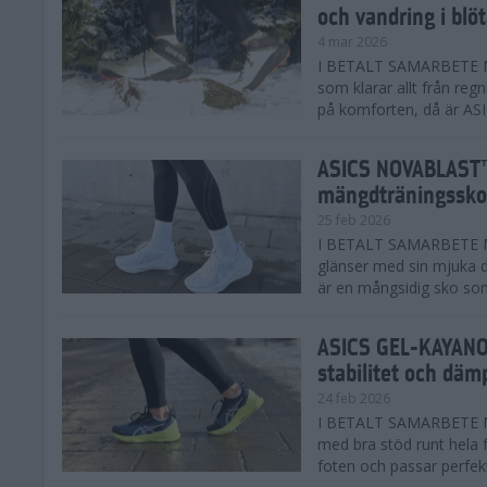
och vandring i blö
4 mar 2026
I BETALT SAMARBETE MED
som klarar allt från reg
på komforten, då är AS
ASICS NOVABLAST™
mängdträningssko
25 feb 2026
I BETALT SAMARBETE ME
glänser med sin mjuka
är en mångsidig sko som 
ASICS GEL-KAYANO™
stabilitet och däm
24 feb 2026
I BETALT SAMARBETE M
med bra stöd runt hela 
foten och passar perfekt