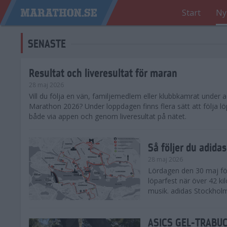
Start
Ny
SENASTE
Resultat och liveresultat för maran
28 maj 2026
​Vill du följa en vän, familjemedlem eller klubbkamrat under
Marathon 2026? Under loppdagen finns flera sätt att följa lö
både via appen och genom liveresultat på nätet.
Så följer du adid
28 maj 2026
Lördagen den 30 maj för
löparfest när över 42 ki
musik. adidas Stockholm
ASICS GEL-TRABUCO