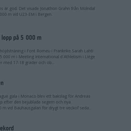
ns är god. Det visade Jonathon Grahn från Mölndal
 000 m vid U23-EM i Bergen.
a lopp på 5 000 m
höjdsträning i Font Romeu i Frankrike Sarah Lahti
 000 m i Meeting International d´Athletism i Liège
der med 17-18 grader och ob...
en
ue gala i Monaco blev ett bakslag för Andreas
opp efter den bejublade segern och nya
 m vid Bauhausgalan för drygt tre veckof seda...
rekord