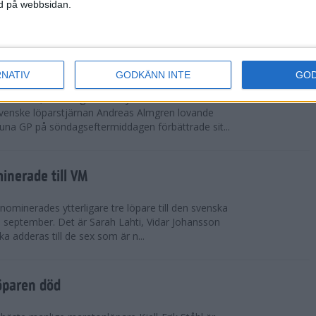
vgjordes inför fullsatta läktare på Stockholms
ned på webbsidan.
 seger i både dam- och herrkampen, delvi...
r Almgren testade VM-formen
RNATIV
GODKÄNN INTE
GO
drotts-VM, som avgörs i Tokyo den 13-21
venske löparstjärnan Andreas Almgren lovande
tuna GP på söndagseftermiddagen förbättrade sit...
inerade till VM
ominerades ytterligare tre löpare till den svenska
i september. Det är Sarah Lahti, Vidar Johansson
 adderas till de sex som är n...
öparen död