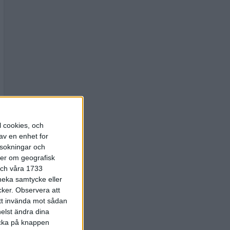
l cookies, och
av en enhet for
rsokningar och
ter om geografisk
 och våra 1733
 neka samtycke eller
cker.
Observera att
att invända mot sådan
elst ändra dina
licka på knappen