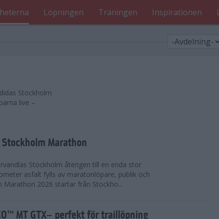
heterna
Löpningen
Träningen
Inspirationen
 adidas Stockholm
parna live –
as Stockholm Marathon
vandlas Stockholm återigen till en enda stor
lometer asfalt fylls av maratonlöpare, publik och
 Marathon 2026 startar från Stockho...
™ MT GTX– perfekt för traillöpning