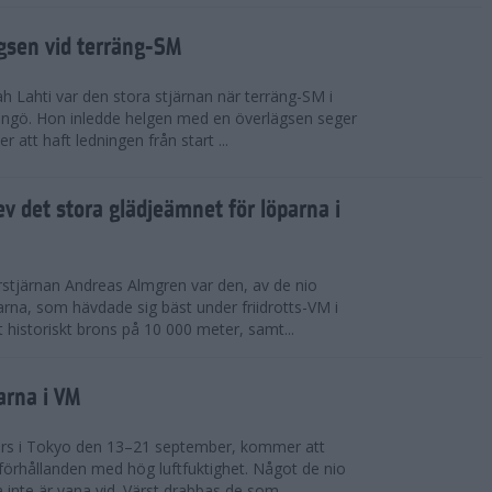
ägsen vid terräng-SM
h Lahti var den stora stjärnan när terräng-SM i
ingö. Hon inledde helgen med en överlägsen seger
 att haft ledningen från start ...
v det stora glädjeämnet för löparna i
stjärnan Andreas Almgren var den, av de nio
rna, som hävdade sig bäst under friidrotts-VM i
 historiskt brons på 10 000 meter, samt...
arna i VM
örs i Tokyo den 13–21 september, kommer att
förhållanden med hög luftfuktighet. Något de nio
inte är vana vid. Värst drabbas de som...