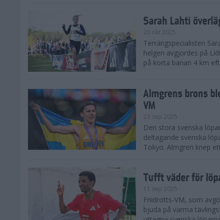
Sarah Lahti överl
20 okt 2025
Terrängspecialisten Sara
helgen avgjordes på Lid
på korta banan 4 km efter
Almgrens brons ble
VM
23 sep 2025
Den stora svenska löpar
deltagande svenska löpa
Tokyo. Almgren knep ett
Tufft väder för löp
11 sep 2025
Friidrotts-VM, som avg
bjuda på varma tävlings
uttagna svenska löparna 