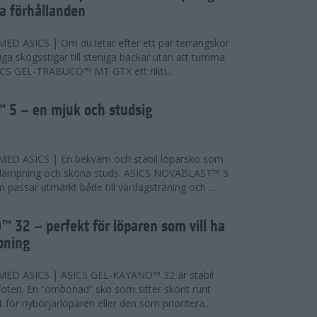
ta förhållanden
 ASICS | Om du letar efter ett par terrängskor
niga skogsstigar till steniga backar utan att tumma
ICS GEL-TRABUCO™ MT GTX ett rikti...
 5 – en mjuk och studsig
D ASICS | En bekväm och stabil löparsko som
 dämpning och sköna studs. ASICS NOVABLAST™ 5
passar utmärkt både till vardagsträning och ...
 32 – perfekt för löparen som vill ha
pning
ED ASICS | ASICS GEL-KAYANO™ 32 är stabil
foten. En ”ombonad” sko som sitter skönt runt
 för nybörjarlöparen eller den som prioritera...