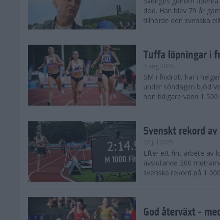
Sveriges genom tiderna 
död. Han blev 79 år gam
tillhörde den svenska eli
Tuffa löpningar i f
3 aug 2025
SM i friidrott har i helg
under söndagen bjöd Ver
hon tidigare vann 1 500 
Svenskt rekord av
22 jul 2025
Efter ett fint arbete av
avslutande 200 metrarna
svenska rekord på 1 000
God återväxt - med