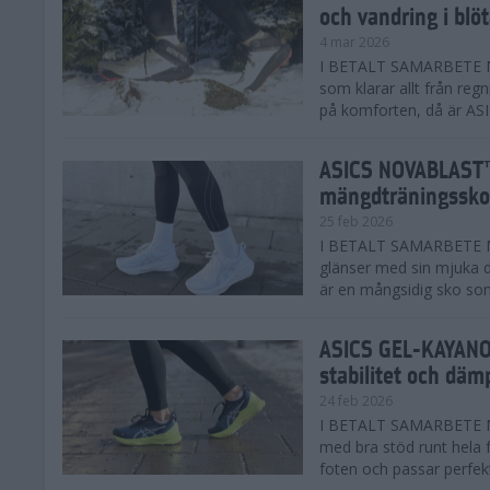
och vandring i blö
4 mar 2026
I BETALT SAMARBETE MED
som klarar allt från reg
på komforten, då är AS
ASICS NOVABLAST™
mängdträningssko
25 feb 2026
I BETALT SAMARBETE ME
glänser med sin mjuka
är en mångsidig sko som 
ASICS GEL-KAYANO™
stabilitet och däm
24 feb 2026
I BETALT SAMARBETE M
med bra stöd runt hela 
foten och passar perfekt