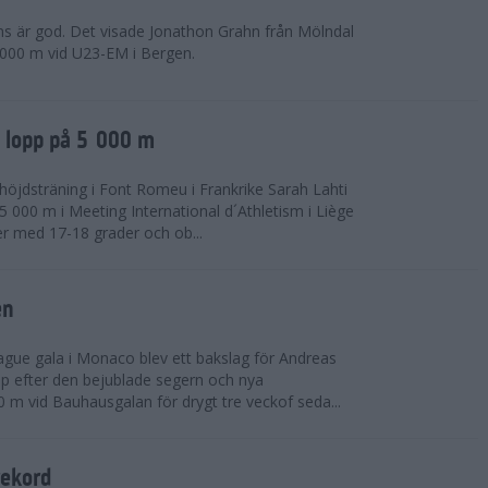
ns är god. Det visade Jonathon Grahn från Mölndal
 000 m vid U23-EM i Bergen.
a lopp på 5 000 m
höjdsträning i Font Romeu i Frankrike Sarah Lahti
 000 m i Meeting International d´Athletism i Liège
der med 17-18 grader och ob...
en
ue gala i Monaco blev ett bakslag för Andreas
opp efter den bejublade segern och nya
 m vid Bauhausgalan för drygt tre veckof seda...
rekord