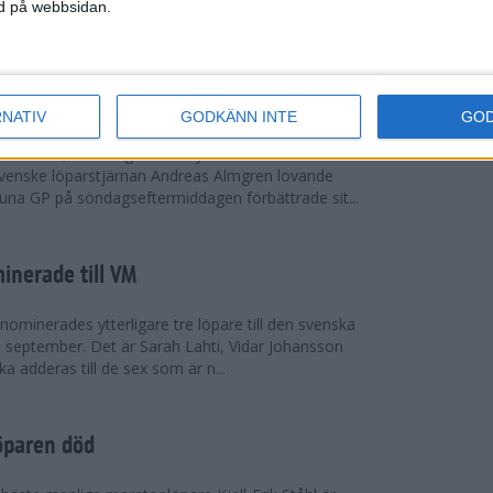
vgjordes inför fullsatta läktare på Stockholms
ned på webbsidan.
 seger i både dam- och herrkampen, delvi...
r Almgren testade VM-formen
RNATIV
GODKÄNN INTE
GO
drotts-VM, som avgörs i Tokyo den 13-21
venske löparstjärnan Andreas Almgren lovande
tuna GP på söndagseftermiddagen förbättrade sit...
inerade till VM
ominerades ytterligare tre löpare till den svenska
i september. Det är Sarah Lahti, Vidar Johansson
 adderas till de sex som är n...
öparen död