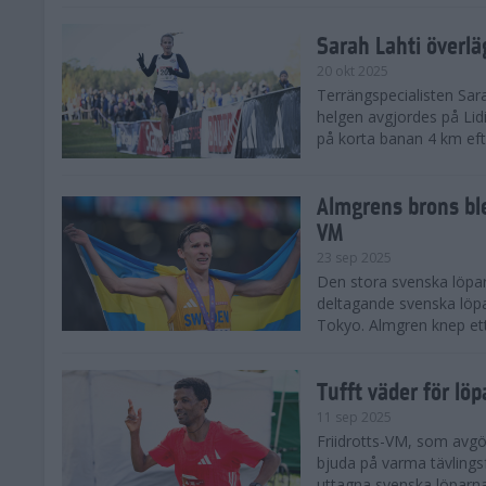
Sarah Lahti överl
20 okt 2025
Terrängspecialisten Sara
helgen avgjordes på Lid
på korta banan 4 km efter
Almgrens brons ble
VM
23 sep 2025
Den stora svenska löpar
deltagande svenska löpa
Tokyo. Almgren knep ett
Tufft väder för löp
11 sep 2025
Friidrotts-VM, som avg
bjuda på varma tävlings
uttagna svenska löparna 