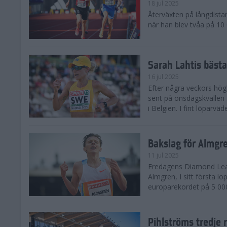
18 jul 2025
Återväxten på långdista
när han blev tvåa på 10
Sarah Lahtis bäst
16 jul 2025
Efter några veckors hög
sent på onsdagskvällen 5
i Belgien. I fint löparvä
Bakslag för Almgr
11 jul 2025
Fredagens Diamond Leag
Almgren, I sitt första l
europarekordet på 5 000
Pihlströms tredje 