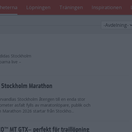
heterna
Löpningen
Träningen
Inspirationen
 adidas Stockholm
parna live –
as Stockholm Marathon
vandlas Stockholm återigen till en enda stor
lometer asfalt fylls av maratonlöpare, publik och
 Marathon 2026 startar från Stockho...
™ MT GTX– perfekt för traillöpning