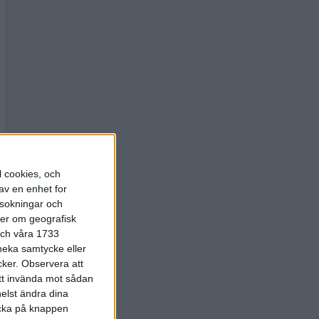
l cookies, och
av en enhet for
rsokningar och
ter om geografisk
 och våra 1733
 neka samtycke eller
cker.
Observera att
att invända mot sådan
elst ändra dina
licka på knappen