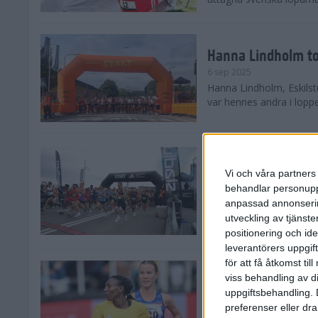
Hanna Lindholm to
6 sep 2025
Hanna Lindholm, Eskilstu
var hennes andra i lopp
Snabbaste segertid
Stockholm Halvma
Vi och våra partners 
30 aug 2025
behandlar personuppg
Ett slutsålt och rekord
anpassad annonserin
nästintill perfekt löparv
utveckling av tjänster
var 19,866 löpare anmäld
positionering och id
leverantörers uppgift
för att få åtkomst ti
Löparna viktiga n
viss behandling av d
26 aug 2025
uppgiftsbehandling. 
Den hundrade upplagan 
preferenser eller dra