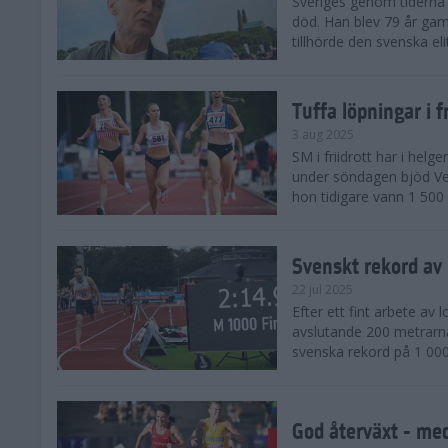
Sveriges genom tiderna 
död. Han blev 79 år gam
tillhörde den svenska eli
Tuffa löpningar i f
3 aug 2025
SM i friidrott har i helg
under söndagen bjöd Ver
hon tidigare vann 1 500 
Svenskt rekord av
22 jul 2025
Efter ett fint arbete av
avslutande 200 metrarna
svenska rekord på 1 000
God återväxt - med