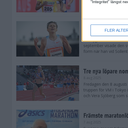
landskamp i friidrott, a
"Integritet" längst 
Stadion. Det blev svensk
Svenskt rekord nä
FLER ALTE
10 aug 2025
En dryg månad före frii
september visade den s
form när han vid Sollen
Tre nya löpare nom
8 aug 2025
Fredagen den 8 augusti n
truppen för VM i Tokyo 
och Vera Sjöberg som ska
Främste maratonl
7 aug 2025