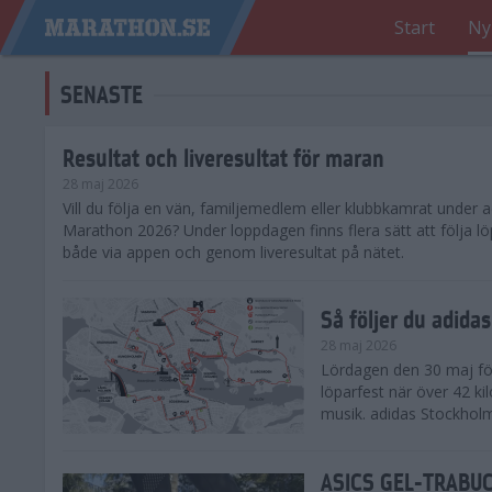
Start
Ny
SENASTE
Resultat och liveresultat för maran
28 maj 2026
​Vill du följa en vän, familjemedlem eller klubbkamrat under
Marathon 2026? Under loppdagen finns flera sätt att följa lö
både via appen och genom liveresultat på nätet.
Så följer du adid
28 maj 2026
Lördagen den 30 maj för
löparfest när över 42 ki
musik. adidas Stockholm
ASICS GEL-TRABUCO