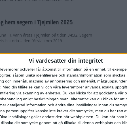
g hem segern i Tjejmilen 2025
na FI, vann årets Tjejmilen på tiden 34:32. Segern
ets historia – den första kom 2019.
en på 12 år i rekordstort adidas
Vi värdesätter din integritet
raton
levenrorer och/eller får åtkomst till information på en enhet, till exempe
ifter, såsom unika identifierare och standardinformation som skickas 
stort adidas Stockholm Halvmaraton avgjordes i
g och innehåll, mätning av annonsering och innehåll, målgruppsunde
äder. 18 grader, mulet och väldigt lite vind. Totalt
.
Med din tillåtelse kan vi och våra leverantörer använda exakta uppgif
a, varav 15,807 kom till sta...
entifiering via skanning av enheten. Du kan klicka för att godkänna vår
sbehandling enligt beskrivningen ovan. Alternativt kan du klicka för att
ll mer detaljerad information och ändra dina inställningar innan du samty
är Sverige vann Finnkampen
ina personuppgifter kanske inte kräver ditt samtycke, men du har rätt 
Dina inställningar gäller endast den här webbplatsen. Du kan när som h
av Finnkampen, världens äldsta och största
 tillbaka ditt samtycke genom att gå tillbaka till denna webbplats och k