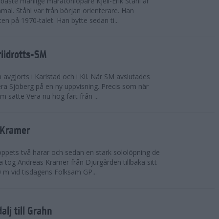
bäste manlige maratonlöpare Kjell-Erik Ståhl är
mal. Ståhl var från början orienterare. Han
ten på 1970-talet. Han bytte sedan ti...
riidrotts-SM
en avgjorts i Karlstad och i Kil. När SM avslutades
a Sjöberg på en ny uppvisning. Precis som när
m satte Vera nu hög fart från ...
 Kramer
 loppets två harar och sedan en stark sololöpning de
 tog Andreas Kramer från Djurgården tillbaka sitt
 m vid tisdagens Folksam GP...
alj till Grahn