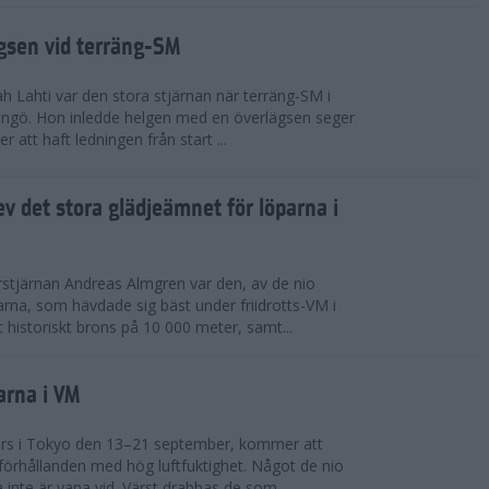
ägsen vid terräng-SM
h Lahti var den stora stjärnan när terräng-SM i
ingö. Hon inledde helgen med en överlägsen seger
 att haft ledningen från start ...
v det stora glädjeämnet för löparna i
stjärnan Andreas Almgren var den, av de nio
rna, som hävdade sig bäst under friidrotts-VM i
 historiskt brons på 10 000 meter, samt...
arna i VM
örs i Tokyo den 13–21 september, kommer att
förhållanden med hög luftfuktighet. Något de nio
inte är vana vid. Värst drabbas de som...