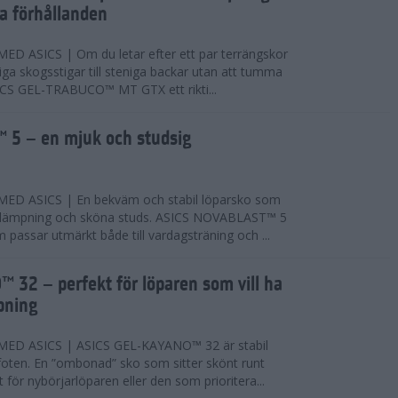
ta förhållanden
 ASICS | Om du letar efter ett par terrängskor
niga skogsstigar till steniga backar utan att tumma
ICS GEL-TRABUCO™ MT GTX ett rikti...
 5 – en mjuk och studsig
D ASICS | En bekväm och stabil löparsko som
 dämpning och sköna studs. ASICS NOVABLAST™ 5
passar utmärkt både till vardagsträning och ...
 32 – perfekt för löparen som vill ha
pning
ED ASICS | ASICS GEL-KAYANO™ 32 är stabil
foten. En ”ombonad” sko som sitter skönt runt
 för nybörjarlöparen eller den som prioritera...