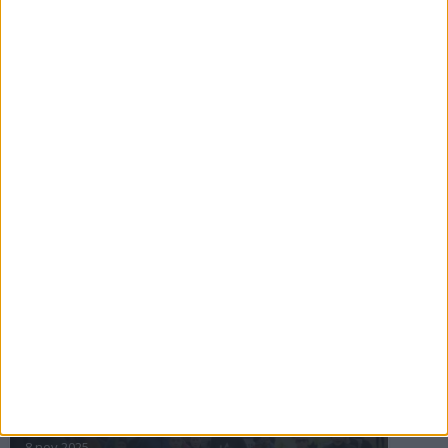
16 jul 2025
Bakslag för Almgren
11 jul 2025
Pihlströms tredje rekord
3 jul 2025
nästa ›
INTRESSANTA LOPP
Höstrusket • 8 november
8 nov 2025