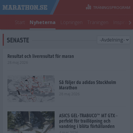
TRÄNINGSPROGRAM
Start
Nyheterna
Löpningen
Träningen
Inspirati
SENASTE
Resultat och liveresultat för maran
28 maj 2026
Så följer du adidas Stockholm
Marathon
28 maj 2026
ASICS GEL-TRABUCO™ MT GTX–
perfekt för traillöpning och
vandring i blöta förhållanden
4 mar 2026