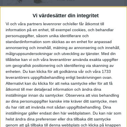
Vi värdesätter din integritet
ASICS NOVABLAST™ 5 – en mjuk
Vi och våra partners levenrorer och/eller får åtkomst till
och studsig mängdträningssko
information på en enhet, till exempel cookies, och behandlar
25 feb 2026
personuppgifter, såsom unika identifierare och
standardinformation som skickas av en enhet for anpassad
annonsering och innehåll, mätning av annonsering och innehåll,
ASICS GEL-KAYANO™ 32 – perfekt
målgruppsundersokningar och utveckling av tjänster.
Med din
för löparen som vill ha stabilitet
tillåtelse kan vi och våra leverantörer använda exakta uppgifter
och dämpning
om geografisk positionering och identifiering via skanning av
24 feb 2026
enheten. Du kan klicka för att godkänna vår och våra 1733
leverantörers uppgiftsbehandling enligt beskrivningen ovan.
Alternativt kan du klicka för att neka samtycke eller för att få
Sarah Lahti överlägsen vid
åtkomst till mer detaljerad information och ändra dina
terräng-SM
inställningar innan du samtycker.
Observera att viss behandling
20 okt 2025
av dina personuppgifter kanske inte kräver ditt samtycke, men
du har rätt att invända mot sådan uppgiftsbehandling. Dina
inställningar gäller endast den här webbplatsen. Du kan när som
helst ändra dina preferenser eller dra tillbaka ditt samtycke
Almgrens brons blev det stora
genom att gå tillbaka till denna webbplats och klicka på knappen