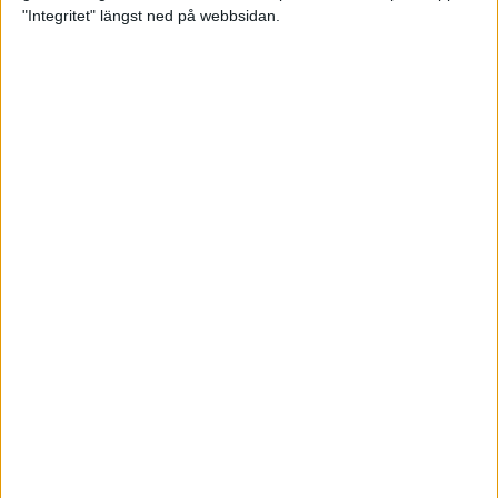
glädjeämnet för löparna i VM
"Integritet" längst ned på webbsidan.
23 sep 2025
Tufft väder för löparna i VM
11 sep 2025
Hanna Lindholm tog hem segern i
Tjejmilen 2025
6 sep 2025
Snabbaste segertiden på 12 år i
rekordstort adidas Stockholm
Halvmaraton
30 aug 2025