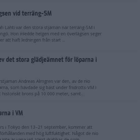
ägsen vid terräng-SM
h Lahti var den stora stjärnan när terräng-SM i
ingö. Hon inledde helgen med en överlägsen seger
 att haft ledningen från start ...
v det stora glädjeämnet för löparna i
stjärnan Andreas Almgren var den, av de nio
rna, som hävdade sig bäst under friidrotts-VM i
 historiskt brons på 10 000 meter, samt...
arna i VM
örs i Tokyo den 13–21 september, kommer att
förhållanden med hög luftfuktighet. Något de nio
inte är vana vid. Värst drabbas de som...