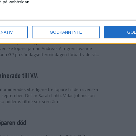
vgjordes inför fullsatta läktare på Stockholms
ned på webbsidan.
 seger i både dam- och herrkampen, delvi...
r Almgren testade VM-formen
RNATIV
GODKÄNN INTE
GO
drotts-VM, som avgörs i Tokyo den 13-21
venske löparstjärnan Andreas Almgren lovande
tuna GP på söndagseftermiddagen förbättrade sit...
inerade till VM
ominerades ytterligare tre löpare till den svenska
i september. Det är Sarah Lahti, Vidar Johansson
 adderas till de sex som är n...
öparen död