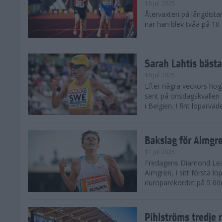
18 jul 2025
Återväxten på långdista
när han blev tvåa på 10
Sarah Lahtis bäst
16 jul 2025
Efter några veckors hög
sent på onsdagskvällen 5
i Belgien. I fint löparvä
Bakslag för Almgr
11 jul 2025
Fredagens Diamond Leag
Almgren, I sitt första l
europarekordet på 5 000
Pihlströms tredje 