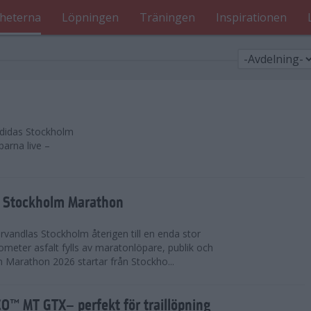
heterna
Löpningen
Träningen
Inspirationen
 adidas Stockholm
parna live –
as Stockholm Marathon
vandlas Stockholm återigen till en enda stor
lometer asfalt fylls av maratonlöpare, publik och
 Marathon 2026 startar från Stockho...
™ MT GTX– perfekt för traillöpning