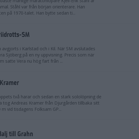
bäste manlige maratonlöpare Kjell-Erik Ståhl är
mal. Ståhl var från början orienterare. Han
ten på 1970-talet. Han bytte sedan ti...
riidrotts-SM
en avgjorts i Karlstad och i Kil. När SM avslutades
a Sjöberg på en ny uppvisning. Precis som när
m satte Vera nu hög fart från ...
 Kramer
 loppets två harar och sedan en stark sololöpning de
 tog Andreas Kramer från Djurgården tillbaka sitt
 m vid tisdagens Folksam GP...
alj till Grahn