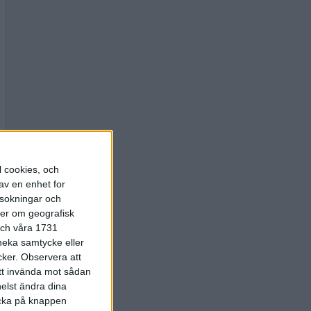
l cookies, och
av en enhet for
rsokningar och
ter om geografisk
 och våra 1731
 neka samtycke eller
cker.
Observera att
att invända mot sådan
elst ändra dina
licka på knappen