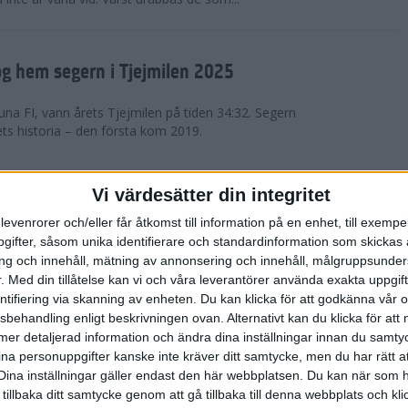
g hem segern i Tjejmilen 2025
na FI, vann årets Tjejmilen på tiden 34:32. Segern
ets historia – den första kom 2019.
en på 12 år i rekordstort adidas
Vi värdesätter din integritet
raton
levenrorer och/eller får åtkomst till information på en enhet, till exempe
ifter, såsom unika identifierare och standardinformation som skickas 
stort adidas Stockholm Halvmaraton avgjordes i
g och innehåll, mätning av annonsering och innehåll, målgruppsunde
äder. 18 grader, mulet och väldigt lite vind. Totalt
.
Med din tillåtelse kan vi och våra leverantörer använda exakta uppgif
a, varav 15,807 kom till sta...
entifiering via skanning av enheten. Du kan klicka för att godkänna vår
sbehandling enligt beskrivningen ovan. Alternativt kan du klicka för att
ll mer detaljerad information och ändra dina inställningar innan du samty
är Sverige vann Finnkampen
ina personuppgifter kanske inte kräver ditt samtycke, men du har rätt 
Dina inställningar gäller endast den här webbplatsen. Du kan när som h
av Finnkampen, världens äldsta och största
 tillbaka ditt samtycke genom att gå tillbaka till denna webbplats och k