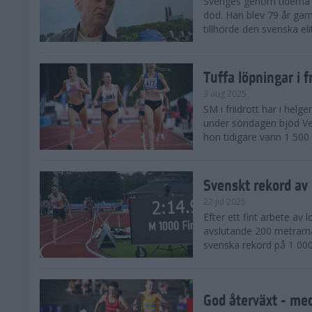
Sveriges genom tiderna 
död. Han blev 79 år gam
tillhörde den svenska eli
Tuffa löpningar i f
3 aug 2025
SM i friidrott har i helg
under söndagen bjöd Ver
hon tidigare vann 1 500 
Svenskt rekord av
22 jul 2025
Efter ett fint arbete av
avslutande 200 metrarna
svenska rekord på 1 000
God återväxt - med