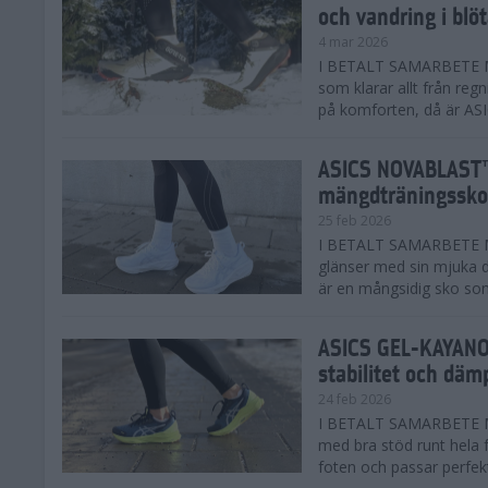
och vandring i blö
4 mar 2026
I BETALT SAMARBETE MED
som klarar allt från reg
på komforten, då är AS
ASICS NOVABLAST™
mängdträningssko
25 feb 2026
I BETALT SAMARBETE ME
glänser med sin mjuka
är en mångsidig sko som 
ASICS GEL-KAYANO™
stabilitet och däm
24 feb 2026
I BETALT SAMARBETE M
med bra stöd runt hela 
foten och passar perfekt