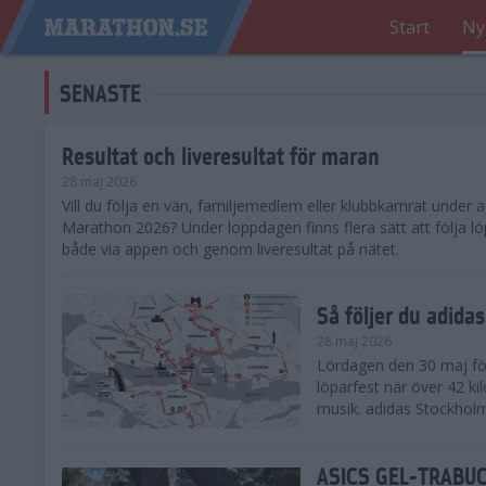
Start
Ny
SENASTE
Resultat och liveresultat för maran
28 maj 2026
​Vill du följa en vän, familjemedlem eller klubbkamrat under
Marathon 2026? Under loppdagen finns flera sätt att följa lö
både via appen och genom liveresultat på nätet.
Så följer du adid
28 maj 2026
Lördagen den 30 maj för
löparfest när över 42 ki
musik. adidas Stockholm
ASICS GEL-TRABUCO