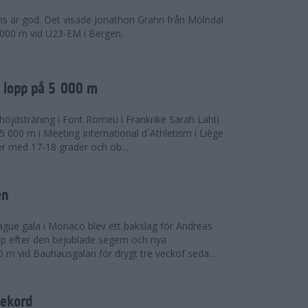
ns är god. Det visade Jonathon Grahn från Mölndal
 000 m vid U23-EM i Bergen.
a lopp på 5 000 m
höjdsträning i Font Romeu i Frankrike Sarah Lahti
 000 m i Meeting International d´Athletism i Liège
der med 17-18 grader och ob...
en
ue gala i Monaco blev ett bakslag för Andreas
opp efter den bejublade segern och nya
 m vid Bauhausgalan för drygt tre veckof seda...
rekord