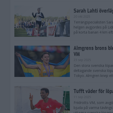
Sarah Lahti överl
20 okt 2025
Terrängspecialisten Sara
helgen avgjordes på Lid
på korta banan 4 km efter
Almgrens brons ble
VM
23 sep 2025
Den stora svenska löpar
deltagande svenska löpa
Tokyo. Almgren knep ett
Tufft väder för löp
11 sep 2025
Friidrotts-VM, som avg
bjuda på varma tävlings
uttagna svenska löparna 