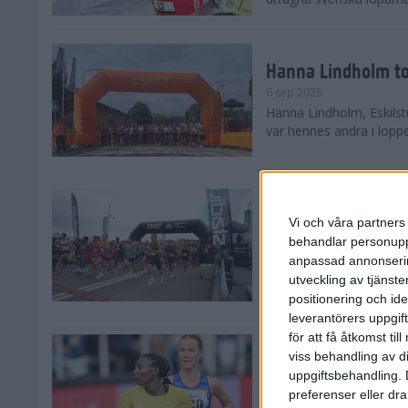
Hanna Lindholm to
6 sep 2025
Hanna Lindholm, Eskilstu
var hennes andra i lopp
Snabbaste segertid
Stockholm Halvma
Vi och våra partners 
30 aug 2025
behandlar personuppg
Ett slutsålt och rekord
anpassad annonserin
nästintill perfekt löparv
utveckling av tjänster
var 19,866 löpare anmäld
positionering och id
leverantörers uppgift
för att få åtkomst ti
Löparna viktiga n
viss behandling av d
26 aug 2025
uppgiftsbehandling. 
Den hundrade upplagan 
preferenser eller dra