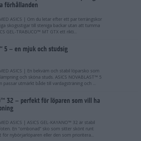
ta förhållanden
 ASICS | Om du letar efter ett par terrängskor
niga skogsstigar till steniga backar utan att tumma
ICS GEL-TRABUCO™ MT GTX ett rikti...
 5 – en mjuk och studsig
D ASICS | En bekväm och stabil löparsko som
 dämpning och sköna studs. ASICS NOVABLAST™ 5
passar utmärkt både till vardagsträning och ...
 32 – perfekt för löparen som vill ha
pning
ED ASICS | ASICS GEL-KAYANO™ 32 är stabil
foten. En ”ombonad” sko som sitter skönt runt
 för nybörjarlöparen eller den som prioritera...