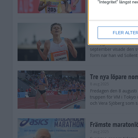
landskamp i friidrott, a
"Integritet" längst 
Stadion. Det blev svensk
Svenskt rekord nä
FLER ALTE
10 aug 2025
En dryg månad före frii
september visade den s
form när han vid Sollen
Tre nya löpare nom
8 aug 2025
Fredagen den 8 augusti n
truppen för VM i Tokyo 
och Vera Sjöberg som ska
Främste maratonl
7 aug 2025