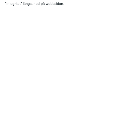
glädjeämnet för löparna i VM
"Integritet" längst ned på webbsidan.
23 sep 2025
Tufft väder för löparna i VM
11 sep 2025
Hanna Lindholm tog hem segern i
Tjejmilen 2025
6 sep 2025
Snabbaste segertiden på 12 år i
rekordstort adidas Stockholm
Halvmaraton
30 aug 2025