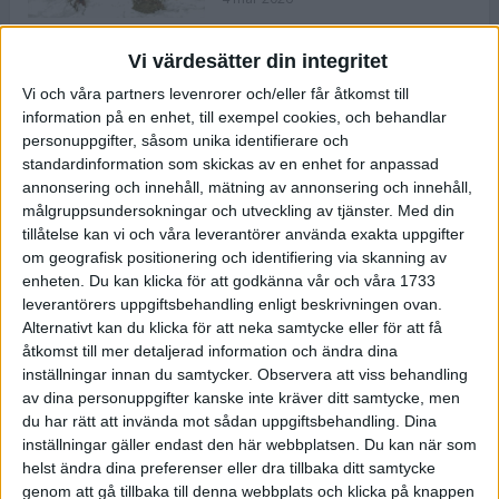
Vi värdesätter din integritet
ASICS NOVABLAST™ 5 – en mjuk
Vi och våra partners levenrorer och/eller får åtkomst till
och studsig mängdträningssko
information på en enhet, till exempel cookies, och behandlar
25 feb 2026
personuppgifter, såsom unika identifierare och
standardinformation som skickas av en enhet for anpassad
annonsering och innehåll, mätning av annonsering och innehåll,
ASICS GEL-KAYANO™ 32 – perfekt
målgruppsundersokningar och utveckling av tjänster.
Med din
för löparen som vill ha stabilitet
tillåtelse kan vi och våra leverantörer använda exakta uppgifter
och dämpning
om geografisk positionering och identifiering via skanning av
24 feb 2026
enheten. Du kan klicka för att godkänna vår och våra 1733
leverantörers uppgiftsbehandling enligt beskrivningen ovan.
Alternativt kan du klicka för att neka samtycke eller för att få
Sarah Lahti överlägsen vid
åtkomst till mer detaljerad information och ändra dina
terräng-SM
inställningar innan du samtycker.
Observera att viss behandling
20 okt 2025
av dina personuppgifter kanske inte kräver ditt samtycke, men
du har rätt att invända mot sådan uppgiftsbehandling. Dina
inställningar gäller endast den här webbplatsen. Du kan när som
helst ändra dina preferenser eller dra tillbaka ditt samtycke
Almgrens brons blev det stora
genom att gå tillbaka till denna webbplats och klicka på knappen