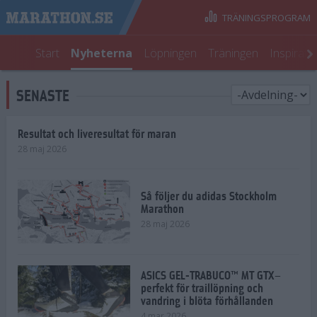
TRÄNINGSPROGRAM
Start
Nyheterna
Löpningen
Träningen
Inspirati
SENASTE
Resultat och liveresultat för maran
28 maj 2026
Så följer du adidas Stockholm
Marathon
28 maj 2026
ASICS GEL-TRABUCO™ MT GTX–
perfekt för traillöpning och
vandring i blöta förhållanden
4 mar 2026