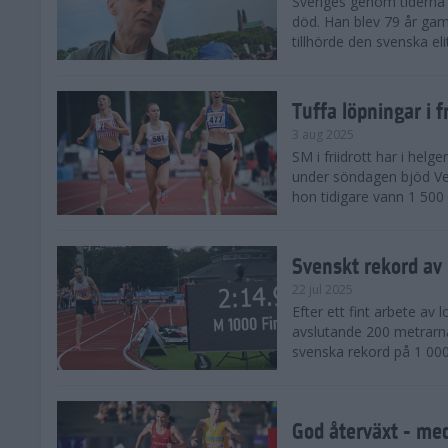
Sveriges genom tiderna 
död. Han blev 79 år gam
tillhörde den svenska eli
Tuffa löpningar i f
3 aug 2025
SM i friidrott har i helg
under söndagen bjöd Ver
hon tidigare vann 1 500 
Svenskt rekord av
22 jul 2025
Efter ett fint arbete av
avslutande 200 metrarna
svenska rekord på 1 000
God återväxt - med