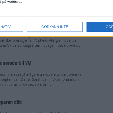
vgjordes inför fullsatta läktare på Stockholms
ned på webbsidan.
 seger i både dam- och herrkampen, delvi...
r Almgren testade VM-formen
RNATIV
GODKÄNN INTE
GO
drotts-VM, som avgörs i Tokyo den 13-21
venske löparstjärnan Andreas Almgren lovande
tuna GP på söndagseftermiddagen förbättrade sit...
inerade till VM
ominerades ytterligare tre löpare till den svenska
i september. Det är Sarah Lahti, Vidar Johansson
 adderas till de sex som är n...
öparen död