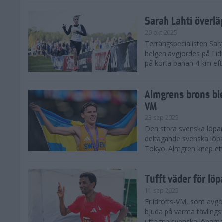
Sarah Lahti överl
20 okt 2025
Terrängspecialisten Sara
helgen avgjordes på Lid
på korta banan 4 km efter
Almgrens brons ble
VM
23 sep 2025
Den stora svenska löpar
deltagande svenska löpa
Tokyo. Almgren knep ett
Tufft väder för löp
11 sep 2025
Friidrotts-VM, som avg
bjuda på varma tävlings
uttagna svenska löparna 