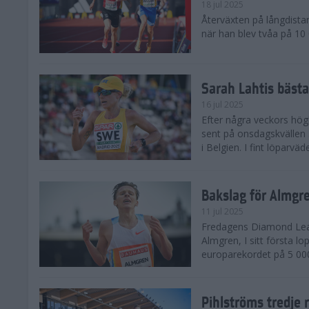
18 jul 2025
Återväxten på långdista
när han blev tvåa på 10
Sarah Lahtis bäst
16 jul 2025
Efter några veckors hög
sent på onsdagskvällen 5
i Belgien. I fint löparvä
Bakslag för Almgr
11 jul 2025
Fredagens Diamond Leag
Almgren, I sitt första l
europarekordet på 5 000
Pihlströms tredje 