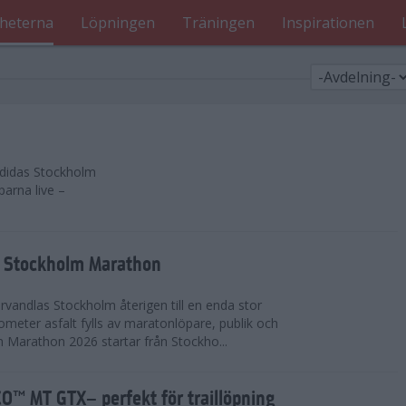
heterna
Löpningen
Träningen
Inspirationen
 adidas Stockholm
parna live –
as Stockholm Marathon
vandlas Stockholm återigen till en enda stor
lometer asfalt fylls av maratonlöpare, publik och
 Marathon 2026 startar från Stockho...
™ MT GTX– perfekt för traillöpning