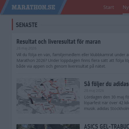
Start
Ny
SENASTE
Resultat och liveresultat för maran
28 maj 2026
​Vill du följa en vän, familjemedlem eller klubbkamrat under
Marathon 2026? Under loppdagen finns flera sätt att följa lö
både via appen och genom liveresultat på nätet.
Så följer du adid
28 maj 2026
Lördagen den 30 maj för
löparfest när över 42 ki
musik. adidas Stockholm
ASICS GEL-TRABUCO