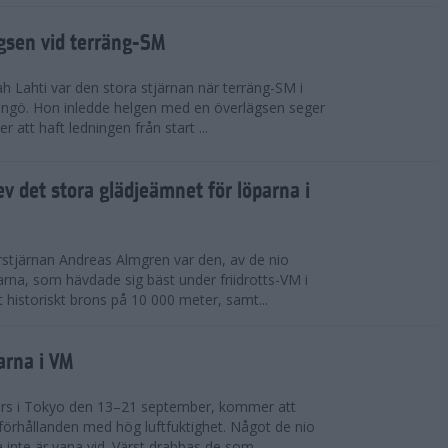
ägsen vid terräng-SM
h Lahti var den stora stjärnan när terräng-SM i
ingö. Hon inledde helgen med en överlägsen seger
 att haft ledningen från start ...
v det stora glädjeämnet för löparna i
stjärnan Andreas Almgren var den, av de nio
rna, som hävdade sig bäst under friidrotts-VM i
 historiskt brons på 10 000 meter, samt...
arna i VM
örs i Tokyo den 13–21 september, kommer att
förhållanden med hög luftfuktighet. Något de nio
inte är vana vid. Värst drabbas de som...