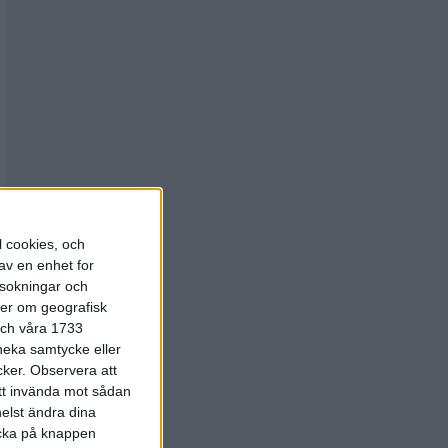
l cookies, och
av en enhet for
rsokningar och
ter om geografisk
 och våra 1733
 neka samtycke eller
cker.
Observera att
att invända mot sådan
elst ändra dina
licka på knappen