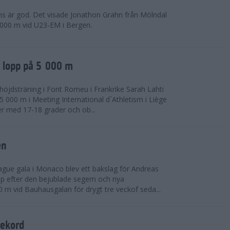
ns är god. Det visade Jonathon Grahn från Mölndal
 000 m vid U23-EM i Bergen.
a lopp på 5 000 m
höjdsträning i Font Romeu i Frankrike Sarah Lahti
 000 m i Meeting International d´Athletism i Liège
der med 17-18 grader och ob...
en
ue gala i Monaco blev ett bakslag för Andreas
opp efter den bejublade segern och nya
 m vid Bauhausgalan för drygt tre veckof seda...
rekord