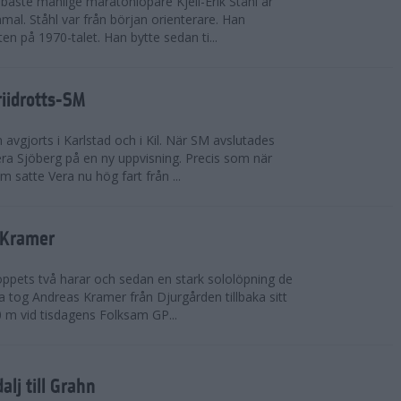
bäste manlige maratonlöpare Kjell-Erik Ståhl är
mal. Ståhl var från början orienterare. Han
ten på 1970-talet. Han bytte sedan ti...
riidrotts-SM
en avgjorts i Karlstad och i Kil. När SM avslutades
a Sjöberg på en ny uppvisning. Precis som när
m satte Vera nu hög fart från ...
 Kramer
 loppets två harar och sedan en stark sololöpning de
 tog Andreas Kramer från Djurgården tillbaka sitt
 m vid tisdagens Folksam GP...
alj till Grahn