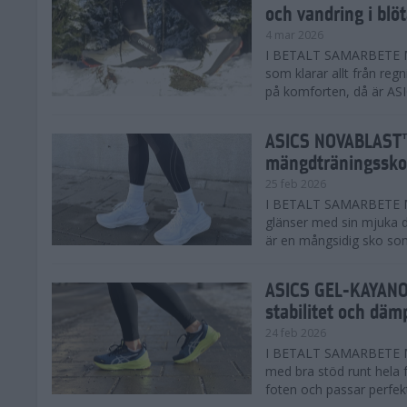
och vandring i blö
4 mar 2026
I BETALT SAMARBETE MED
som klarar allt från reg
på komforten, då är AS
ASICS NOVABLAST™
mängdträningssko
25 feb 2026
I BETALT SAMARBETE ME
glänser med sin mjuka
är en mångsidig sko som 
ASICS GEL-KAYANO™
stabilitet och däm
24 feb 2026
I BETALT SAMARBETE M
med bra stöd runt hela 
foten och passar perfekt