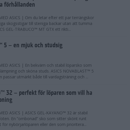
ta förhållanden
 ASICS | Om du letar efter ett par terrängskor
niga skogsstigar till steniga backar utan att tumma
ICS GEL-TRABUCO™ MT GTX ett rikti...
 5 – en mjuk och studsig
D ASICS | En bekväm och stabil löparsko som
 dämpning och sköna studs. ASICS NOVABLAST™ 5
passar utmärkt både till vardagsträning och ...
 32 – perfekt för löparen som vill ha
pning
ED ASICS | ASICS GEL-KAYANO™ 32 är stabil
foten. En ”ombonad” sko som sitter skönt runt
 för nybörjarlöparen eller den som prioritera...