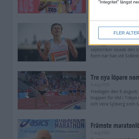
landskamp i friidrott, a
"Integritet" längst 
Stadion. Det blev svensk
Svenskt rekord nä
FLER ALTE
10 aug 2025
En dryg månad före frii
september visade den s
form när han vid Sollen
Tre nya löpare nom
8 aug 2025
Fredagen den 8 augusti n
truppen för VM i Tokyo 
och Vera Sjöberg som ska
Främste maratonl
7 aug 2025