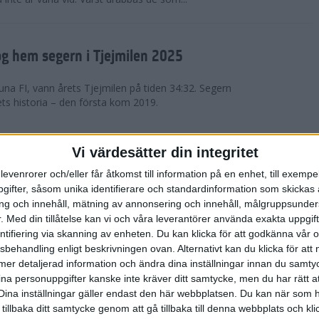
g hem segern i Tjejmilen 2025
na FI, vann årets Tjejmilen på tiden 34:32. Segern
ets historia – den första kom 2019.
en på 12 år i rekordstort adidas
Vi värdesätter din integritet
raton
levenrorer och/eller får åtkomst till information på en enhet, till exempe
ifter, såsom unika identifierare och standardinformation som skickas 
stort adidas Stockholm Halvmaraton avgjordes i
g och innehåll, mätning av annonsering och innehåll, målgruppsunde
äder. 18 grader, mulet och väldigt lite vind. Totalt
.
Med din tillåtelse kan vi och våra leverantörer använda exakta uppgif
a, varav 15,807 kom till sta...
entifiering via skanning av enheten. Du kan klicka för att godkänna vår
sbehandling enligt beskrivningen ovan. Alternativt kan du klicka för att
ll mer detaljerad information och ändra dina inställningar innan du samty
är Sverige vann Finnkampen
ina personuppgifter kanske inte kräver ditt samtycke, men du har rätt 
Dina inställningar gäller endast den här webbplatsen. Du kan när som h
av Finnkampen, världens äldsta och största
 tillbaka ditt samtycke genom att gå tillbaka till denna webbplats och k