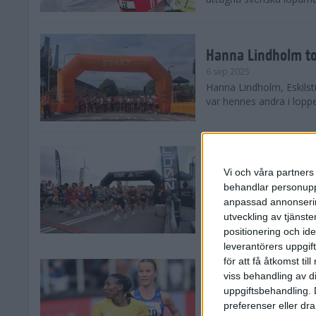
Hanna Lindholm to
6 sep 2025
Hanna Lindholm, Eskilstu
var hennes andra i lopp
Snabbaste segertid
Stockholm Halvma
Vi och våra partners 
30 aug 2025
behandlar personuppg
Ett slutsålt och rekord
anpassad annonserin
nästintill perfekt löparv
utveckling av tjänster
var 19,866 löpare anmäld
positionering och id
leverantörers uppgift
för att få åtkomst ti
Löparna viktiga n
viss behandling av d
26 aug 2025
uppgiftsbehandling. 
Den hundrade upplagan 
preferenser eller dra