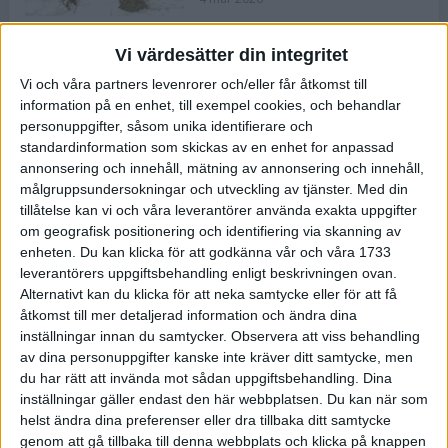
Vi värdesätter din integritet
ASICS NOVABLAST™ 5 – en mjuk
Vi och våra partners levenrorer och/eller får åtkomst till
och studsig mängdträningssko
information på en enhet, till exempel cookies, och behandlar
25 feb 2026
personuppgifter, såsom unika identifierare och
standardinformation som skickas av en enhet for anpassad
annonsering och innehåll, mätning av annonsering och innehåll,
ASICS GEL-KAYANO™ 32 – perfekt
målgruppsundersokningar och utveckling av tjänster.
Med din
för löparen som vill ha stabilitet
tillåtelse kan vi och våra leverantörer använda exakta uppgifter
och dämpning
om geografisk positionering och identifiering via skanning av
24 feb 2026
enheten. Du kan klicka för att godkänna vår och våra 1733
leverantörers uppgiftsbehandling enligt beskrivningen ovan.
Alternativt kan du klicka för att neka samtycke eller för att få
Sarah Lahti överlägsen vid
åtkomst till mer detaljerad information och ändra dina
terräng-SM
inställningar innan du samtycker.
Observera att viss behandling
20 okt 2025
av dina personuppgifter kanske inte kräver ditt samtycke, men
du har rätt att invända mot sådan uppgiftsbehandling. Dina
inställningar gäller endast den här webbplatsen. Du kan när som
helst ändra dina preferenser eller dra tillbaka ditt samtycke
Almgrens brons blev det stora
genom att gå tillbaka till denna webbplats och klicka på knappen