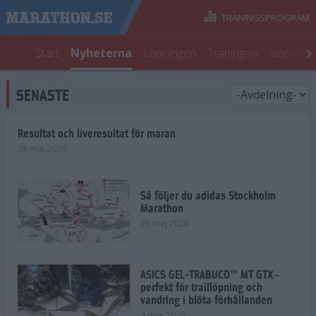
TRÄNINGSPROGRAM
Start
Nyheterna
Löpningen
Träningen
Inspirati
SENASTE
Resultat och liveresultat för maran
28 maj 2026
Så följer du adidas Stockholm
Marathon
28 maj 2026
ASICS GEL-TRABUCO™ MT GTX–
perfekt för traillöpning och
vandring i blöta förhållanden
4 mar 2026