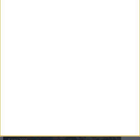
16 jul 2025
Bakslag för Almgren
11 jul 2025
Pihlströms tredje rekord
3 jul 2025
nästa ›
INTRESSANTA LOPP
Höstrusket • 8 november
8 nov 2025