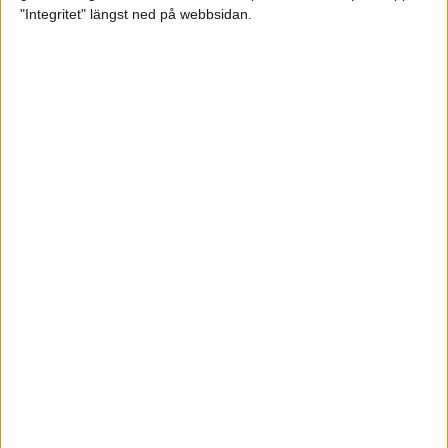
glädjeämnet för löparna i VM
"Integritet" längst ned på webbsidan.
23 sep 2025
Tufft väder för löparna i VM
11 sep 2025
Hanna Lindholm tog hem segern i
Tjejmilen 2025
6 sep 2025
Snabbaste segertiden på 12 år i
rekordstort adidas Stockholm
Halvmaraton
30 aug 2025