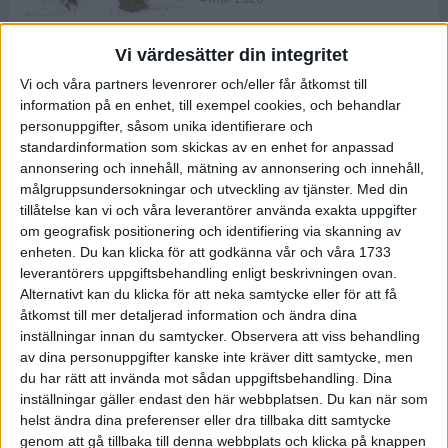
Vi värdesätter din integritet
ASICS NOVABLAST™ 5 – en mjuk
Vi och våra partners levenrorer och/eller får åtkomst till
och studsig mängdträningssko
information på en enhet, till exempel cookies, och behandlar
25 feb 2026
personuppgifter, såsom unika identifierare och
standardinformation som skickas av en enhet for anpassad
annonsering och innehåll, mätning av annonsering och innehåll,
ASICS GEL-KAYANO™ 32 – perfekt
målgruppsundersokningar och utveckling av tjänster.
Med din
för löparen som vill ha stabilitet
tillåtelse kan vi och våra leverantörer använda exakta uppgifter
och dämpning
om geografisk positionering och identifiering via skanning av
24 feb 2026
enheten. Du kan klicka för att godkänna vår och våra 1733
leverantörers uppgiftsbehandling enligt beskrivningen ovan.
Alternativt kan du klicka för att neka samtycke eller för att få
Sarah Lahti överlägsen vid
åtkomst till mer detaljerad information och ändra dina
terräng-SM
inställningar innan du samtycker.
Observera att viss behandling
20 okt 2025
av dina personuppgifter kanske inte kräver ditt samtycke, men
du har rätt att invända mot sådan uppgiftsbehandling. Dina
inställningar gäller endast den här webbplatsen. Du kan när som
helst ändra dina preferenser eller dra tillbaka ditt samtycke
Almgrens brons blev det stora
genom att gå tillbaka till denna webbplats och klicka på knappen