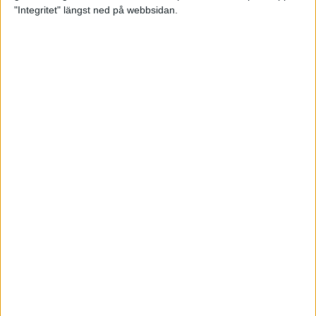
glädjeämnet för löparna i VM
"Integritet" längst ned på webbsidan.
23 sep 2025
Tufft väder för löparna i VM
11 sep 2025
Hanna Lindholm tog hem segern i
Tjejmilen 2025
6 sep 2025
Snabbaste segertiden på 12 år i
rekordstort adidas Stockholm
Halvmaraton
30 aug 2025