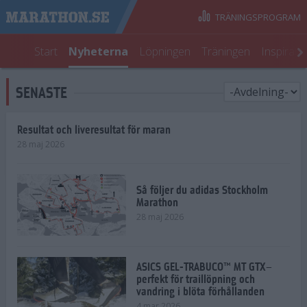
TRÄNINGSPROGRAM
Start
Nyheterna
Löpningen
Träningen
Inspirati
SENASTE
Resultat och liveresultat för maran
28 maj 2026
Så följer du adidas Stockholm
Marathon
28 maj 2026
ASICS GEL-TRABUCO™ MT GTX–
perfekt för traillöpning och
vandring i blöta förhållanden
4 mar 2026