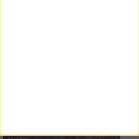
16 jul 2025
Bakslag för Almgren
11 jul 2025
Pihlströms tredje rekord
3 jul 2025
nästa ›
INTRESSANTA LOPP
Höstrusket • 8 november
8 nov 2025