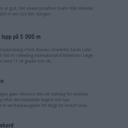
ns är god. Det visade Jonathon Grahn från Mölndal
 000 m vid U23-EM i Bergen.
a lopp på 5 000 m
höjdsträning i Font Romeu i Frankrike Sarah Lahti
 000 m i Meeting International d´Athletism i Liège
der med 17-18 grader och ob...
en
ue gala i Monaco blev ett bakslag för Andreas
opp efter den bejublade segern och nya
 m vid Bauhausgalan för drygt tre veckof seda...
rekord