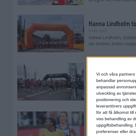
Hanna Lindholm to
6 sep 2025
Hanna Lindholm, Eskilstu
var hennes andra i lopp
Snabbaste segertid
Stockholm Halvma
Vi och våra partners 
30 aug 2025
behandlar personuppg
Ett slutsålt och rekord
anpassad annonserin
nästintill perfekt löparv
utveckling av tjänster
var 19,866 löpare anmäld
positionering och id
leverantörers uppgift
för att få åtkomst ti
Löparna viktiga n
viss behandling av d
26 aug 2025
uppgiftsbehandling. 
Den hundrade upplagan 
preferenser eller dra