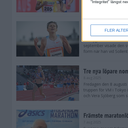
landskamp i friidrott, a
"Integritet" längst 
Stadion. Det blev svensk
Svenskt rekord nä
FLER ALTE
10 aug 2025
En dryg månad före frii
september visade den s
form när han vid Sollen
Tre nya löpare nom
8 aug 2025
Fredagen den 8 augusti n
truppen för VM i Tokyo 
och Vera Sjöberg som ska
Främste maratonl
7 aug 2025