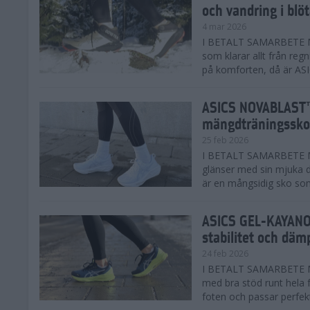
och vandring i blö
4 mar 2026
I BETALT SAMARBETE MED
som klarar allt från reg
på komforten, då är AS
ASICS NOVABLAST™
mängdträningssko
25 feb 2026
I BETALT SAMARBETE ME
glänser med sin mjuka
är en mångsidig sko som 
ASICS GEL-KAYANO™
stabilitet och däm
24 feb 2026
I BETALT SAMARBETE M
med bra stöd runt hela 
foten och passar perfekt