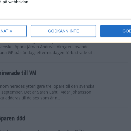
vgjordes inför fullsatta läktare på Stockholms
ned på webbsidan.
 seger i både dam- och herrkampen, delvi...
r Almgren testade VM-formen
RNATIV
GODKÄNN INTE
GO
drotts-VM, som avgörs i Tokyo den 13-21
venske löparstjärnan Andreas Almgren lovande
tuna GP på söndagseftermiddagen förbättrade sit...
inerade till VM
ominerades ytterligare tre löpare till den svenska
i september. Det är Sarah Lahti, Vidar Johansson
 adderas till de sex som är n...
öparen död