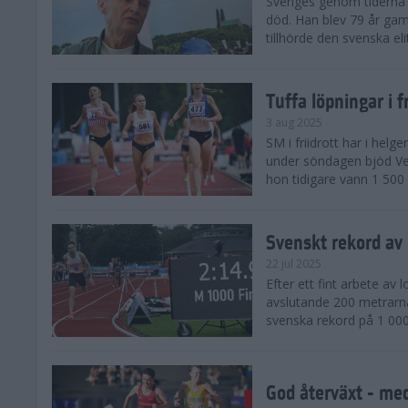
Sveriges genom tiderna 
död. Han blev 79 år gam
tillhörde den svenska eli
Tuffa löpningar i f
3 aug 2025
SM i friidrott har i helg
under söndagen bjöd Ver
hon tidigare vann 1 500 
Svenskt rekord av
22 jul 2025
Efter ett fint arbete av
avslutande 200 metrarna
svenska rekord på 1 000
God återväxt - med