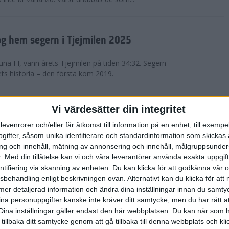
g hem segern i Tjejmilen 2025
na FI, vann årets Tjejmilen på tiden 34:32. Segern
ets historia – den första kom 2019.
en på 12 år i rekordstort adidas
Vi värdesätter din integritet
raton
levenrorer och/eller får åtkomst till information på en enhet, till exempe
ifter, såsom unika identifierare och standardinformation som skickas 
stort adidas Stockholm Halvmaraton avgjordes i
g och innehåll, mätning av annonsering och innehåll, målgruppsunde
äder. 18 grader, mulet och väldigt lite vind. Totalt
.
Med din tillåtelse kan vi och våra leverantörer använda exakta uppgif
a, varav 15,807 kom till sta...
entifiering via skanning av enheten. Du kan klicka för att godkänna vår
sbehandling enligt beskrivningen ovan. Alternativt kan du klicka för att
ll mer detaljerad information och ändra dina inställningar innan du samty
är Sverige vann Finnkampen
ina personuppgifter kanske inte kräver ditt samtycke, men du har rätt 
Dina inställningar gäller endast den här webbplatsen. Du kan när som h
av Finnkampen, världens äldsta och största
 tillbaka ditt samtycke genom att gå tillbaka till denna webbplats och k