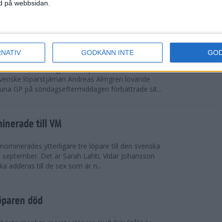
vgjordes inför fullsatta läktare på Stockholms
ned på webbsidan.
 seger i både dam- och herrkampen, delvi...
r Almgren testade VM-formen
RNATIV
GODKÄNN INTE
GO
drotts-VM, som avgörs i Tokyo den 13-21
venske löparstjärnan Andreas Almgren lovande
tuna GP på söndagseftermiddagen förbättrade sit...
inerade till VM
ominerades ytterligare tre löpare till den svenska
i september. Det är Sarah Lahti, Vidar Johansson
 adderas till de sex som är n...
öparen död