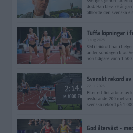
Sveriges genom tiderna 
död. Han blev 79 år gam
tillhörde den svenska eli
Tuffa löpningar i f
3 aug 2025
SM i friidrott har i helg
under söndagen bjöd Ver
hon tidigare vann 1 500 
Svenskt rekord av
22 jul 2025
Efter ett fint arbete av
avslutande 200 metrarna
svenska rekord på 1 000
God återväxt - med