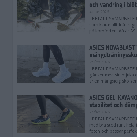
och vandring i blö
4 mar 2026
I BETALT SAMARBETE MED
som klarar allt från reg
på komforten, då är AS
ASICS NOVABLAST™
mängdträningssko
25 feb 2026
I BETALT SAMARBETE ME
glänser med sin mjuka
är en mångsidig sko som 
ASICS GEL-KAYANO™
stabilitet och däm
24 feb 2026
I BETALT SAMARBETE M
med bra stöd runt hela 
foten och passar perfekt