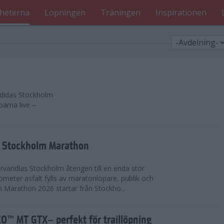
heterna
Löpningen
Träningen
Inspirationen
 adidas Stockholm
parna live –
as Stockholm Marathon
vandlas Stockholm återigen till en enda stor
lometer asfalt fylls av maratonlöpare, publik och
 Marathon 2026 startar från Stockho...
™ MT GTX– perfekt för traillöpning