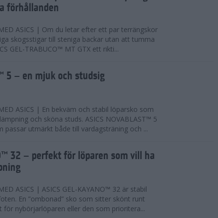
ta förhållanden
 ASICS | Om du letar efter ett par terrängskor
niga skogsstigar till steniga backar utan att tumma
ICS GEL-TRABUCO™ MT GTX ett rikti...
 5 – en mjuk och studsig
D ASICS | En bekväm och stabil löparsko som
 dämpning och sköna studs. ASICS NOVABLAST™ 5
passar utmärkt både till vardagsträning och ...
 32 – perfekt för löparen som vill ha
pning
ED ASICS | ASICS GEL-KAYANO™ 32 är stabil
foten. En ”ombonad” sko som sitter skönt runt
 för nybörjarlöparen eller den som prioritera...