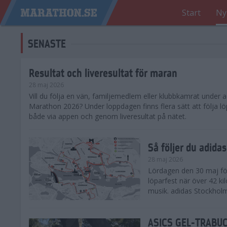
Start
Ny
SENASTE
Resultat och liveresultat för maran
28 maj 2026
​Vill du följa en vän, familjemedlem eller klubbkamrat under
Marathon 2026? Under loppdagen finns flera sätt att följa lö
både via appen och genom liveresultat på nätet.
Så följer du adid
28 maj 2026
Lördagen den 30 maj för
löparfest när över 42 ki
musik. adidas Stockholm
ASICS GEL-TRABUCO