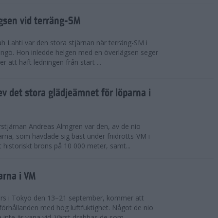
ägsen vid terräng-SM
h Lahti var den stora stjärnan när terräng-SM i
ingö. Hon inledde helgen med en överlägsen seger
 att haft ledningen från start ...
v det stora glädjeämnet för löparna i
stjärnan Andreas Almgren var den, av de nio
rna, som hävdade sig bäst under friidrotts-VM i
 historiskt brons på 10 000 meter, samt...
arna i VM
örs i Tokyo den 13–21 september, kommer att
förhållanden med hög luftfuktighet. Något de nio
inte är vana vid. Värst drabbas de som...