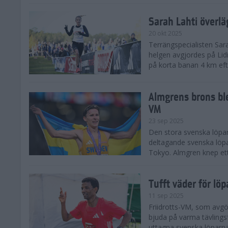
Sarah Lahti överl
20 okt 2025
Terrängspecialisten Sara
helgen avgjordes på Lid
på korta banan 4 km efter
Almgrens brons ble
VM
23 sep 2025
Den stora svenska löpar
deltagande svenska löpa
Tokyo. Almgren knep ett
Tufft väder för löp
11 sep 2025
Friidrotts-VM, som avg
bjuda på varma tävlings
uttagna svenska löparna 