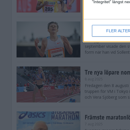
landskamp i friidrott, a
"Integritet" längst 
Stadion. Det blev svensk
Svenskt rekord nä
FLER ALTE
10 aug 2025
En dryg månad före frii
september visade den s
form när han vid Sollen
Tre nya löpare nom
8 aug 2025
Fredagen den 8 augusti n
truppen för VM i Tokyo 
och Vera Sjöberg som ska
Främste maratonl
7 aug 2025