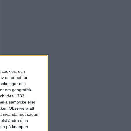
l cookies, och
av en enhet for
rsokningar och
ter om geografisk
 och våra 1733
 neka samtycke eller
cker.
Observera att
att invända mot sådan
elst ändra dina
licka på knappen