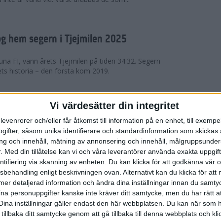
g hem segern i Tjejmilen 2025
na FI, vann årets Tjejmilen på tiden 34:32. Segern
ets historia – den första kom 2019.
en på 12 år i rekordstort adidas
Vi värdesätter din integritet
raton
levenrorer och/eller får åtkomst till information på en enhet, till exempe
ifter, såsom unika identifierare och standardinformation som skickas 
stort adidas Stockholm Halvmaraton avgjordes i
g och innehåll, mätning av annonsering och innehåll, målgruppsunde
äder. 18 grader, mulet och väldigt lite vind. Totalt
.
Med din tillåtelse kan vi och våra leverantörer använda exakta uppgif
a, varav 15,807 kom till sta...
entifiering via skanning av enheten. Du kan klicka för att godkänna vår
sbehandling enligt beskrivningen ovan. Alternativt kan du klicka för att
ll mer detaljerad information och ändra dina inställningar innan du samty
är Sverige vann Finnkampen
ina personuppgifter kanske inte kräver ditt samtycke, men du har rätt 
Dina inställningar gäller endast den här webbplatsen. Du kan när som h
av Finnkampen, världens äldsta och största
 tillbaka ditt samtycke genom att gå tillbaka till denna webbplats och k