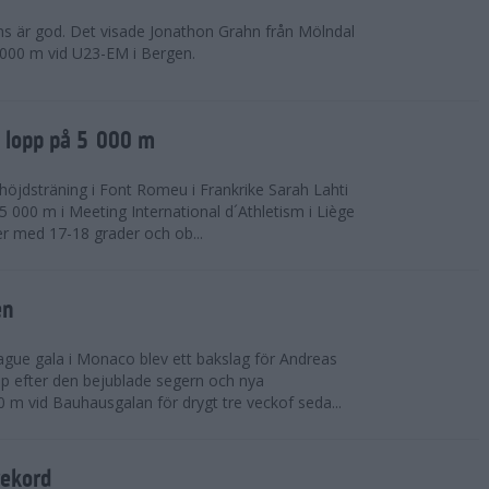
ns är god. Det visade Jonathon Grahn från Mölndal
 000 m vid U23-EM i Bergen.
a lopp på 5 000 m
höjdsträning i Font Romeu i Frankrike Sarah Lahti
 000 m i Meeting International d´Athletism i Liège
der med 17-18 grader och ob...
en
ue gala i Monaco blev ett bakslag för Andreas
opp efter den bejublade segern och nya
 m vid Bauhausgalan för drygt tre veckof seda...
rekord