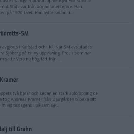
bäste manlige maratonlöpare Kjell-Erik Ståhl är
mal. Ståhl var från början orienterare. Han
ten på 1970-talet. Han bytte sedan ti...
riidrotts-SM
en avgjorts i Karlstad och i Kil. När SM avslutades
a Sjöberg på en ny uppvisning. Precis som när
m satte Vera nu hög fart från ...
 Kramer
 loppets två harar och sedan en stark sololöpning de
 tog Andreas Kramer från Djurgården tillbaka sitt
 m vid tisdagens Folksam GP...
alj till Grahn