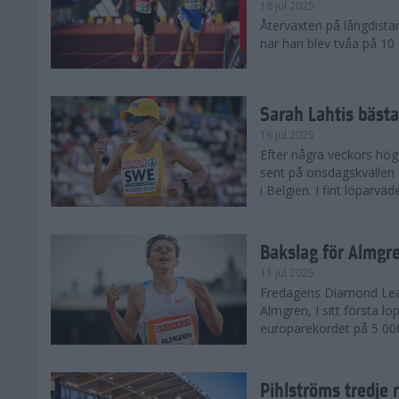
18 jul 2025
Återväxten på långdista
när han blev tvåa på 10
Sarah Lahtis bäst
16 jul 2025
Efter några veckors hög
sent på onsdagskvällen 5
i Belgien. I fint löparvä
Bakslag för Almgr
11 jul 2025
Fredagens Diamond Leag
Almgren, I sitt första l
europarekordet på 5 000
Pihlströms tredje 