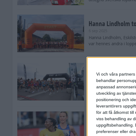
Hanna Lindholm to
6 sep 2025
Hanna Lindholm, Eskilstu
var hennes andra i lopp
Snabbaste segertid
Stockholm Halvma
Vi och våra partners 
30 aug 2025
behandlar personuppg
Ett slutsålt och rekord
anpassad annonserin
nästintill perfekt löparv
utveckling av tjänster
var 19,866 löpare anmäld
positionering och id
leverantörers uppgift
för att få åtkomst ti
Löparna viktiga n
viss behandling av d
26 aug 2025
uppgiftsbehandling. 
Den hundrade upplagan 
preferenser eller dra