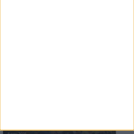
16 jul 2025
Bakslag för Almgren
11 jul 2025
Pihlströms tredje rekord
3 jul 2025
nästa ›
INTRESSANTA LOPP
Höstrusket • 8 november
8 nov 2025