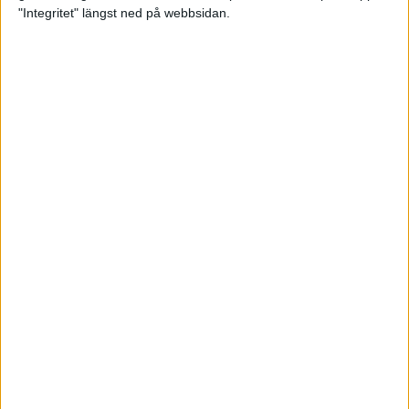
glädjeämnet för löparna i VM
"Integritet" längst ned på webbsidan.
23 sep 2025
Tufft väder för löparna i VM
11 sep 2025
Hanna Lindholm tog hem segern i
Tjejmilen 2025
6 sep 2025
Snabbaste segertiden på 12 år i
rekordstort adidas Stockholm
Halvmaraton
30 aug 2025