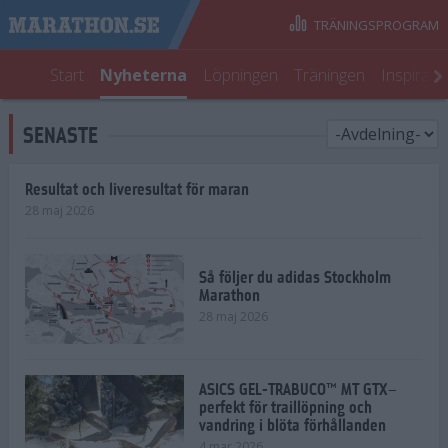
TRÄNINGSPROGRAM
Start
Nyheterna
Löpningen
Träningen
Inspirati
SENASTE
Resultat och liveresultat för maran
28 maj 2026
Så följer du adidas Stockholm
Marathon
28 maj 2026
ASICS GEL-TRABUCO™ MT GTX–
perfekt för traillöpning och
vandring i blöta förhållanden
4 mar 2026