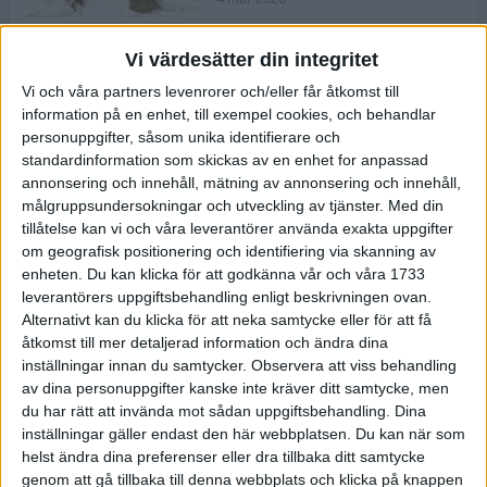
Vi värdesätter din integritet
ASICS NOVABLAST™ 5 – en mjuk
Vi och våra partners levenrorer och/eller får åtkomst till
och studsig mängdträningssko
information på en enhet, till exempel cookies, och behandlar
25 feb 2026
personuppgifter, såsom unika identifierare och
standardinformation som skickas av en enhet for anpassad
annonsering och innehåll, mätning av annonsering och innehåll,
ASICS GEL-KAYANO™ 32 – perfekt
målgruppsundersokningar och utveckling av tjänster.
Med din
för löparen som vill ha stabilitet
tillåtelse kan vi och våra leverantörer använda exakta uppgifter
och dämpning
om geografisk positionering och identifiering via skanning av
24 feb 2026
enheten. Du kan klicka för att godkänna vår och våra 1733
leverantörers uppgiftsbehandling enligt beskrivningen ovan.
Alternativt kan du klicka för att neka samtycke eller för att få
Sarah Lahti överlägsen vid
åtkomst till mer detaljerad information och ändra dina
terräng-SM
inställningar innan du samtycker.
Observera att viss behandling
20 okt 2025
av dina personuppgifter kanske inte kräver ditt samtycke, men
du har rätt att invända mot sådan uppgiftsbehandling. Dina
inställningar gäller endast den här webbplatsen. Du kan när som
helst ändra dina preferenser eller dra tillbaka ditt samtycke
Almgrens brons blev det stora
genom att gå tillbaka till denna webbplats och klicka på knappen