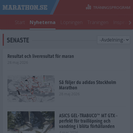
TRÄNINGSPROGRAM
Start
Nyheterna
Löpningen
Träningen
Inspirati
SENASTE
Resultat och liveresultat för maran
28 maj 2026
Så följer du adidas Stockholm
Marathon
28 maj 2026
ASICS GEL-TRABUCO™ MT GTX–
perfekt för traillöpning och
vandring i blöta förhållanden
4 mar 2026