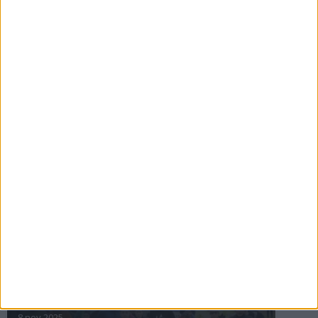
16 jul 2025
Bakslag för Almgren
11 jul 2025
Pihlströms tredje rekord
3 jul 2025
nästa ›
INTRESSANTA LOPP
Höstrusket • 8 november
8 nov 2025