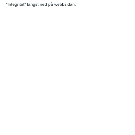
glädjeämnet för löparna i VM
"Integritet" längst ned på webbsidan.
23 sep 2025
Tufft väder för löparna i VM
11 sep 2025
Hanna Lindholm tog hem segern i
Tjejmilen 2025
6 sep 2025
Snabbaste segertiden på 12 år i
rekordstort adidas Stockholm
Halvmaraton
30 aug 2025