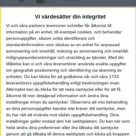
Vi värdesätter din integritet
ASICS NOVABLAST™ 5 – en mjuk
Vi och våra partners levenrorer och/eller får åtkomst till
och studsig mängdträningssko
information på en enhet, till exempel cookies, och behandlar
25 feb 2026
personuppgifter, såsom unika identifierare och
standardinformation som skickas av en enhet for anpassad
annonsering och innehåll, mätning av annonsering och innehåll,
ASICS GEL-KAYANO™ 32 – perfekt
målgruppsundersokningar och utveckling av tjänster.
Med din
för löparen som vill ha stabilitet
tillåtelse kan vi och våra leverantörer använda exakta uppgifter
och dämpning
om geografisk positionering och identifiering via skanning av
24 feb 2026
enheten. Du kan klicka för att godkänna vår och våra 1733
leverantörers uppgiftsbehandling enligt beskrivningen ovan.
Alternativt kan du klicka för att neka samtycke eller för att få
Sarah Lahti överlägsen vid
åtkomst till mer detaljerad information och ändra dina
terräng-SM
inställningar innan du samtycker.
Observera att viss behandling
20 okt 2025
av dina personuppgifter kanske inte kräver ditt samtycke, men
du har rätt att invända mot sådan uppgiftsbehandling. Dina
inställningar gäller endast den här webbplatsen. Du kan när som
helst ändra dina preferenser eller dra tillbaka ditt samtycke
Almgrens brons blev det stora
genom att gå tillbaka till denna webbplats och klicka på knappen