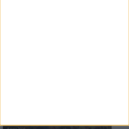
16 jul 2025
Bakslag för Almgren
11 jul 2025
Pihlströms tredje rekord
3 jul 2025
nästa ›
INTRESSANTA LOPP
Höstrusket • 8 november
8 nov 2025