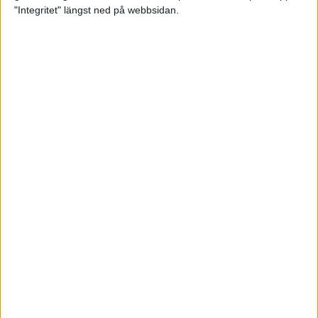
glädjeämnet för löparna i VM
"Integritet" längst ned på webbsidan.
23 sep 2025
Tufft väder för löparna i VM
11 sep 2025
Hanna Lindholm tog hem segern i
Tjejmilen 2025
6 sep 2025
Snabbaste segertiden på 12 år i
rekordstort adidas Stockholm
Halvmaraton
30 aug 2025