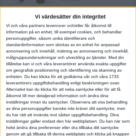
Vi värdesätter din integritet
ASICS NOVABLAST™ 5 – en mjuk
Vi och våra partners levenrorer och/eller får åtkomst till
och studsig mängdträningssko
information på en enhet, till exempel cookies, och behandlar
25 feb 2026
personuppgifter, såsom unika identifierare och
standardinformation som skickas av en enhet for anpassad
annonsering och innehåll, mätning av annonsering och innehåll,
ASICS GEL-KAYANO™ 32 – perfekt
målgruppsundersokningar och utveckling av tjänster.
Med din
för löparen som vill ha stabilitet
tillåtelse kan vi och våra leverantörer använda exakta uppgifter
och dämpning
om geografisk positionering och identifiering via skanning av
24 feb 2026
enheten. Du kan klicka för att godkänna vår och våra 1733
leverantörers uppgiftsbehandling enligt beskrivningen ovan.
Alternativt kan du klicka för att neka samtycke eller för att få
Sarah Lahti överlägsen vid
åtkomst till mer detaljerad information och ändra dina
terräng-SM
inställningar innan du samtycker.
Observera att viss behandling
20 okt 2025
av dina personuppgifter kanske inte kräver ditt samtycke, men
du har rätt att invända mot sådan uppgiftsbehandling. Dina
inställningar gäller endast den här webbplatsen. Du kan när som
helst ändra dina preferenser eller dra tillbaka ditt samtycke
Almgrens brons blev det stora
genom att gå tillbaka till denna webbplats och klicka på knappen