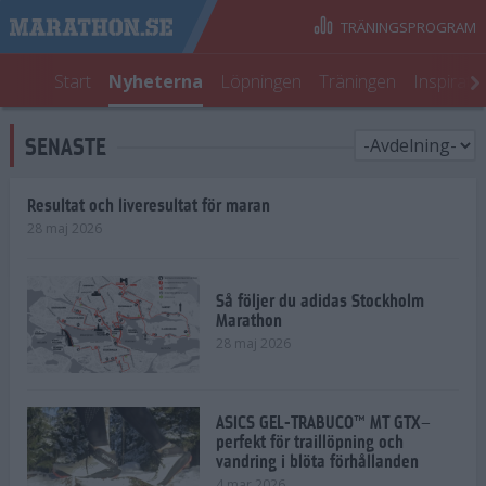
TRÄNINGSPROGRAM
Start
Nyheterna
Löpningen
Träningen
Inspirati
SENASTE
Resultat och liveresultat för maran
28 maj 2026
Så följer du adidas Stockholm
Marathon
28 maj 2026
ASICS GEL-TRABUCO™ MT GTX–
perfekt för traillöpning och
vandring i blöta förhållanden
4 mar 2026