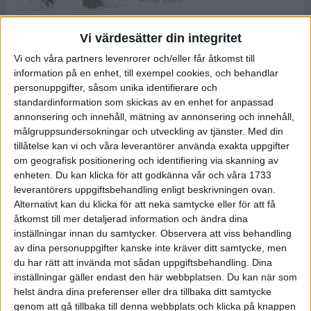
Vi värdesätter din integritet
ASICS NOVABLAST™ 5 – en mjuk
Vi och våra partners levenrorer och/eller får åtkomst till
och studsig mängdträningssko
information på en enhet, till exempel cookies, och behandlar
25 feb 2026
personuppgifter, såsom unika identifierare och
standardinformation som skickas av en enhet for anpassad
annonsering och innehåll, mätning av annonsering och innehåll,
ASICS GEL-KAYANO™ 32 – perfekt
målgruppsundersokningar och utveckling av tjänster.
Med din
för löparen som vill ha stabilitet
tillåtelse kan vi och våra leverantörer använda exakta uppgifter
och dämpning
om geografisk positionering och identifiering via skanning av
24 feb 2026
enheten. Du kan klicka för att godkänna vår och våra 1733
leverantörers uppgiftsbehandling enligt beskrivningen ovan.
Alternativt kan du klicka för att neka samtycke eller för att få
Sarah Lahti överlägsen vid
åtkomst till mer detaljerad information och ändra dina
terräng-SM
inställningar innan du samtycker.
Observera att viss behandling
20 okt 2025
av dina personuppgifter kanske inte kräver ditt samtycke, men
du har rätt att invända mot sådan uppgiftsbehandling. Dina
inställningar gäller endast den här webbplatsen. Du kan när som
helst ändra dina preferenser eller dra tillbaka ditt samtycke
Almgrens brons blev det stora
genom att gå tillbaka till denna webbplats och klicka på knappen