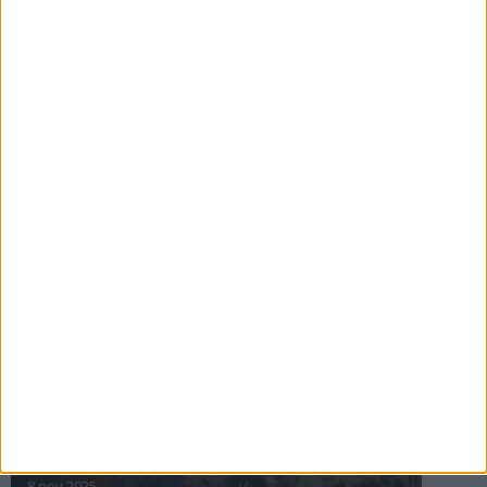
16 jul 2025
Bakslag för Almgren
11 jul 2025
Pihlströms tredje rekord
3 jul 2025
nästa ›
INTRESSANTA LOPP
Höstrusket • 8 november
8 nov 2025