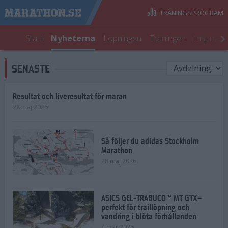
TRÄNINGSPROGRAM
Start
Nyheterna
Löpningen
Träningen
Inspirati
SENASTE
Resultat och liveresultat för maran
28 maj 2026
Så följer du adidas Stockholm
Marathon
28 maj 2026
ASICS GEL-TRABUCO™ MT GTX–
perfekt för traillöpning och
vandring i blöta förhållanden
4 mar 2026