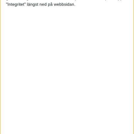
glädjeämnet för löparna i VM
"Integritet" längst ned på webbsidan.
23 sep 2025
Tufft väder för löparna i VM
11 sep 2025
Hanna Lindholm tog hem segern i
Tjejmilen 2025
6 sep 2025
Snabbaste segertiden på 12 år i
rekordstort adidas Stockholm
Halvmaraton
30 aug 2025