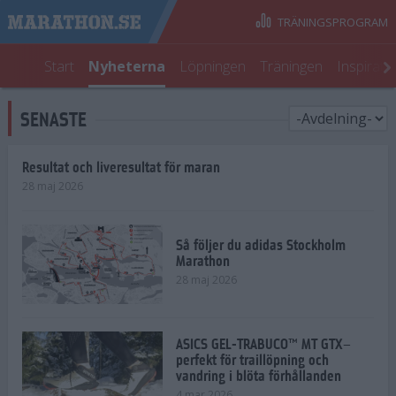
TRÄNINGSPROGRAM
Start
Nyheterna
Löpningen
Träningen
Inspirati
SENASTE
Resultat och liveresultat för maran
28 maj 2026
Så följer du adidas Stockholm
Marathon
28 maj 2026
ASICS GEL-TRABUCO™ MT GTX–
perfekt för traillöpning och
vandring i blöta förhållanden
4 mar 2026