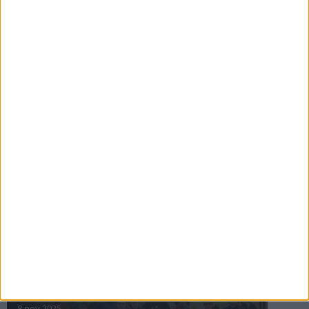
16 jul 2025
Bakslag för Almgren
11 jul 2025
Pihlströms tredje rekord
3 jul 2025
nästa ›
INTRESSANTA LOPP
Höstrusket • 8 november
8 nov 2025