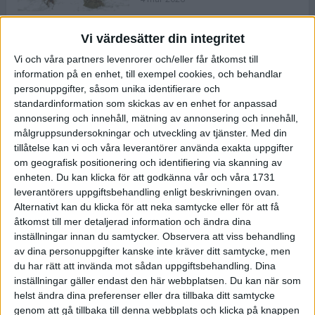
Vi värdesätter din integritet
ASICS NOVABLAST™ 5 – en mjuk
Vi och våra partners levenrorer och/eller får åtkomst till
och studsig mängdträningssko
information på en enhet, till exempel cookies, och behandlar
25 feb 2026
personuppgifter, såsom unika identifierare och
standardinformation som skickas av en enhet for anpassad
annonsering och innehåll, mätning av annonsering och innehåll,
ASICS GEL-KAYANO™ 32 – perfekt
målgruppsundersokningar och utveckling av tjänster.
Med din
för löparen som vill ha stabilitet
tillåtelse kan vi och våra leverantörer använda exakta uppgifter
och dämpning
om geografisk positionering och identifiering via skanning av
24 feb 2026
enheten. Du kan klicka för att godkänna vår och våra 1731
leverantörers uppgiftsbehandling enligt beskrivningen ovan.
Alternativt kan du klicka för att neka samtycke eller för att få
Sarah Lahti överlägsen vid
åtkomst till mer detaljerad information och ändra dina
terräng-SM
inställningar innan du samtycker.
Observera att viss behandling
20 okt 2025
av dina personuppgifter kanske inte kräver ditt samtycke, men
du har rätt att invända mot sådan uppgiftsbehandling. Dina
inställningar gäller endast den här webbplatsen. Du kan när som
helst ändra dina preferenser eller dra tillbaka ditt samtycke
Almgrens brons blev det stora
genom att gå tillbaka till denna webbplats och klicka på knappen