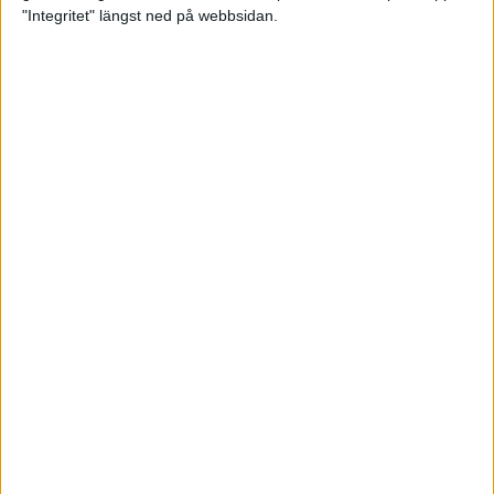
glädjeämnet för löparna i VM
"Integritet" längst ned på webbsidan.
23 sep 2025
Tufft väder för löparna i VM
11 sep 2025
Hanna Lindholm tog hem segern i
Tjejmilen 2025
6 sep 2025
Snabbaste segertiden på 12 år i
rekordstort adidas Stockholm
Halvmaraton
30 aug 2025