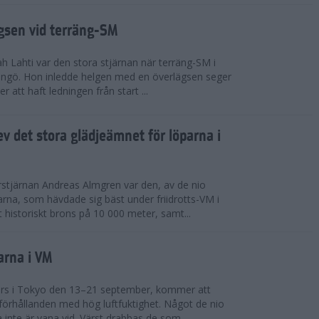
ägsen vid terräng-SM
h Lahti var den stora stjärnan när terräng-SM i
ingö. Hon inledde helgen med en överlägsen seger
 att haft ledningen från start ...
v det stora glädjeämnet för löparna i
stjärnan Andreas Almgren var den, av de nio
rna, som hävdade sig bäst under friidrotts-VM i
 historiskt brons på 10 000 meter, samt...
arna i VM
örs i Tokyo den 13–21 september, kommer att
förhållanden med hög luftfuktighet. Något de nio
inte är vana vid. Värst drabbas de som...