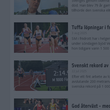
Sveriges genom tiderna 
död. Han blev 79 år gam
tillhörde den svenska eli
Tuffa löpningar i f
3 aug 2025
SM i friidrott har i helg
under söndagen bjöd Ver
hon tidigare vann 1 500 
Svenskt rekord av
22 jul 2025
Efter ett fint arbete av
avslutande 200 metrarna
svenska rekord på 1 000
God återväxt - med