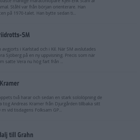
bäste manlige maratonlöpare Kjell-Erik Ståhl är
mal. Ståhl var från början orienterare. Han
ten på 1970-talet. Han bytte sedan ti...
riidrotts-SM
en avgjorts i Karlstad och i Kil. När SM avslutades
a Sjöberg på en ny uppvisning. Precis som när
m satte Vera nu hög fart från ...
 Kramer
 loppets två harar och sedan en stark sololöpning de
 tog Andreas Kramer från Djurgården tillbaka sitt
 m vid tisdagens Folksam GP...
alj till Grahn