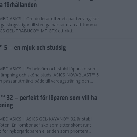
ta förhållanden
 ASICS | Om du letar efter ett par terrängskor
niga skogsstigar till steniga backar utan att tumma
ICS GEL-TRABUCO™ MT GTX ett rikti...
 5 – en mjuk och studsig
D ASICS | En bekväm och stabil löparsko som
 dämpning och sköna studs. ASICS NOVABLAST™ 5
passar utmärkt både till vardagsträning och ...
 32 – perfekt för löparen som vill ha
pning
ED ASICS | ASICS GEL-KAYANO™ 32 är stabil
foten. En ”ombonad” sko som sitter skönt runt
 för nybörjarlöparen eller den som prioritera...