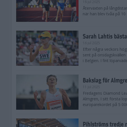
18 jul 2025
Återväxten på långdista
när han blev tvåa på 10
Sarah Lahtis bäst
16 jul 2025
Efter några veckors hög
sent på onsdagskvällen 5
i Belgien. I fint löparvä
Bakslag för Almgr
11 jul 2025
Fredagens Diamond Leag
Almgren, I sitt första l
europarekordet på 5 000
Pihlströms tredje 