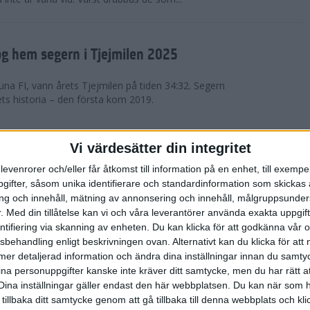
g hem segern i Tjejmilen 2025
na FI, vann årets Tjejmilen på tiden 34:32. Segern
ets historia – den första kom 2019.
en på 12 år i rekordstort adidas
Vi värdesätter din integritet
raton
levenrorer och/eller får åtkomst till information på en enhet, till exempe
ifter, såsom unika identifierare och standardinformation som skickas 
stort adidas Stockholm Halvmaraton avgjordes i
g och innehåll, mätning av annonsering och innehåll, målgruppsunde
äder. 18 grader, mulet och väldigt lite vind. Totalt
.
Med din tillåtelse kan vi och våra leverantörer använda exakta uppgif
a, varav 15,807 kom till sta...
entifiering via skanning av enheten. Du kan klicka för att godkänna vår
sbehandling enligt beskrivningen ovan. Alternativt kan du klicka för att
ll mer detaljerad information och ändra dina inställningar innan du samty
är Sverige vann Finnkampen
ina personuppgifter kanske inte kräver ditt samtycke, men du har rätt 
Dina inställningar gäller endast den här webbplatsen. Du kan när som h
av Finnkampen, världens äldsta och största
 tillbaka ditt samtycke genom att gå tillbaka till denna webbplats och k