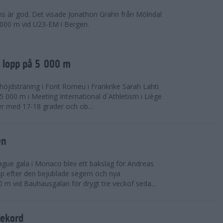
ns är god. Det visade Jonathon Grahn från Mölndal
 000 m vid U23-EM i Bergen.
a lopp på 5 000 m
höjdsträning i Font Romeu i Frankrike Sarah Lahti
 000 m i Meeting International d´Athletism i Liège
der med 17-18 grader och ob...
en
ue gala i Monaco blev ett bakslag för Andreas
opp efter den bejublade segern och nya
 m vid Bauhausgalan för drygt tre veckof seda...
rekord