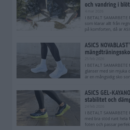
och vandring i blö
4 mar 2026
I BETALT SAMARBETE MED
som klarar allt från reg
på komforten, då är AS
ASICS NOVABLAST™
mängdträningssko
25 feb 2026
I BETALT SAMARBETE ME
glänser med sin mjuka
är en mångsidig sko som 
ASICS GEL-KAYANO™
stabilitet och däm
24 feb 2026
I BETALT SAMARBETE M
med bra stöd runt hela 
foten och passar perfekt