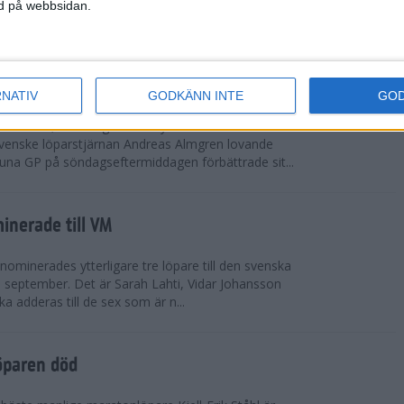
vgjordes inför fullsatta läktare på Stockholms
ned på webbsidan.
 seger i både dam- och herrkampen, delvi...
r Almgren testade VM-formen
RNATIV
GODKÄNN INTE
GO
drotts-VM, som avgörs i Tokyo den 13-21
venske löparstjärnan Andreas Almgren lovande
tuna GP på söndagseftermiddagen förbättrade sit...
inerade till VM
ominerades ytterligare tre löpare till den svenska
i september. Det är Sarah Lahti, Vidar Johansson
 adderas till de sex som är n...
öparen död