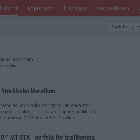
heterna
Löpningen
Träningen
Inspirationen
 adidas Stockholm
parna live –
as Stockholm Marathon
vandlas Stockholm återigen till en enda stor
lometer asfalt fylls av maratonlöpare, publik och
 Marathon 2026 startar från Stockho...
™ MT GTX– perfekt för traillöpning