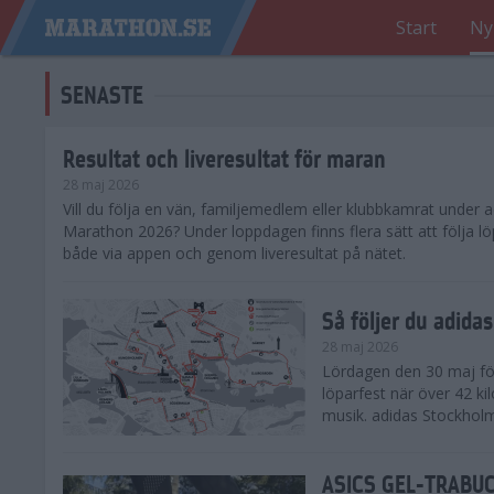
Start
Ny
SENASTE
Resultat och liveresultat för maran
28 maj 2026
​Vill du följa en vän, familjemedlem eller klubbkamrat under
Marathon 2026? Under loppdagen finns flera sätt att följa lö
både via appen och genom liveresultat på nätet.
Så följer du adid
28 maj 2026
Lördagen den 30 maj för
löparfest när över 42 ki
musik. adidas Stockholm
ASICS GEL-TRABUCO