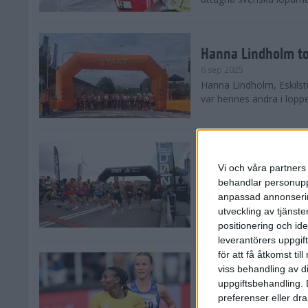
Hanna Lindholm to
6 sep 2025
Hanna Lindholm, Eskilstu
var hennes andra i lopp
Snabbaste segertid
Stockholm Halvma
Vi och våra partners 
30 aug 2025
behandlar personuppg
Ett slutsålt och rekord
anpassad annonserin
nästintill perfekt löparv
utveckling av tjänster
var 19,866 löpare anmäld
positionering och id
leverantörers uppgift
för att få åtkomst ti
Löparna viktiga n
viss behandling av d
26 aug 2025
uppgiftsbehandling. 
Den hundrade upplagan 
preferenser eller dra