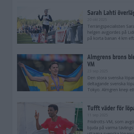
Sarah Lahti överl
20 okt 2025
Terrängspecialisten Sara
helgen avgjordes på Lid
på korta banan 4 km efter
Almgrens brons ble
VM
23 sep 2025
Den stora svenska löpar
deltagande svenska löpa
Tokyo. Almgren knep ett
Tufft väder för löp
11 sep 2025
Friidrotts-VM, som avg
bjuda på varma tävlings
uttagna svenska löparna 