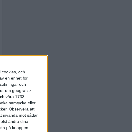
l cookies, och
av en enhet for
rsokningar och
ter om geografisk
 och våra 1733
 neka samtycke eller
cker.
Observera att
att invända mot sådan
elst ändra dina
licka på knappen