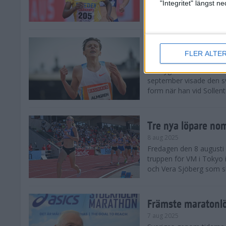
landskamp i friidrott, a
"Integritet" längst 
Stadion. Det blev svensk
Svenskt rekord nä
FLER ALTE
10 aug 2025
En dryg månad före frii
september visade den s
form när han vid Sollen
Tre nya löpare nom
8 aug 2025
Fredagen den 8 augusti n
truppen för VM i Tokyo 
och Vera Sjöberg som ska
Främste maratonl
7 aug 2025