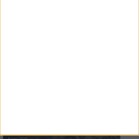
16 jul 2025
Bakslag för Almgren
11 jul 2025
Pihlströms tredje rekord
3 jul 2025
nästa ›
INTRESSANTA LOPP
Höstrusket • 8 november
8 nov 2025