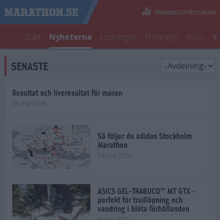
TRÄNINGSPROGRAM
Start
Nyheterna
Löpningen
Träningen
Inspirati
SENASTE
Resultat och liveresultat för maran
28 maj 2026
Så följer du adidas Stockholm
Marathon
28 maj 2026
ASICS GEL-TRABUCO™ MT GTX–
perfekt för traillöpning och
vandring i blöta förhållanden
4 mar 2026