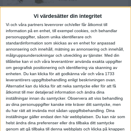
Vi värdesätter din integritet
ASICS NOVABLAST™ 5 – en mjuk
Vi och våra partners levenrorer och/eller får åtkomst till
och studsig mängdträningssko
information på en enhet, till exempel cookies, och behandlar
25 feb 2026
personuppgifter, såsom unika identifierare och
standardinformation som skickas av en enhet for anpassad
annonsering och innehåll, mätning av annonsering och innehåll,
ASICS GEL-KAYANO™ 32 – perfekt
målgruppsundersokningar och utveckling av tjänster.
Med din
för löparen som vill ha stabilitet
tillåtelse kan vi och våra leverantörer använda exakta uppgifter
och dämpning
om geografisk positionering och identifiering via skanning av
24 feb 2026
enheten. Du kan klicka för att godkänna vår och våra 1733
leverantörers uppgiftsbehandling enligt beskrivningen ovan.
Alternativt kan du klicka för att neka samtycke eller för att få
Sarah Lahti överlägsen vid
åtkomst till mer detaljerad information och ändra dina
terräng-SM
inställningar innan du samtycker.
Observera att viss behandling
20 okt 2025
av dina personuppgifter kanske inte kräver ditt samtycke, men
du har rätt att invända mot sådan uppgiftsbehandling. Dina
inställningar gäller endast den här webbplatsen. Du kan när som
helst ändra dina preferenser eller dra tillbaka ditt samtycke
Almgrens brons blev det stora
genom att gå tillbaka till denna webbplats och klicka på knappen