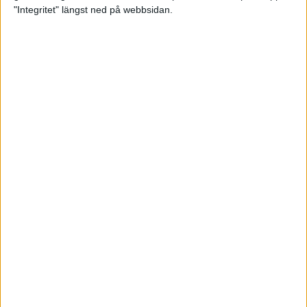
glädjeämnet för löparna i VM
"Integritet" längst ned på webbsidan.
23 sep 2025
Tufft väder för löparna i VM
11 sep 2025
Hanna Lindholm tog hem segern i
Tjejmilen 2025
6 sep 2025
Snabbaste segertiden på 12 år i
rekordstort adidas Stockholm
Halvmaraton
30 aug 2025