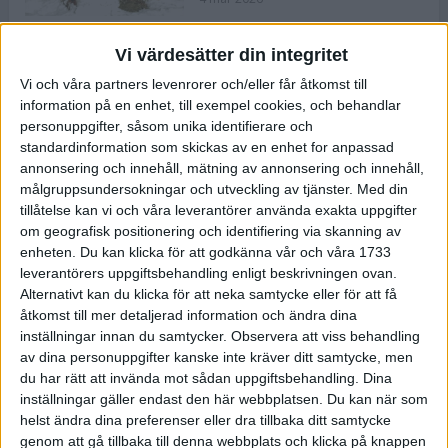
Vi värdesätter din integritet
ASICS NOVABLAST™ 5 – en mjuk
Vi och våra partners levenrorer och/eller får åtkomst till
och studsig mängdträningssko
information på en enhet, till exempel cookies, och behandlar
25 feb 2026
personuppgifter, såsom unika identifierare och
standardinformation som skickas av en enhet for anpassad
annonsering och innehåll, mätning av annonsering och innehåll,
ASICS GEL-KAYANO™ 32 – perfekt
målgruppsundersokningar och utveckling av tjänster.
Med din
för löparen som vill ha stabilitet
tillåtelse kan vi och våra leverantörer använda exakta uppgifter
och dämpning
om geografisk positionering och identifiering via skanning av
24 feb 2026
enheten. Du kan klicka för att godkänna vår och våra 1733
leverantörers uppgiftsbehandling enligt beskrivningen ovan.
Alternativt kan du klicka för att neka samtycke eller för att få
Sarah Lahti överlägsen vid
åtkomst till mer detaljerad information och ändra dina
terräng-SM
inställningar innan du samtycker.
Observera att viss behandling
20 okt 2025
av dina personuppgifter kanske inte kräver ditt samtycke, men
du har rätt att invända mot sådan uppgiftsbehandling. Dina
inställningar gäller endast den här webbplatsen. Du kan när som
helst ändra dina preferenser eller dra tillbaka ditt samtycke
Almgrens brons blev det stora
genom att gå tillbaka till denna webbplats och klicka på knappen