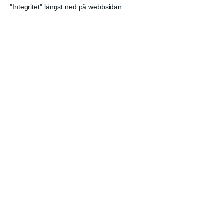
glädjeämnet för löparna i VM
"Integritet" längst ned på webbsidan.
23 sep 2025
Tufft väder för löparna i VM
11 sep 2025
Hanna Lindholm tog hem segern i
Tjejmilen 2025
6 sep 2025
Snabbaste segertiden på 12 år i
rekordstort adidas Stockholm
Halvmaraton
30 aug 2025