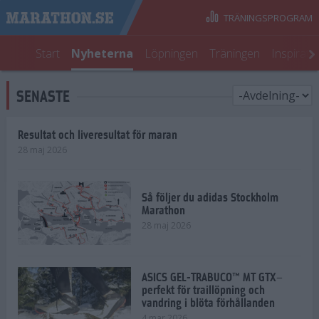
TRÄNINGSPROGRAM
Start
Nyheterna
Löpningen
Träningen
Inspirati
SENASTE
Resultat och liveresultat för maran
28 maj 2026
Så följer du adidas Stockholm
Marathon
28 maj 2026
ASICS GEL-TRABUCO™ MT GTX–
perfekt för traillöpning och
vandring i blöta förhållanden
4 mar 2026