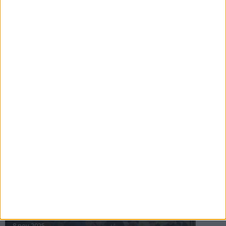
16 jul 2025
Bakslag för Almgren
11 jul 2025
Pihlströms tredje rekord
3 jul 2025
nästa ›
INTRESSANTA LOPP
Höstrusket • 8 november
8 nov 2025