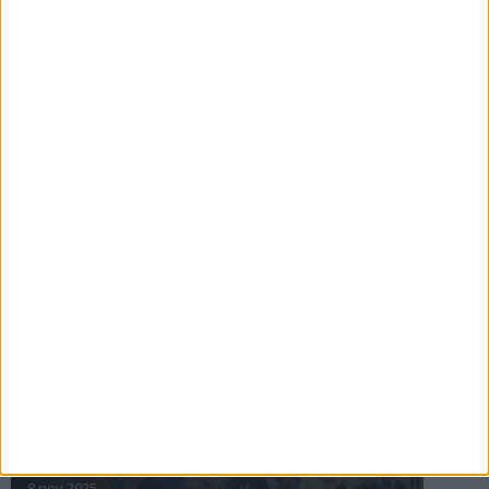
16 jul 2025
Bakslag för Almgren
11 jul 2025
Pihlströms tredje rekord
3 jul 2025
nästa ›
INTRESSANTA LOPP
Höstrusket • 8 november
8 nov 2025