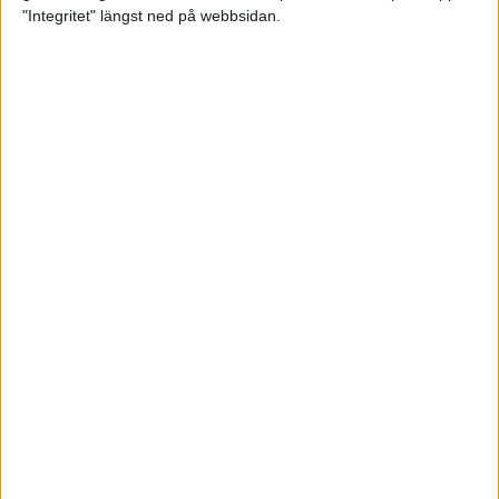
glädjeämnet för löparna i VM
"Integritet" längst ned på webbsidan.
23 sep 2025
Tufft väder för löparna i VM
11 sep 2025
Hanna Lindholm tog hem segern i
Tjejmilen 2025
6 sep 2025
Snabbaste segertiden på 12 år i
rekordstort adidas Stockholm
Halvmaraton
30 aug 2025