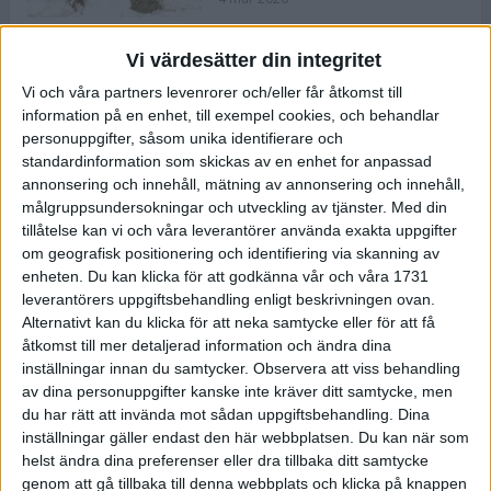
Vi värdesätter din integritet
ASICS NOVABLAST™ 5 – en mjuk
Vi och våra partners levenrorer och/eller får åtkomst till
och studsig mängdträningssko
information på en enhet, till exempel cookies, och behandlar
25 feb 2026
personuppgifter, såsom unika identifierare och
standardinformation som skickas av en enhet for anpassad
annonsering och innehåll, mätning av annonsering och innehåll,
ASICS GEL-KAYANO™ 32 – perfekt
målgruppsundersokningar och utveckling av tjänster.
Med din
för löparen som vill ha stabilitet
tillåtelse kan vi och våra leverantörer använda exakta uppgifter
och dämpning
om geografisk positionering och identifiering via skanning av
24 feb 2026
enheten. Du kan klicka för att godkänna vår och våra 1731
leverantörers uppgiftsbehandling enligt beskrivningen ovan.
Alternativt kan du klicka för att neka samtycke eller för att få
Sarah Lahti överlägsen vid
åtkomst till mer detaljerad information och ändra dina
terräng-SM
inställningar innan du samtycker.
Observera att viss behandling
20 okt 2025
av dina personuppgifter kanske inte kräver ditt samtycke, men
du har rätt att invända mot sådan uppgiftsbehandling. Dina
inställningar gäller endast den här webbplatsen. Du kan när som
helst ändra dina preferenser eller dra tillbaka ditt samtycke
Almgrens brons blev det stora
genom att gå tillbaka till denna webbplats och klicka på knappen