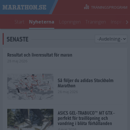
TRÄNINGSPROGRAM
Start
Nyheterna
Löpningen
Träningen
Inspirati
SENASTE
Resultat och liveresultat för maran
28 maj 2026
Så följer du adidas Stockholm
Marathon
28 maj 2026
ASICS GEL-TRABUCO™ MT GTX–
perfekt för traillöpning och
vandring i blöta förhållanden
4 mar 2026