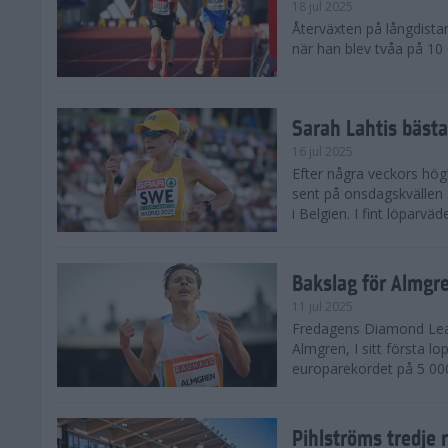
18 jul 2025
Återväxten på långdista
när han blev tvåa på 10
Sarah Lahtis bäst
16 jul 2025
Efter några veckors hög
sent på onsdagskvällen 5
i Belgien. I fint löparvä
Bakslag för Almgr
11 jul 2025
Fredagens Diamond Leag
Almgren, I sitt första l
europarekordet på 5 000
Pihlströms tredje 