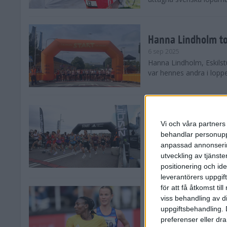
Hanna Lindholm to
6 sep 2025
Hanna Lindholm, Eskilstu
var hennes andra i lopp
Snabbaste segertid
Stockholm Halvma
Vi och våra partners 
30 aug 2025
behandlar personuppg
Ett slutsålt och rekord
anpassad annonserin
nästintill perfekt löparv
utveckling av tjänster
var 19,866 löpare anmäld
positionering och id
leverantörers uppgift
för att få åtkomst ti
Löparna viktiga n
viss behandling av d
26 aug 2025
uppgiftsbehandling. 
Den hundrade upplagan 
preferenser eller dra