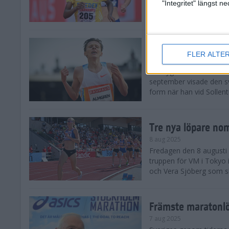
landskamp i friidrott, a
"Integritet" längst 
Stadion. Det blev svensk
Svenskt rekord nä
FLER ALTE
10 aug 2025
En dryg månad före frii
september visade den s
form när han vid Sollen
Tre nya löpare nom
8 aug 2025
Fredagen den 8 augusti n
truppen för VM i Tokyo 
och Vera Sjöberg som ska
Främste maratonl
7 aug 2025