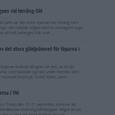
ägsen vid terräng-SM
h Lahti var den stora stjärnan när terräng-SM i
ingö. Hon inledde helgen med en överlägsen seger
 att haft ledningen från start ...
v det stora glädjeämnet för löparna i
stjärnan Andreas Almgren var den, av de nio
rna, som hävdade sig bäst under friidrotts-VM i
 historiskt brons på 10 000 meter, samt...
arna i VM
örs i Tokyo den 13–21 september, kommer att
förhållanden med hög luftfuktighet. Något de nio
inte är vana vid. Värst drabbas de som...