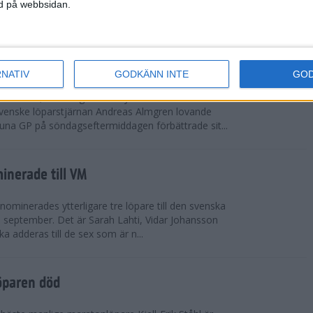
vgjordes inför fullsatta läktare på Stockholms
ned på webbsidan.
 seger i både dam- och herrkampen, delvi...
r Almgren testade VM-formen
RNATIV
GODKÄNN INTE
GO
drotts-VM, som avgörs i Tokyo den 13-21
venske löparstjärnan Andreas Almgren lovande
tuna GP på söndagseftermiddagen förbättrade sit...
inerade till VM
ominerades ytterligare tre löpare till den svenska
i september. Det är Sarah Lahti, Vidar Johansson
 adderas till de sex som är n...
öparen död