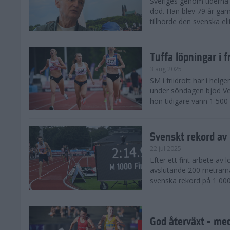
Sveriges genom tiderna 
död. Han blev 79 år gam
tillhörde den svenska eli
Tuffa löpningar i f
3 aug 2025
SM i friidrott har i helg
under söndagen bjöd Ver
hon tidigare vann 1 500 
Svenskt rekord av
22 jul 2025
Efter ett fint arbete av
avslutande 200 metrarna
svenska rekord på 1 000
God återväxt - med