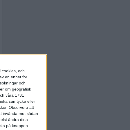
l cookies, och
av en enhet for
rsokningar och
ter om geografisk
 och våra 1731
 neka samtycke eller
cker.
Observera att
att invända mot sådan
elst ändra dina
licka på knappen