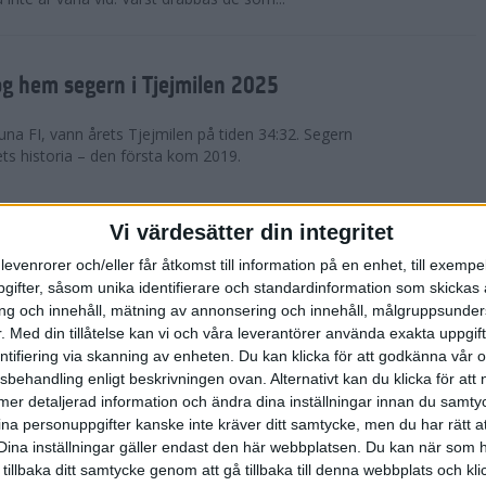
g hem segern i Tjejmilen 2025
na FI, vann årets Tjejmilen på tiden 34:32. Segern
ets historia – den första kom 2019.
en på 12 år i rekordstort adidas
Vi värdesätter din integritet
raton
levenrorer och/eller får åtkomst till information på en enhet, till exempe
ifter, såsom unika identifierare och standardinformation som skickas 
stort adidas Stockholm Halvmaraton avgjordes i
g och innehåll, mätning av annonsering och innehåll, målgruppsunde
äder. 18 grader, mulet och väldigt lite vind. Totalt
.
Med din tillåtelse kan vi och våra leverantörer använda exakta uppgif
a, varav 15,807 kom till sta...
entifiering via skanning av enheten. Du kan klicka för att godkänna vår
sbehandling enligt beskrivningen ovan. Alternativt kan du klicka för att
ll mer detaljerad information och ändra dina inställningar innan du samty
är Sverige vann Finnkampen
ina personuppgifter kanske inte kräver ditt samtycke, men du har rätt 
Dina inställningar gäller endast den här webbplatsen. Du kan när som h
av Finnkampen, världens äldsta och största
 tillbaka ditt samtycke genom att gå tillbaka till denna webbplats och k