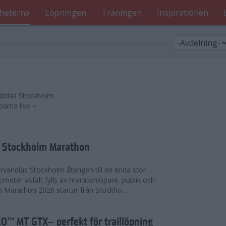
heterna
Löpningen
Träningen
Inspirationen
 adidas Stockholm
parna live –
as Stockholm Marathon
vandlas Stockholm återigen till en enda stor
lometer asfalt fylls av maratonlöpare, publik och
 Marathon 2026 startar från Stockho...
™ MT GTX– perfekt för traillöpning