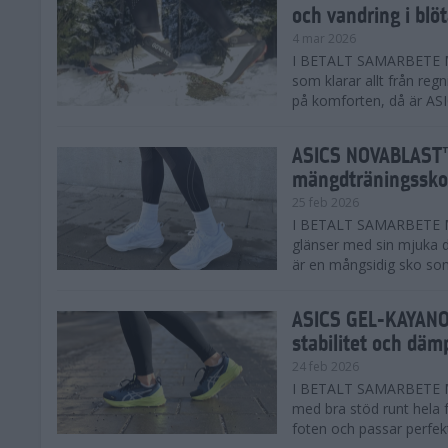
och vandring i blö
4 mar 2026
I BETALT SAMARBETE MED
som klarar allt från reg
på komforten, då är AS
ASICS NOVABLAST™
mängdträningssko
25 feb 2026
I BETALT SAMARBETE ME
glänser med sin mjuka
är en mångsidig sko som 
ASICS GEL-KAYANO™
stabilitet och däm
24 feb 2026
I BETALT SAMARBETE M
med bra stöd runt hela 
foten och passar perfekt