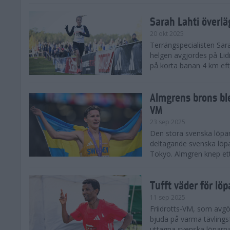
Sarah Lahti överl
20 okt 2025
Terrängspecialisten Sara
helgen avgjordes på Lid
på korta banan 4 km efter
Almgrens brons ble
VM
23 sep 2025
Den stora svenska löpar
deltagande svenska löpa
Tokyo. Almgren knep ett
Tufft väder för löp
11 sep 2025
Friidrotts-VM, som avg
bjuda på varma tävlings
uttagna svenska löparna 