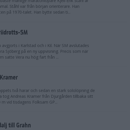
bäste manlige maratonlöpare Kjell-Erik Ståhl är
mal. Ståhl var från början orienterare. Han
ten på 1970-talet. Han bytte sedan ti...
riidrotts-SM
en avgjorts i Karlstad och i Kil. När SM avslutades
a Sjöberg på en ny uppvisning. Precis som när
m satte Vera nu hög fart från ...
 Kramer
 loppets två harar och sedan en stark sololöpning de
 tog Andreas Kramer från Djurgården tillbaka sitt
 m vid tisdagens Folksam GP...
alj till Grahn