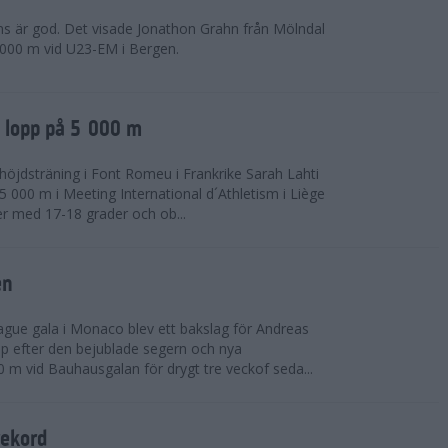
ns är god. Det visade Jonathon Grahn från Mölndal
 000 m vid U23-EM i Bergen.
a lopp på 5 000 m
höjdsträning i Font Romeu i Frankrike Sarah Lahti
 000 m i Meeting International d´Athletism i Liège
der med 17-18 grader och ob...
en
ue gala i Monaco blev ett bakslag för Andreas
opp efter den bejublade segern och nya
 m vid Bauhausgalan för drygt tre veckof seda...
rekord