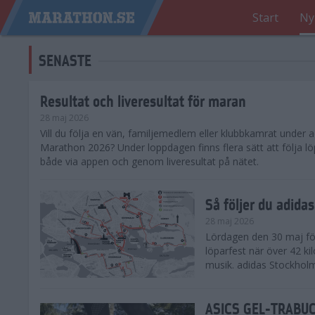
Start
Ny
SENASTE
Resultat och liveresultat för maran
28 maj 2026
​Vill du följa en vän, familjemedlem eller klubbkamrat under
Marathon 2026? Under loppdagen finns flera sätt att följa lö
både via appen och genom liveresultat på nätet.
Så följer du adid
28 maj 2026
Lördagen den 30 maj för
löparfest när över 42 ki
musik. adidas Stockholm
ASICS GEL-TRABUCO