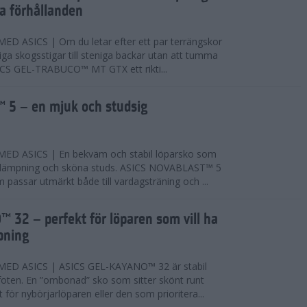
ta förhållanden
 ASICS | Om du letar efter ett par terrängskor
niga skogsstigar till steniga backar utan att tumma
ICS GEL-TRABUCO™ MT GTX ett rikti...
 5 – en mjuk och studsig
D ASICS | En bekväm och stabil löparsko som
 dämpning och sköna studs. ASICS NOVABLAST™ 5
passar utmärkt både till vardagsträning och ...
 32 – perfekt för löparen som vill ha
pning
ED ASICS | ASICS GEL-KAYANO™ 32 är stabil
foten. En ”ombonad” sko som sitter skönt runt
 för nybörjarlöparen eller den som prioritera...