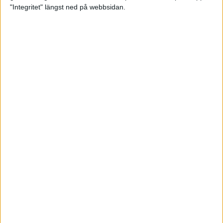
glädjeämnet för löparna i VM
"Integritet" längst ned på webbsidan.
23 sep 2025
Tufft väder för löparna i VM
11 sep 2025
Hanna Lindholm tog hem segern i
Tjejmilen 2025
6 sep 2025
Snabbaste segertiden på 12 år i
rekordstort adidas Stockholm
Halvmaraton
30 aug 2025