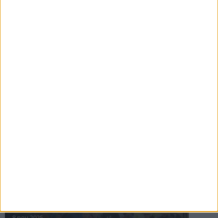
16 jul 2025
Bakslag för Almgren
11 jul 2025
Pihlströms tredje rekord
3 jul 2025
nästa ›
INTRESSANTA LOPP
Höstrusket • 8 november
8 nov 2025