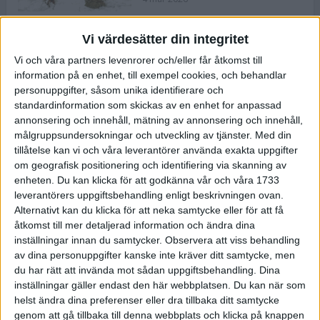
Vi värdesätter din integritet
ASICS NOVABLAST™ 5 – en mjuk
Vi och våra partners levenrorer och/eller får åtkomst till
och studsig mängdträningssko
information på en enhet, till exempel cookies, och behandlar
25 feb 2026
personuppgifter, såsom unika identifierare och
standardinformation som skickas av en enhet for anpassad
annonsering och innehåll, mätning av annonsering och innehåll,
ASICS GEL-KAYANO™ 32 – perfekt
målgruppsundersokningar och utveckling av tjänster.
Med din
för löparen som vill ha stabilitet
tillåtelse kan vi och våra leverantörer använda exakta uppgifter
och dämpning
om geografisk positionering och identifiering via skanning av
24 feb 2026
enheten. Du kan klicka för att godkänna vår och våra 1733
leverantörers uppgiftsbehandling enligt beskrivningen ovan.
Alternativt kan du klicka för att neka samtycke eller för att få
Sarah Lahti överlägsen vid
åtkomst till mer detaljerad information och ändra dina
terräng-SM
inställningar innan du samtycker.
Observera att viss behandling
20 okt 2025
av dina personuppgifter kanske inte kräver ditt samtycke, men
du har rätt att invända mot sådan uppgiftsbehandling. Dina
inställningar gäller endast den här webbplatsen. Du kan när som
helst ändra dina preferenser eller dra tillbaka ditt samtycke
Almgrens brons blev det stora
genom att gå tillbaka till denna webbplats och klicka på knappen