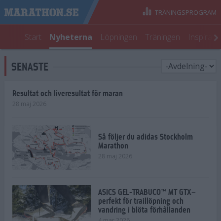
TRÄNINGSPROGRAM
Start
Nyheterna
Löpningen
Träningen
Inspirati
SENASTE
Resultat och liveresultat för maran
28 maj 2026
Så följer du adidas Stockholm
Marathon
28 maj 2026
ASICS GEL-TRABUCO™ MT GTX–
perfekt för traillöpning och
vandring i blöta förhållanden
4 mar 2026