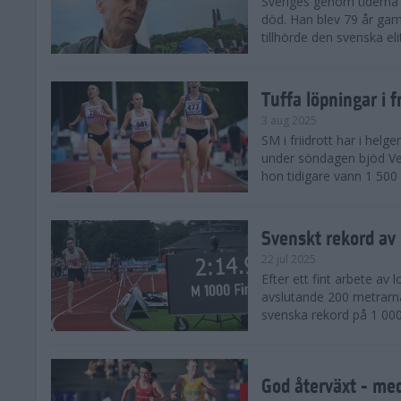
Sveriges genom tiderna 
död. Han blev 79 år gam
tillhörde den svenska eli
Tuffa löpningar i f
3 aug 2025
SM i friidrott har i helg
under söndagen bjöd Ver
hon tidigare vann 1 500 
Svenskt rekord av
22 jul 2025
Efter ett fint arbete av
avslutande 200 metrarna
svenska rekord på 1 000
God återväxt - med