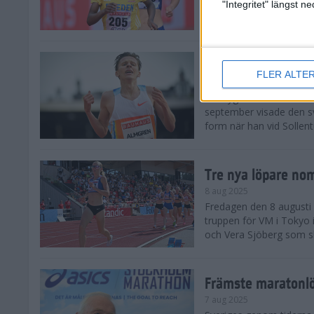
landskamp i friidrott, a
"Integritet" längst 
Stadion. Det blev svensk
Svenskt rekord nä
FLER ALTE
10 aug 2025
En dryg månad före frii
september visade den s
form när han vid Sollen
Tre nya löpare nom
8 aug 2025
Fredagen den 8 augusti n
truppen för VM i Tokyo 
och Vera Sjöberg som ska
Främste maratonl
7 aug 2025