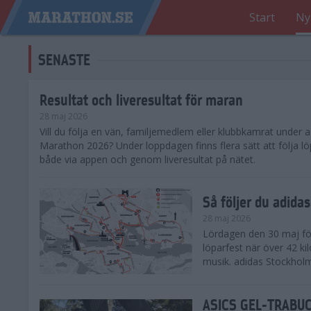
Start
Ny
SENASTE
Resultat och liveresultat för maran
28 maj 2026
​Vill du följa en vän, familjemedlem eller klubbkamrat under
Marathon 2026? Under loppdagen finns flera sätt att följa lö
både via appen och genom liveresultat på nätet.
Så följer du adid
28 maj 2026
Lördagen den 30 maj för
löparfest när över 42 ki
musik. adidas Stockholm
ASICS GEL-TRABUCO