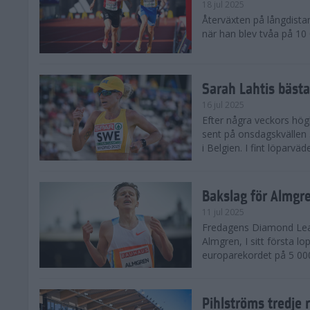
18 jul 2025
Återväxten på långdista
när han blev tvåa på 10
Sarah Lahtis bäst
16 jul 2025
Efter några veckors hög
sent på onsdagskvällen 5
i Belgien. I fint löparvä
Bakslag för Almgr
11 jul 2025
Fredagens Diamond Leag
Almgren, I sitt första l
europarekordet på 5 000
Pihlströms tredje 