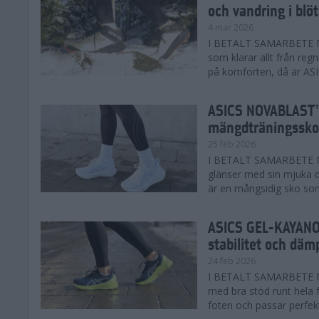
och vandring i blö
4 mar 2026
I BETALT SAMARBETE MED
som klarar allt från reg
på komforten, då är AS
ASICS NOVABLAST™
mängdträningssko
25 feb 2026
I BETALT SAMARBETE ME
glänser med sin mjuka
är en mångsidig sko som 
ASICS GEL-KAYANO™
stabilitet och däm
24 feb 2026
I BETALT SAMARBETE M
med bra stöd runt hela 
foten och passar perfekt