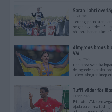
Sarah Lahti överl
20 okt 2025
Terrängspecialisten Sara
helgen avgjordes på Lid
på korta banan 4 km efter
Almgrens brons ble
VM
23 sep 2025
Den stora svenska löpar
deltagande svenska löpa
Tokyo. Almgren knep ett
Tufft väder för löp
11 sep 2025
Friidrotts-VM, som avg
bjuda på varma tävlings
uttagna svenska löparna 