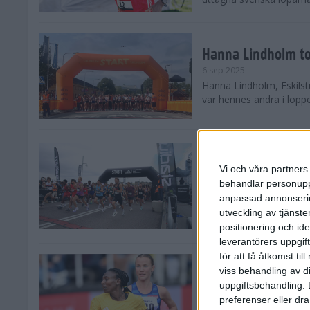
Hanna Lindholm to
6 sep 2025
Hanna Lindholm, Eskilstu
var hennes andra i lopp
Snabbaste segertid
Stockholm Halvma
Vi och våra partners 
30 aug 2025
behandlar personuppg
Ett slutsålt och rekord
anpassad annonserin
nästintill perfekt löparv
utveckling av tjänster
var 19,866 löpare anmäld
positionering och id
leverantörers uppgift
för att få åtkomst ti
Löparna viktiga n
viss behandling av d
26 aug 2025
uppgiftsbehandling. 
Den hundrade upplagan 
preferenser eller dra