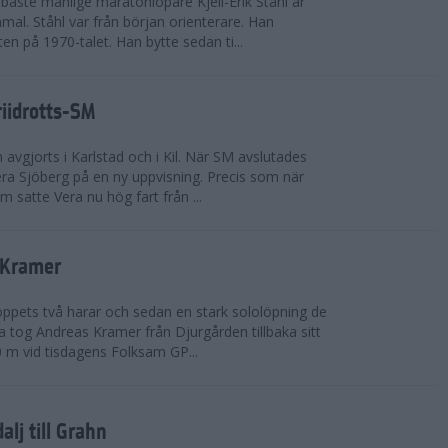
bäste manlige maratonlöpare Kjell-Erik Ståhl är
mal. Ståhl var från början orienterare. Han
ten på 1970-talet. Han bytte sedan ti...
riidrotts-SM
en avgjorts i Karlstad och i Kil. När SM avslutades
a Sjöberg på en ny uppvisning. Precis som när
m satte Vera nu hög fart från ...
 Kramer
 loppets två harar och sedan en stark sololöpning de
 tog Andreas Kramer från Djurgården tillbaka sitt
 m vid tisdagens Folksam GP...
alj till Grahn