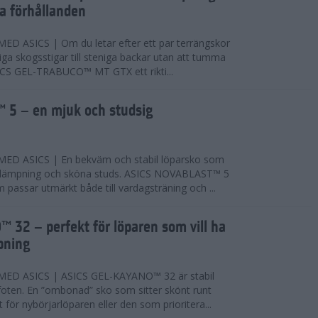
ta förhållanden
 ASICS | Om du letar efter ett par terrängskor
niga skogsstigar till steniga backar utan att tumma
ICS GEL-TRABUCO™ MT GTX ett rikti...
 5 – en mjuk och studsig
D ASICS | En bekväm och stabil löparsko som
 dämpning och sköna studs. ASICS NOVABLAST™ 5
passar utmärkt både till vardagsträning och ...
 32 – perfekt för löparen som vill ha
pning
ED ASICS | ASICS GEL-KAYANO™ 32 är stabil
foten. En ”ombonad” sko som sitter skönt runt
 för nybörjarlöparen eller den som prioritera...