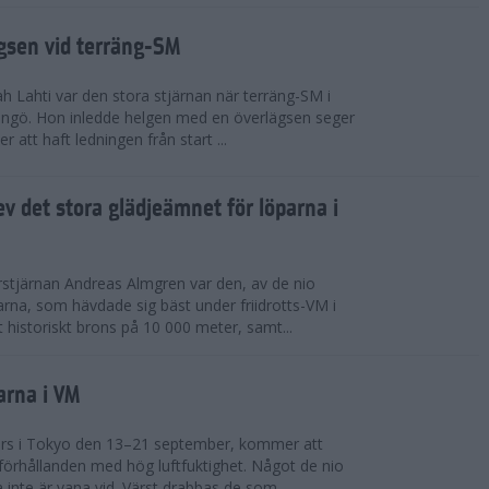
ägsen vid terräng-SM
h Lahti var den stora stjärnan när terräng-SM i
ingö. Hon inledde helgen med en överlägsen seger
 att haft ledningen från start ...
v det stora glädjeämnet för löparna i
stjärnan Andreas Almgren var den, av de nio
rna, som hävdade sig bäst under friidrotts-VM i
 historiskt brons på 10 000 meter, samt...
arna i VM
örs i Tokyo den 13–21 september, kommer att
förhållanden med hög luftfuktighet. Något de nio
inte är vana vid. Värst drabbas de som...