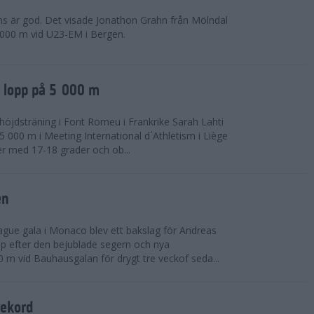
ns är god. Det visade Jonathon Grahn från Mölndal
 000 m vid U23-EM i Bergen.
a lopp på 5 000 m
höjdsträning i Font Romeu i Frankrike Sarah Lahti
 000 m i Meeting International d´Athletism i Liège
der med 17-18 grader och ob...
en
ue gala i Monaco blev ett bakslag för Andreas
opp efter den bejublade segern och nya
 m vid Bauhausgalan för drygt tre veckof seda...
rekord