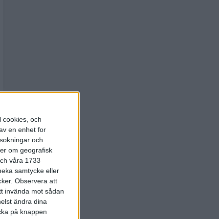
l cookies, och
av en enhet for
rsokningar och
ter om geografisk
 och våra 1733
 neka samtycke eller
cker.
Observera att
att invända mot sådan
elst ändra dina
licka på knappen