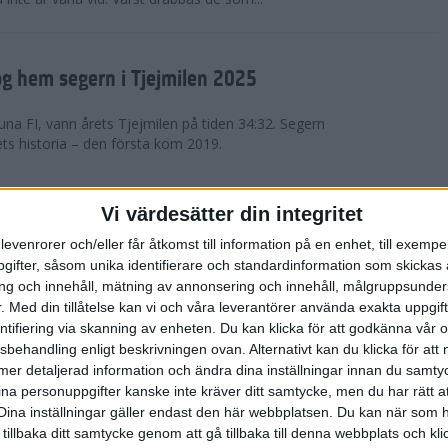
g hem segern i Tjejmilen 2025
na FI, vann årets Tjejmilen på tiden 34:32. Segern
ets historia – den första kom 2019.
en på 12 år i rekordstort adidas
Vi värdesätter din integritet
raton
levenrorer och/eller får åtkomst till information på en enhet, till exempe
ifter, såsom unika identifierare och standardinformation som skickas 
stort adidas Stockholm Halvmaraton avgjordes i
g och innehåll, mätning av annonsering och innehåll, målgruppsunde
äder. 18 grader, mulet och väldigt lite vind. Totalt
.
Med din tillåtelse kan vi och våra leverantörer använda exakta uppgif
a, varav 15,807 kom till sta...
entifiering via skanning av enheten. Du kan klicka för att godkänna vår
sbehandling enligt beskrivningen ovan. Alternativt kan du klicka för att
ll mer detaljerad information och ändra dina inställningar innan du samty
är Sverige vann Finnkampen
ina personuppgifter kanske inte kräver ditt samtycke, men du har rätt 
Dina inställningar gäller endast den här webbplatsen. Du kan när som h
av Finnkampen, världens äldsta och största
 tillbaka ditt samtycke genom att gå tillbaka till denna webbplats och k