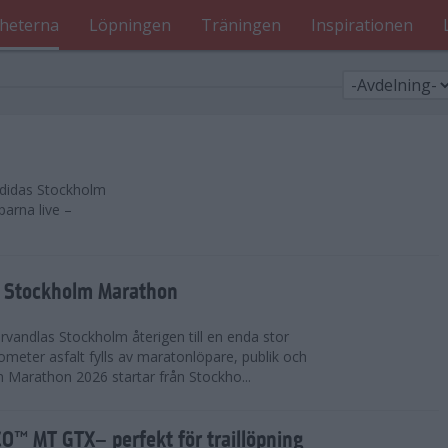
heterna
Löpningen
Träningen
Inspirationen
 adidas Stockholm
parna live –
as Stockholm Marathon
vandlas Stockholm återigen till en enda stor
lometer asfalt fylls av maratonlöpare, publik och
 Marathon 2026 startar från Stockho...
™ MT GTX– perfekt för traillöpning