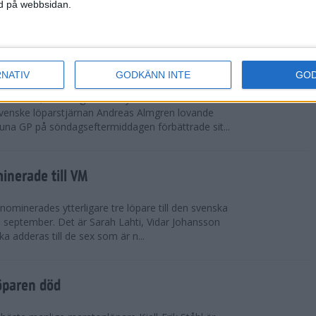
vgjordes inför fullsatta läktare på Stockholms
ned på webbsidan.
 seger i både dam- och herrkampen, delvi...
r Almgren testade VM-formen
RNATIV
GODKÄNN INTE
GO
drotts-VM, som avgörs i Tokyo den 13-21
venske löparstjärnan Andreas Almgren lovande
tuna GP på söndagseftermiddagen förbättrade sit...
inerade till VM
ominerades ytterligare tre löpare till den svenska
i september. Det är Sarah Lahti, Vidar Johansson
 adderas till de sex som är n...
öparen död