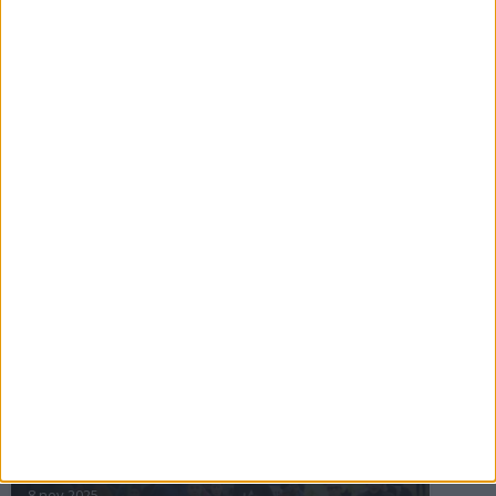
16 jul 2025
Bakslag för Almgren
11 jul 2025
Pihlströms tredje rekord
3 jul 2025
nästa ›
INTRESSANTA LOPP
Höstrusket • 8 november
8 nov 2025