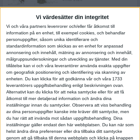
Vi värdesätter din integritet
ASICS NOVABLAST™ 5 – en mjuk
Vi och våra partners levenrorer och/eller får åtkomst till
och studsig mängdträningssko
information på en enhet, till exempel cookies, och behandlar
25 feb 2026
personuppgifter, såsom unika identifierare och
standardinformation som skickas av en enhet for anpassad
annonsering och innehåll, mätning av annonsering och innehåll,
ASICS GEL-KAYANO™ 32 – perfekt
målgruppsundersokningar och utveckling av tjänster.
Med din
för löparen som vill ha stabilitet
tillåtelse kan vi och våra leverantörer använda exakta uppgifter
och dämpning
om geografisk positionering och identifiering via skanning av
24 feb 2026
enheten. Du kan klicka för att godkänna vår och våra 1733
leverantörers uppgiftsbehandling enligt beskrivningen ovan.
Alternativt kan du klicka för att neka samtycke eller för att få
Sarah Lahti överlägsen vid
åtkomst till mer detaljerad information och ändra dina
terräng-SM
inställningar innan du samtycker.
Observera att viss behandling
20 okt 2025
av dina personuppgifter kanske inte kräver ditt samtycke, men
du har rätt att invända mot sådan uppgiftsbehandling. Dina
inställningar gäller endast den här webbplatsen. Du kan när som
helst ändra dina preferenser eller dra tillbaka ditt samtycke
Almgrens brons blev det stora
genom att gå tillbaka till denna webbplats och klicka på knappen