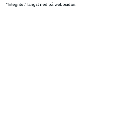
glädjeämnet för löparna i VM
"Integritet" längst ned på webbsidan.
23 sep 2025
Tufft väder för löparna i VM
11 sep 2025
Hanna Lindholm tog hem segern i
Tjejmilen 2025
6 sep 2025
Snabbaste segertiden på 12 år i
rekordstort adidas Stockholm
Halvmaraton
30 aug 2025