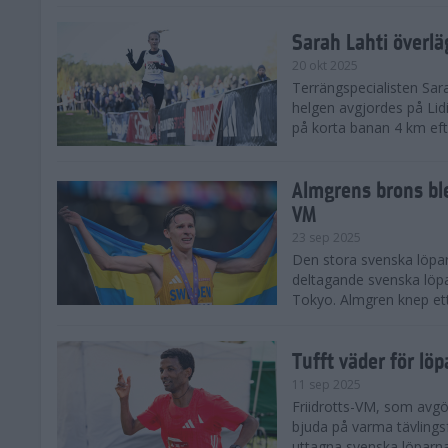
Sarah Lahti överl
20 okt 2025
Terrängspecialisten Sara
helgen avgjordes på Lid
på korta banan 4 km efter
Almgrens brons ble
VM
23 sep 2025
Den stora svenska löpar
deltagande svenska löpa
Tokyo. Almgren knep ett
Tufft väder för löp
11 sep 2025
Friidrotts-VM, som avg
bjuda på varma tävlings
uttagna svenska löparna 