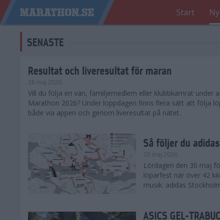
Start
Ny
SENASTE
Resultat och liveresultat för maran
28 maj 2026
​Vill du följa en vän, familjemedlem eller klubbkamrat under
Marathon 2026? Under loppdagen finns flera sätt att följa lö
både via appen och genom liveresultat på nätet.
Så följer du adid
28 maj 2026
Lördagen den 30 maj för
löparfest när över 42 ki
musik. adidas Stockholm
ASICS GEL-TRABUCO