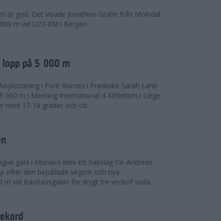
ns är god. Det visade Jonathon Grahn från Mölndal
 000 m vid U23-EM i Bergen.
a lopp på 5 000 m
höjdsträning i Font Romeu i Frankrike Sarah Lahti
 000 m i Meeting International d´Athletism i Liège
der med 17-18 grader och ob...
en
ue gala i Monaco blev ett bakslag för Andreas
opp efter den bejublade segern och nya
 m vid Bauhausgalan för drygt tre veckof seda...
rekord