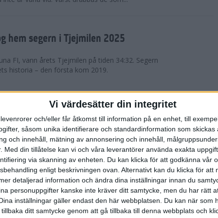
g hem segern i Tjejmilen 2025
na FI, vann årets Tjejmilen på tiden 34:32. Segern
ets historia – den första kom 2019.
en på 12 år i rekordstort adidas
Vi värdesätter din integritet
raton
levenrorer och/eller får åtkomst till information på en enhet, till exempe
ifter, såsom unika identifierare och standardinformation som skickas 
stort adidas Stockholm Halvmaraton avgjordes i
g och innehåll, mätning av annonsering och innehåll, målgruppsunde
äder. 18 grader, mulet och väldigt lite vind. Totalt
.
Med din tillåtelse kan vi och våra leverantörer använda exakta uppgif
a, varav 15,807 kom till sta...
entifiering via skanning av enheten. Du kan klicka för att godkänna vår
sbehandling enligt beskrivningen ovan. Alternativt kan du klicka för att
ll mer detaljerad information och ändra dina inställningar innan du samty
är Sverige vann Finnkampen
ina personuppgifter kanske inte kräver ditt samtycke, men du har rätt 
Dina inställningar gäller endast den här webbplatsen. Du kan när som h
av Finnkampen, världens äldsta och största
 tillbaka ditt samtycke genom att gå tillbaka till denna webbplats och k