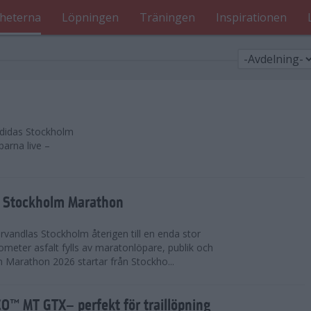
heterna
Löpningen
Träningen
Inspirationen
 adidas Stockholm
parna live –
as Stockholm Marathon
vandlas Stockholm återigen till en enda stor
lometer asfalt fylls av maratonlöpare, publik och
 Marathon 2026 startar från Stockho...
™ MT GTX– perfekt för traillöpning