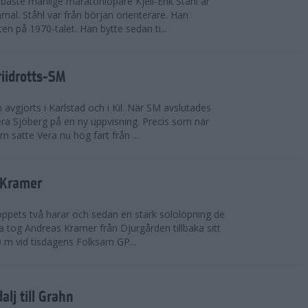
bäste manlige maratonlöpare Kjell-Erik Ståhl är
mal. Ståhl var från början orienterare. Han
ten på 1970-talet. Han bytte sedan ti...
riidrotts-SM
en avgjorts i Karlstad och i Kil. När SM avslutades
a Sjöberg på en ny uppvisning. Precis som när
m satte Vera nu hög fart från ...
 Kramer
 loppets två harar och sedan en stark sololöpning de
 tog Andreas Kramer från Djurgården tillbaka sitt
 m vid tisdagens Folksam GP...
alj till Grahn