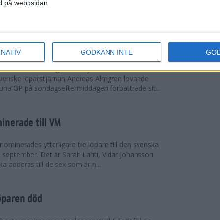
vgjordes inför fullsatta läktare på Stockholms
ned på webbsidan.
 seger i både dam- och herrkampen, delvi...
r Almgren testade VM-formen
RNATIV
GODKÄNN INTE
GO
drotts-VM, som avgörs i Tokyo den 13-21
venske löparstjärnan Andreas Almgren lovande
tuna GP på söndagseftermiddagen förbättrade sit...
inerade till VM
ominerades ytterligare tre löpare till den svenska
i september. Det är Sarah Lahti, Vidar Johansson
 adderas till de sex som är n...
öparen död