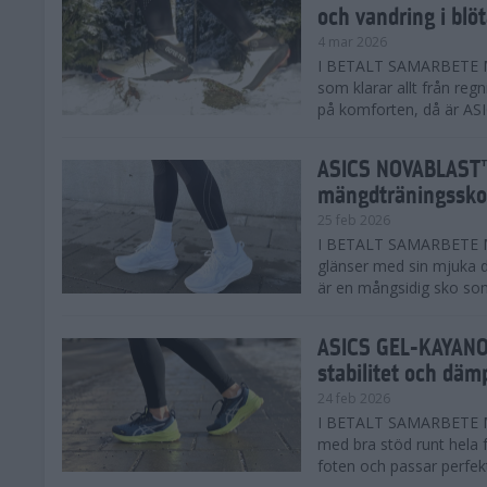
och vandring i blö
4 mar 2026
I BETALT SAMARBETE MED
som klarar allt från reg
på komforten, då är AS
ASICS NOVABLAST™
mängdträningssko
25 feb 2026
I BETALT SAMARBETE ME
glänser med sin mjuka
är en mångsidig sko som 
ASICS GEL-KAYANO™
stabilitet och däm
24 feb 2026
I BETALT SAMARBETE M
med bra stöd runt hela 
foten och passar perfekt