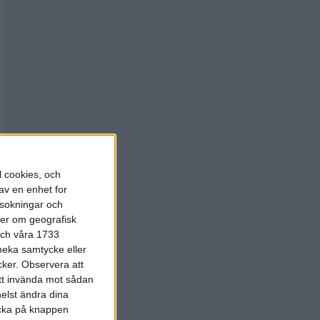
l cookies, och
av en enhet for
rsokningar och
ter om geografisk
 och våra 1733
 neka samtycke eller
cker.
Observera att
att invända mot sådan
elst ändra dina
licka på knappen