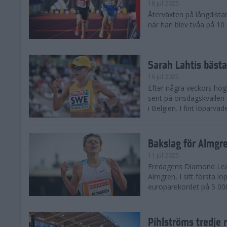
18 jul 2025
Återväxten på långdista
när han blev tvåa på 10
Sarah Lahtis bäst
16 jul 2025
Efter några veckors hög
sent på onsdagskvällen 5
i Belgien. I fint löparvä
Bakslag för Almgr
11 jul 2025
Fredagens Diamond Leag
Almgren, I sitt första l
europarekordet på 5 000
Pihlströms tredje 