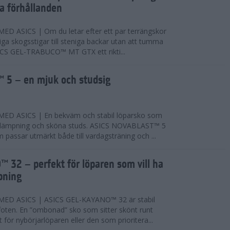
ta förhållanden
 ASICS | Om du letar efter ett par terrängskor
niga skogsstigar till steniga backar utan att tumma
ICS GEL-TRABUCO™ MT GTX ett rikti...
 5 – en mjuk och studsig
D ASICS | En bekväm och stabil löparsko som
 dämpning och sköna studs. ASICS NOVABLAST™ 5
passar utmärkt både till vardagsträning och ...
 32 – perfekt för löparen som vill ha
pning
ED ASICS | ASICS GEL-KAYANO™ 32 är stabil
foten. En ”ombonad” sko som sitter skönt runt
 för nybörjarlöparen eller den som prioritera...