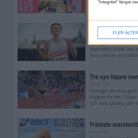
landskamp i friidrott, a
"Integritet" längst 
Stadion. Det blev svensk
Svenskt rekord nä
FLER ALTE
10 aug 2025
En dryg månad före frii
september visade den s
form när han vid Sollen
Tre nya löpare nom
8 aug 2025
Fredagen den 8 augusti n
truppen för VM i Tokyo 
och Vera Sjöberg som ska
Främste maratonl
7 aug 2025