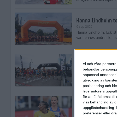
Hanna Lindholm to
6 sep 2025
Hanna Lindholm, Eskilstu
var hennes andra i lopp
Snabbaste segertid
Stockholm Halvma
Vi och våra partners 
30 aug 2025
behandlar personuppg
Ett slutsålt och rekord
anpassad annonserin
nästintill perfekt löparv
utveckling av tjänster
var 19,866 löpare anmäld
positionering och id
leverantörers uppgift
för att få åtkomst ti
Löparna viktiga n
viss behandling av d
26 aug 2025
uppgiftsbehandling. 
Den hundrade upplagan 
preferenser eller dra