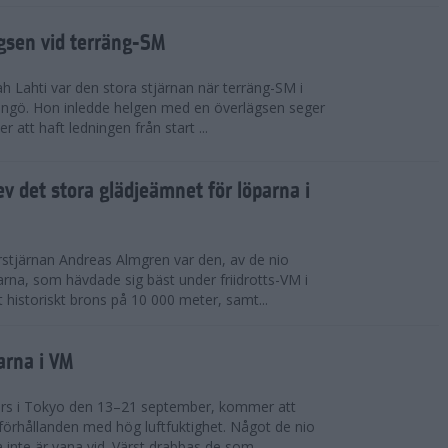
ägsen vid terräng-SM
h Lahti var den stora stjärnan när terräng-SM i
ingö. Hon inledde helgen med en överlägsen seger
 att haft ledningen från start ...
v det stora glädjeämnet för löparna i
stjärnan Andreas Almgren var den, av de nio
rna, som hävdade sig bäst under friidrotts-VM i
 historiskt brons på 10 000 meter, samt...
arna i VM
örs i Tokyo den 13–21 september, kommer att
förhållanden med hög luftfuktighet. Något de nio
inte är vana vid. Värst drabbas de som...