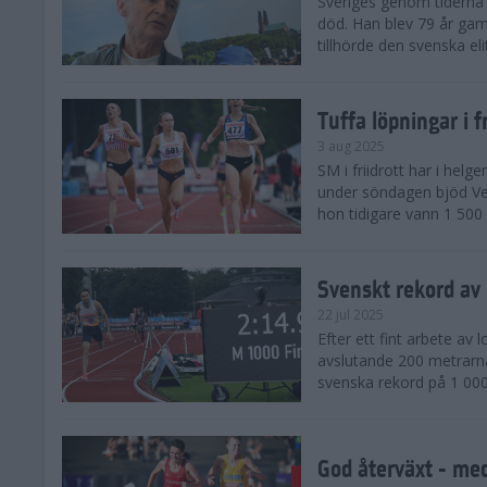
Sveriges genom tiderna 
död. Han blev 79 år gam
tillhörde den svenska eli
Tuffa löpningar i f
3 aug 2025
SM i friidrott har i helg
under söndagen bjöd Ver
hon tidigare vann 1 500 
Svenskt rekord av
22 jul 2025
Efter ett fint arbete av
avslutande 200 metrarna
svenska rekord på 1 000
God återväxt - med