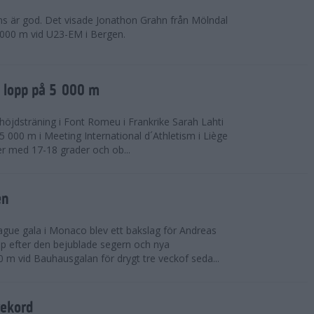
ns är god. Det visade Jonathon Grahn från Mölndal
 000 m vid U23-EM i Bergen.
a lopp på 5 000 m
höjdsträning i Font Romeu i Frankrike Sarah Lahti
 000 m i Meeting International d´Athletism i Liège
der med 17-18 grader och ob...
en
ue gala i Monaco blev ett bakslag för Andreas
opp efter den bejublade segern och nya
 m vid Bauhausgalan för drygt tre veckof seda...
rekord