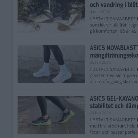
och vandring i blö
4 mar 2026
I BETALT SAMARBETE MED
som klarar allt från reg
på komforten, då är AS
ASICS NOVABLAST™
mängdträningssko
25 feb 2026
I BETALT SAMARBETE ME
glänser med sin mjuka
är en mångsidig sko som 
ASICS GEL-KAYANO™
stabilitet och däm
24 feb 2026
I BETALT SAMARBETE M
med bra stöd runt hela 
foten och passar perfekt