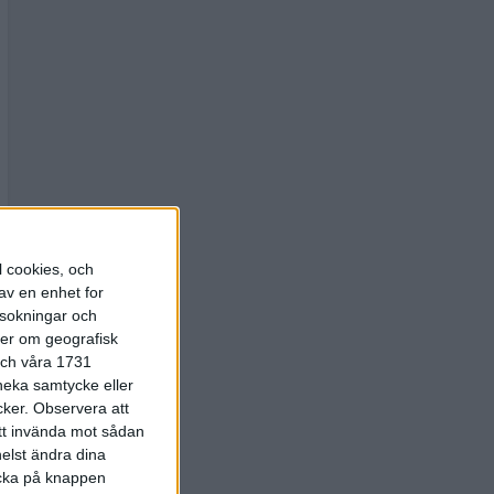
l cookies, och
av en enhet for
rsokningar och
ter om geografisk
 och våra 1731
 neka samtycke eller
cker.
Observera att
att invända mot sådan
elst ändra dina
licka på knappen