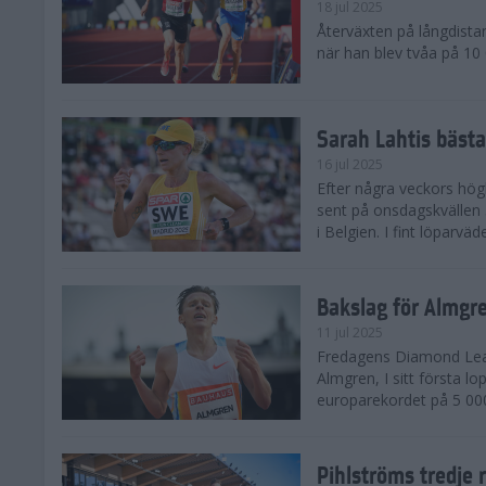
18 jul 2025
Återväxten på långdista
när han blev tvåa på 10
Sarah Lahtis bäst
16 jul 2025
Efter några veckors hög
sent på onsdagskvällen 5
i Belgien. I fint löparvä
Bakslag för Almgr
11 jul 2025
Fredagens Diamond Leag
Almgren, I sitt första l
europarekordet på 5 000
Pihlströms tredje 