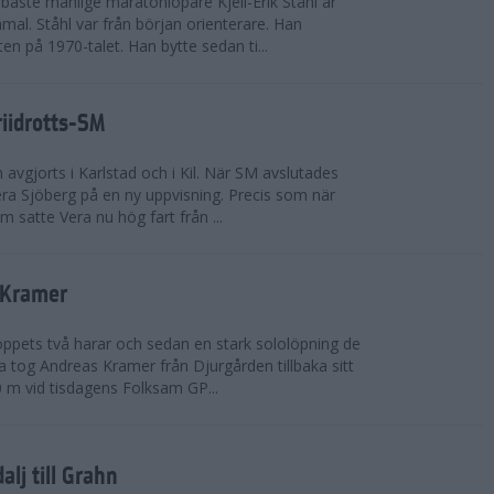
bäste manlige maratonlöpare Kjell-Erik Ståhl är
mal. Ståhl var från början orienterare. Han
ten på 1970-talet. Han bytte sedan ti...
riidrotts-SM
en avgjorts i Karlstad och i Kil. När SM avslutades
a Sjöberg på en ny uppvisning. Precis som när
m satte Vera nu hög fart från ...
 Kramer
 loppets två harar och sedan en stark sololöpning de
 tog Andreas Kramer från Djurgården tillbaka sitt
 m vid tisdagens Folksam GP...
alj till Grahn