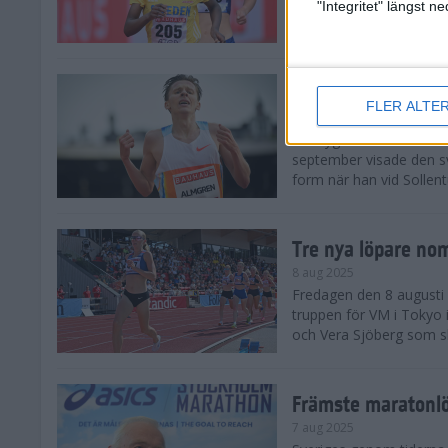
landskamp i friidrott, a
"Integritet" längst 
Stadion. Det blev svensk
Svenskt rekord nä
FLER ALTE
10 aug 2025
En dryg månad före frii
september visade den s
form när han vid Sollen
Tre nya löpare nom
8 aug 2025
Fredagen den 8 augusti n
truppen för VM i Tokyo 
och Vera Sjöberg som ska
Främste maratonl
7 aug 2025