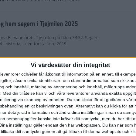
g hem segern i Tjejmilen 2025
na FI, vann årets Tjejmilen på tiden 34:32. Segern
ets historia – den första kom 2019.
en på 12 år i rekordstort adidas
Vi värdesätter din integritet
raton
levenrorer och/eller får åtkomst till information på en enhet, till exempe
ifter, såsom unika identifierare och standardinformation som skickas 
stort adidas Stockholm Halvmaraton avgjordes i
g och innehåll, mätning av annonsering och innehåll, målgruppsunde
äder. 18 grader, mulet och väldigt lite vind. Totalt
.
Med din tillåtelse kan vi och våra leverantörer använda exakta uppgif
a, varav 15,807 kom till sta...
entifiering via skanning av enheten. Du kan klicka för att godkänna vår
sbehandling enligt beskrivningen ovan. Alternativt kan du klicka för att
ll mer detaljerad information och ändra dina inställningar innan du samty
är Sverige vann Finnkampen
ina personuppgifter kanske inte kräver ditt samtycke, men du har rätt 
Dina inställningar gäller endast den här webbplatsen. Du kan när som h
av Finnkampen, världens äldsta och största
 tillbaka ditt samtycke genom att gå tillbaka till denna webbplats och k