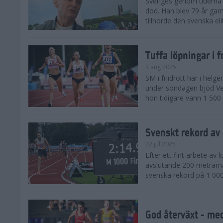
Sveriges genom tiderna 
död. Han blev 79 år gam
tillhörde den svenska eli
Tuffa löpningar i f
3 aug 2025
SM i friidrott har i helg
under söndagen bjöd Ver
hon tidigare vann 1 500 
Svenskt rekord av
22 jul 2025
Efter ett fint arbete av
avslutande 200 metrarna
svenska rekord på 1 000
God återväxt - med