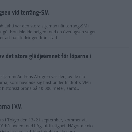
ägsen vid terräng-SM
h Lahti var den stora stjärnan när terräng-SM i
ingö. Hon inledde helgen med en överlägsen seger
 att haft ledningen från start ...
v det stora glädjeämnet för löparna i
stjärnan Andreas Almgren var den, av de nio
rna, som hävdade sig bäst under friidrotts-VM i
 historiskt brons på 10 000 meter, samt...
arna i VM
örs i Tokyo den 13–21 september, kommer att
förhållanden med hög luftfuktighet. Något de nio
inte är vana vid. Värst drabbas de som...