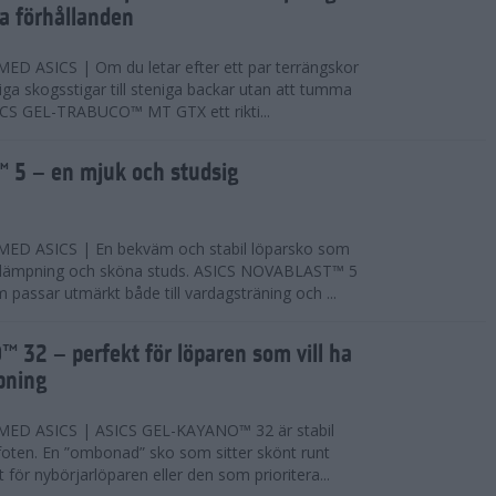
ta förhållanden
 ASICS | Om du letar efter ett par terrängskor
niga skogsstigar till steniga backar utan att tumma
ICS GEL-TRABUCO™ MT GTX ett rikti...
 5 – en mjuk och studsig
D ASICS | En bekväm och stabil löparsko som
 dämpning och sköna studs. ASICS NOVABLAST™ 5
passar utmärkt både till vardagsträning och ...
 32 – perfekt för löparen som vill ha
pning
ED ASICS | ASICS GEL-KAYANO™ 32 är stabil
foten. En ”ombonad” sko som sitter skönt runt
 för nybörjarlöparen eller den som prioritera...