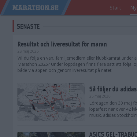
Start
Ny
SENASTE
Resultat och liveresultat för maran
28 maj 2026
​Vill du följa en vän, familjemedlem eller klubbkamrat under
Marathon 2026? Under loppdagen finns flera sätt att följa lö
både via appen och genom liveresultat på nätet.
Så följer du adid
28 maj 2026
Lördagen den 30 maj för
löparfest när över 42 ki
musik. adidas Stockholm
ASICS GEL-TRABUCO