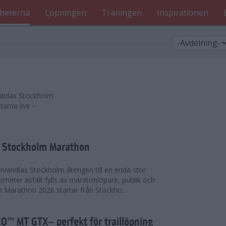
heterna
Löpningen
Träningen
Inspirationen
 adidas Stockholm
parna live –
as Stockholm Marathon
vandlas Stockholm återigen till en enda stor
lometer asfalt fylls av maratonlöpare, publik och
 Marathon 2026 startar från Stockho...
™ MT GTX– perfekt för traillöpning