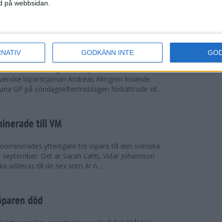
vgjordes inför fullsatta läktare på Stockholms
ned på webbsidan.
 seger i både dam- och herrkampen, delvi...
r Almgren testade VM-formen
RNATIV
GODKÄNN INTE
GO
drotts-VM, som avgörs i Tokyo den 13-21
venske löparstjärnan Andreas Almgren lovande
tuna GP på söndagseftermiddagen förbättrade sit...
inerade till VM
ominerades ytterligare tre löpare till den svenska
i september. Det är Sarah Lahti, Vidar Johansson
 adderas till de sex som är n...
öparen död