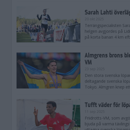
Sarah Lahti överl
20 okt 2025
Terrängspecialisten Sara
helgen avgjordes på Lid
på korta banan 4 km efter
Almgrens brons ble
VM
23 sep 2025
Den stora svenska löpar
deltagande svenska löpa
Tokyo. Almgren knep ett
Tufft väder för löp
11 sep 2025
Friidrotts-VM, som avg
bjuda på varma tävlings
uttagna svenska löparna 