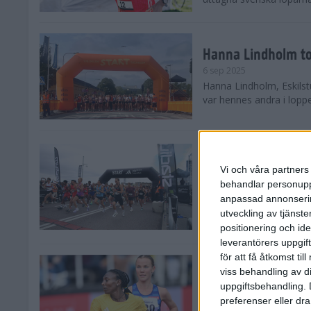
Hanna Lindholm to
6 sep 2025
Hanna Lindholm, Eskilstu
var hennes andra i lopp
Snabbaste segertid
Stockholm Halvma
Vi och våra partners 
30 aug 2025
behandlar personuppg
Ett slutsålt och rekord
anpassad annonserin
nästintill perfekt löparv
utveckling av tjänster
var 19,866 löpare anmäld
positionering och id
leverantörers uppgift
för att få åtkomst ti
Löparna viktiga n
viss behandling av d
26 aug 2025
uppgiftsbehandling. 
Den hundrade upplagan 
preferenser eller dra