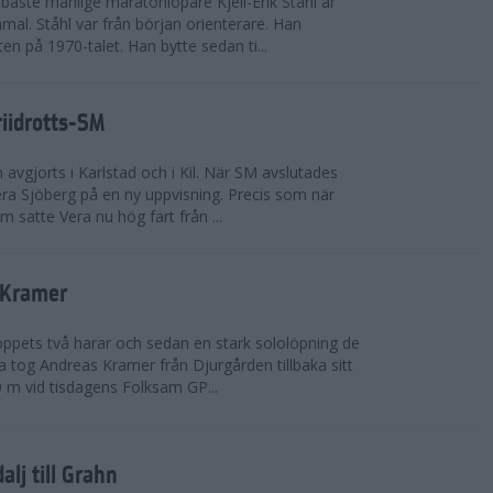
bäste manlige maratonlöpare Kjell-Erik Ståhl är
mal. Ståhl var från början orienterare. Han
ten på 1970-talet. Han bytte sedan ti...
riidrotts-SM
en avgjorts i Karlstad och i Kil. När SM avslutades
a Sjöberg på en ny uppvisning. Precis som när
m satte Vera nu hög fart från ...
 Kramer
 loppets två harar och sedan en stark sololöpning de
 tog Andreas Kramer från Djurgården tillbaka sitt
 m vid tisdagens Folksam GP...
alj till Grahn