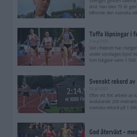
Sveriges genom tiderna 
död. Han blev 79 år gam
tillhörde den svenska eli
Tuffa löpningar i f
3 aug 2025
SM i friidrott har i helg
under söndagen bjöd Ver
hon tidigare vann 1 500 
Svenskt rekord av
22 jul 2025
Efter ett fint arbete av
avslutande 200 metrarna
svenska rekord på 1 000
God återväxt - med