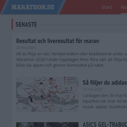
Start
Ny
SENASTE
Resultat och liveresultat för maran
28 maj 2026
​Vill du följa en vän, familjemedlem eller klubbkamrat under
Marathon 2026? Under loppdagen finns flera sätt att följa lö
både via appen och genom liveresultat på nätet.
Så följer du adid
28 maj 2026
Lördagen den 30 maj för
löparfest när över 42 ki
musik. adidas Stockholm
ASICS GEL-TRABUCO