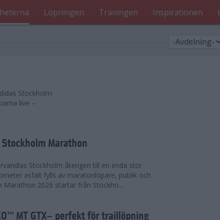
heterna
Löpningen
Träningen
Inspirationen
 adidas Stockholm
parna live –
as Stockholm Marathon
vandlas Stockholm återigen till en enda stor
lometer asfalt fylls av maratonlöpare, publik och
 Marathon 2026 startar från Stockho...
™ MT GTX– perfekt för traillöpning