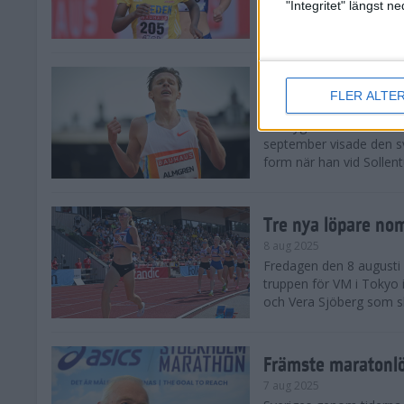
landskamp i friidrott, a
"Integritet" längst 
Stadion. Det blev svensk
Svenskt rekord nä
FLER ALTE
10 aug 2025
En dryg månad före frii
september visade den s
form när han vid Sollen
Tre nya löpare nom
8 aug 2025
Fredagen den 8 augusti n
truppen för VM i Tokyo 
och Vera Sjöberg som ska
Främste maratonl
7 aug 2025