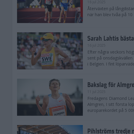
18 jul 2025
Återväxten på långdista
när han blev tvåa på 10
Sarah Lahtis bäst
16 jul 2025
Efter några veckors hög
sent på onsdagskvällen 5
i Belgien. I fint löparvä
Bakslag för Almgr
11 jul 2025
Fredagens Diamond Leag
Almgren, I sitt första l
europarekordet på 5 000
Pihlströms tredje 