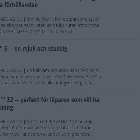
ta förhållanden
 ASICS | Om du letar efter ett par terrängskor
niga skogsstigar till steniga backar utan att tumma
ICS GEL-TRABUCO™ MT GTX ett rikti...
 5 – en mjuk och studsig
D ASICS | En bekväm och stabil löparsko som
 dämpning och sköna studs. ASICS NOVABLAST™ 5
passar utmärkt både till vardagsträning och ...
 32 – perfekt för löparen som vill ha
pning
ED ASICS | ASICS GEL-KAYANO™ 32 är stabil
foten. En ”ombonad” sko som sitter skönt runt
 för nybörjarlöparen eller den som prioritera...