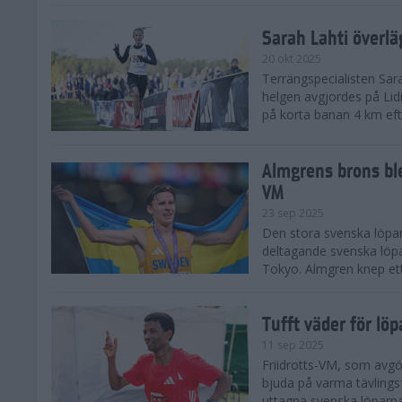
Sarah Lahti överl
20 okt 2025
Terrängspecialisten Sara
helgen avgjordes på Lid
på korta banan 4 km efter
Almgrens brons ble
VM
23 sep 2025
Den stora svenska löpar
deltagande svenska löpa
Tokyo. Almgren knep ett
Tufft väder för löp
11 sep 2025
Friidrotts-VM, som avg
bjuda på varma tävlings
uttagna svenska löparna 