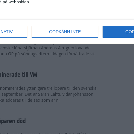
vgjordes inför fullsatta läktare på Stockholms
ned på webbsidan.
 seger i både dam- och herrkampen, delvi...
r Almgren testade VM-formen
RNATIV
GODKÄNN INTE
GO
drotts-VM, som avgörs i Tokyo den 13-21
venske löparstjärnan Andreas Almgren lovande
tuna GP på söndagseftermiddagen förbättrade sit...
inerade till VM
ominerades ytterligare tre löpare till den svenska
i september. Det är Sarah Lahti, Vidar Johansson
 adderas till de sex som är n...
öparen död