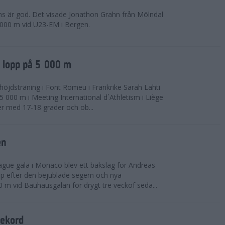
ns är god. Det visade Jonathon Grahn från Mölndal
 000 m vid U23-EM i Bergen.
a lopp på 5 000 m
höjdsträning i Font Romeu i Frankrike Sarah Lahti
 000 m i Meeting International d´Athletism i Liège
der med 17-18 grader och ob...
en
ue gala i Monaco blev ett bakslag för Andreas
opp efter den bejublade segern och nya
 m vid Bauhausgalan för drygt tre veckof seda...
rekord