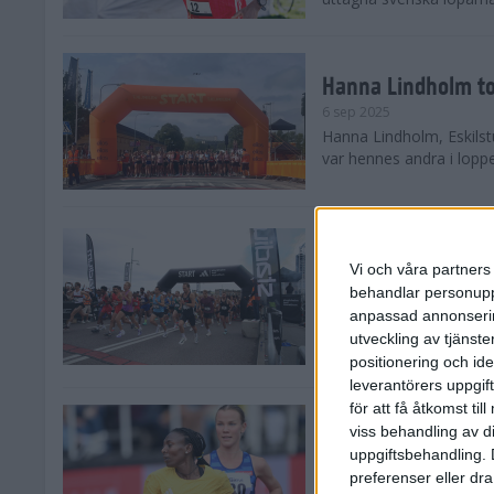
Hanna Lindholm to
6 sep 2025
Hanna Lindholm, Eskilstu
var hennes andra i lopp
Snabbaste segertid
Stockholm Halvma
Vi och våra partners 
30 aug 2025
behandlar personuppg
Ett slutsålt och rekord
anpassad annonserin
nästintill perfekt löparv
utveckling av tjänster
var 19,866 löpare anmäld
positionering och id
leverantörers uppgift
för att få åtkomst ti
Löparna viktiga n
viss behandling av d
26 aug 2025
uppgiftsbehandling. 
Den hundrade upplagan 
preferenser eller dra