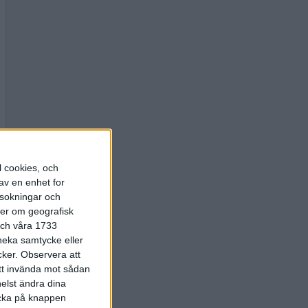
l cookies, och
av en enhet for
rsokningar och
ter om geografisk
 och våra 1733
 neka samtycke eller
cker.
Observera att
att invända mot sådan
elst ändra dina
licka på knappen