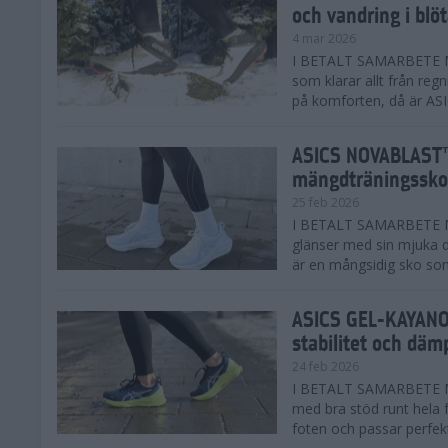
och vandring i blö
4 mar 2026
I BETALT SAMARBETE MED
som klarar allt från reg
på komforten, då är AS
ASICS NOVABLAST™
mängdträningssko
25 feb 2026
I BETALT SAMARBETE ME
glänser med sin mjuka
är en mångsidig sko som 
ASICS GEL-KAYANO™
stabilitet och däm
24 feb 2026
I BETALT SAMARBETE M
med bra stöd runt hela 
foten och passar perfekt