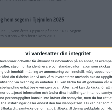
g hem segern i Tjejmilen 2025
na FI, vann årets Tjejmilen på tiden 34:32. Segern
ets historia – den första kom 2019.
en på 12 år i rekordstort adidas
Vi värdesätter din integritet
raton
levenrorer och/eller får åtkomst till information på en enhet, till exempe
ifter, såsom unika identifierare och standardinformation som skickas 
stort adidas Stockholm Halvmaraton avgjordes i
g och innehåll, mätning av annonsering och innehåll, målgruppsunde
äder. 18 grader, mulet och väldigt lite vind. Totalt
.
Med din tillåtelse kan vi och våra leverantörer använda exakta uppgif
a, varav 15,807 kom till sta...
entifiering via skanning av enheten. Du kan klicka för att godkänna vår
sbehandling enligt beskrivningen ovan. Alternativt kan du klicka för att
ll mer detaljerad information och ändra dina inställningar innan du samty
är Sverige vann Finnkampen
ina personuppgifter kanske inte kräver ditt samtycke, men du har rätt 
Dina inställningar gäller endast den här webbplatsen. Du kan när som h
av Finnkampen, världens äldsta och största
 tillbaka ditt samtycke genom att gå tillbaka till denna webbplats och k