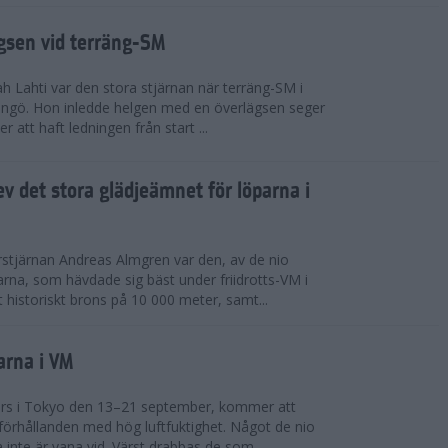
ägsen vid terräng-SM
h Lahti var den stora stjärnan när terräng-SM i
ingö. Hon inledde helgen med en överlägsen seger
 att haft ledningen från start ...
v det stora glädjeämnet för löparna i
stjärnan Andreas Almgren var den, av de nio
rna, som hävdade sig bäst under friidrotts-VM i
 historiskt brons på 10 000 meter, samt...
arna i VM
örs i Tokyo den 13–21 september, kommer att
förhållanden med hög luftfuktighet. Något de nio
inte är vana vid. Värst drabbas de som...