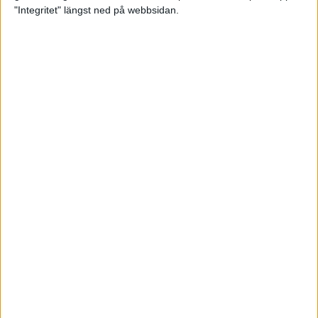
glädjeämnet för löparna i VM
"Integritet" längst ned på webbsidan.
23 sep 2025
Tufft väder för löparna i VM
11 sep 2025
Hanna Lindholm tog hem segern i
Tjejmilen 2025
6 sep 2025
Snabbaste segertiden på 12 år i
rekordstort adidas Stockholm
Halvmaraton
30 aug 2025