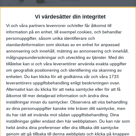
Vi värdesätter din integritet
ASICS NOVABLAST™ 5 – en mjuk
Vi och våra partners levenrorer och/eller får åtkomst till
och studsig mängdträningssko
information på en enhet, till exempel cookies, och behandlar
25 feb 2026
personuppgifter, såsom unika identifierare och
standardinformation som skickas av en enhet for anpassad
annonsering och innehåll, mätning av annonsering och innehåll,
ASICS GEL-KAYANO™ 32 – perfekt
målgruppsundersokningar och utveckling av tjänster.
Med din
för löparen som vill ha stabilitet
tillåtelse kan vi och våra leverantörer använda exakta uppgifter
och dämpning
om geografisk positionering och identifiering via skanning av
24 feb 2026
enheten. Du kan klicka för att godkänna vår och våra 1733
leverantörers uppgiftsbehandling enligt beskrivningen ovan.
Alternativt kan du klicka för att neka samtycke eller för att få
Sarah Lahti överlägsen vid
åtkomst till mer detaljerad information och ändra dina
terräng-SM
inställningar innan du samtycker.
Observera att viss behandling
20 okt 2025
av dina personuppgifter kanske inte kräver ditt samtycke, men
du har rätt att invända mot sådan uppgiftsbehandling. Dina
inställningar gäller endast den här webbplatsen. Du kan när som
helst ändra dina preferenser eller dra tillbaka ditt samtycke
Almgrens brons blev det stora
genom att gå tillbaka till denna webbplats och klicka på knappen