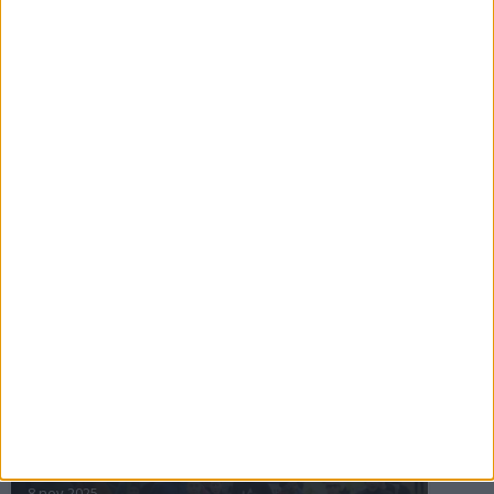
16 jul 2025
Bakslag för Almgren
11 jul 2025
Pihlströms tredje rekord
3 jul 2025
nästa ›
INTRESSANTA LOPP
Höstrusket • 8 november
8 nov 2025