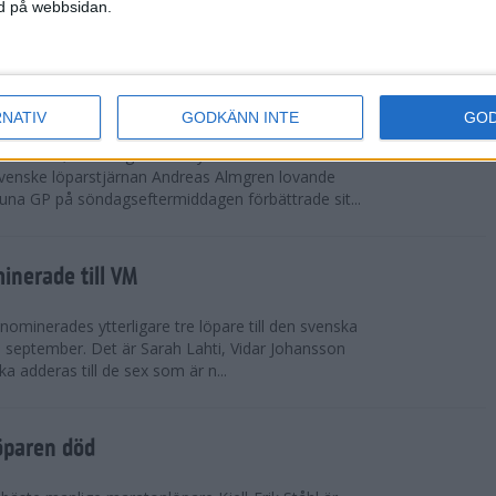
vgjordes inför fullsatta läktare på Stockholms
ned på webbsidan.
 seger i både dam- och herrkampen, delvi...
r Almgren testade VM-formen
RNATIV
GODKÄNN INTE
GO
drotts-VM, som avgörs i Tokyo den 13-21
venske löparstjärnan Andreas Almgren lovande
tuna GP på söndagseftermiddagen förbättrade sit...
inerade till VM
ominerades ytterligare tre löpare till den svenska
i september. Det är Sarah Lahti, Vidar Johansson
 adderas till de sex som är n...
öparen död