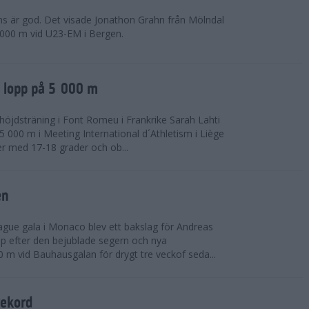
ns är god. Det visade Jonathon Grahn från Mölndal
 000 m vid U23-EM i Bergen.
a lopp på 5 000 m
höjdsträning i Font Romeu i Frankrike Sarah Lahti
 000 m i Meeting International d´Athletism i Liège
der med 17-18 grader och ob...
en
ue gala i Monaco blev ett bakslag för Andreas
opp efter den bejublade segern och nya
 m vid Bauhausgalan för drygt tre veckof seda...
rekord