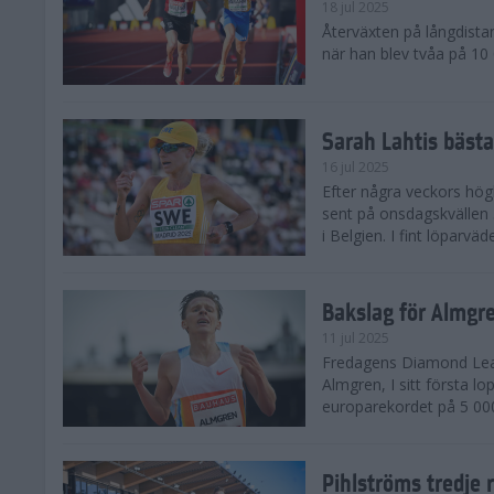
18 jul 2025
Återväxten på långdista
när han blev tvåa på 10
Sarah Lahtis bäst
16 jul 2025
Efter några veckors hög
sent på onsdagskvällen 5
i Belgien. I fint löparvä
Bakslag för Almgr
11 jul 2025
Fredagens Diamond Leag
Almgren, I sitt första l
europarekordet på 5 000
Pihlströms tredje 