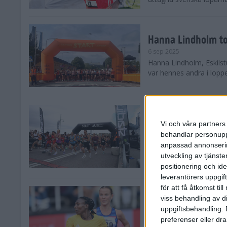
Hanna Lindholm to
6 sep 2025
Hanna Lindholm, Eskilstu
var hennes andra i lopp
Snabbaste segertid
Stockholm Halvma
Vi och våra partners 
30 aug 2025
behandlar personuppg
Ett slutsålt och rekord
anpassad annonserin
nästintill perfekt löparv
utveckling av tjänster
var 19,866 löpare anmäld
positionering och id
leverantörers uppgift
för att få åtkomst ti
Löparna viktiga n
viss behandling av d
26 aug 2025
uppgiftsbehandling. 
Den hundrade upplagan 
preferenser eller dra