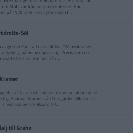
bäste manlige maratonlöpare Kjell-Erik Ståhl är
mal. Ståhl var från början orienterare. Han
ten på 1970-talet. Han bytte sedan ti...
riidrotts-SM
en avgjorts i Karlstad och i Kil. När SM avslutades
a Sjöberg på en ny uppvisning. Precis som när
m satte Vera nu hög fart från ...
 Kramer
 loppets två harar och sedan en stark sololöpning de
 tog Andreas Kramer från Djurgården tillbaka sitt
 m vid tisdagens Folksam GP...
alj till Grahn