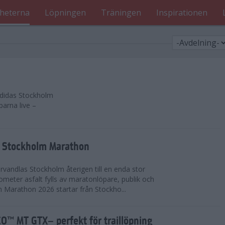
heterna
Löpningen
Träningen
Inspirationen
 adidas Stockholm
parna live –
as Stockholm Marathon
vandlas Stockholm återigen till en enda stor
lometer asfalt fylls av maratonlöpare, publik och
 Marathon 2026 startar från Stockho...
™ MT GTX– perfekt för traillöpning