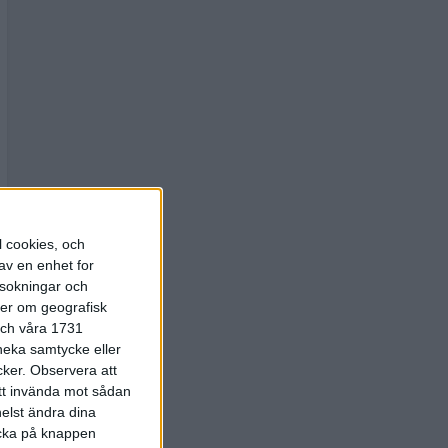
l cookies, och
av en enhet for
rsokningar och
ter om geografisk
 och våra 1731
 neka samtycke eller
cker.
Observera att
att invända mot sådan
elst ändra dina
licka på knappen