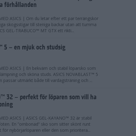
ta förhållanden
 ASICS | Om du letar efter ett par terrängskor
niga skogsstigar till steniga backar utan att tumma
ICS GEL-TRABUCO™ MT GTX ett rikti...
 5 – en mjuk och studsig
D ASICS | En bekväm och stabil löparsko som
 dämpning och sköna studs. ASICS NOVABLAST™ 5
passar utmärkt både till vardagsträning och ...
 32 – perfekt för löparen som vill ha
pning
ED ASICS | ASICS GEL-KAYANO™ 32 är stabil
foten. En ”ombonad” sko som sitter skönt runt
 för nybörjarlöparen eller den som prioritera...