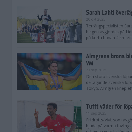
Sarah Lahti överl
20 okt 2025
Terrängspecialisten Sara
helgen avgjordes på Lid
på korta banan 4 km efter
Almgrens brons ble
VM
23 sep 2025
Den stora svenska löpar
deltagande svenska löpa
Tokyo. Almgren knep ett
Tufft väder för löp
11 sep 2025
Friidrotts-VM, som avg
bjuda på varma tävlings
uttagna svenska löparna 