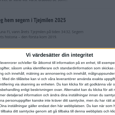
g hem segern i Tjejmilen 2025
na FI, vann årets Tjejmilen på tiden 34:32. Segern
ets historia – den första kom 2019.
en på 12 år i rekordstort adidas
Vi värdesätter din integritet
raton
levenrorer och/eller får åtkomst till information på en enhet, till exempe
ifter, såsom unika identifierare och standardinformation som skickas 
stort adidas Stockholm Halvmaraton avgjordes i
g och innehåll, mätning av annonsering och innehåll, målgruppsunde
äder. 18 grader, mulet och väldigt lite vind. Totalt
.
Med din tillåtelse kan vi och våra leverantörer använda exakta uppgif
a, varav 15,807 kom till sta...
entifiering via skanning av enheten. Du kan klicka för att godkänna vår
sbehandling enligt beskrivningen ovan. Alternativt kan du klicka för att
ll mer detaljerad information och ändra dina inställningar innan du samty
är Sverige vann Finnkampen
ina personuppgifter kanske inte kräver ditt samtycke, men du har rätt 
Dina inställningar gäller endast den här webbplatsen. Du kan när som h
av Finnkampen, världens äldsta och största
 tillbaka ditt samtycke genom att gå tillbaka till denna webbplats och k