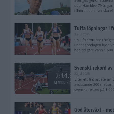
Sveriges genom tiderna 
död. Han blev 79 år gam
tillhörde den svenska eli
Tuffa löpningar i f
3 aug 2025
SM i friidrott har i helg
under söndagen bjöd Ver
hon tidigare vann 1 500 
Svenskt rekord av
22 jul 2025
Efter ett fint arbete av
avslutande 200 metrarna
svenska rekord på 1 000
God återväxt - med