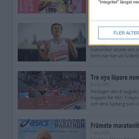
landskamp i friidrott, a
"Integritet" längst 
Stadion. Det blev svensk
Svenskt rekord nä
FLER ALTE
10 aug 2025
En dryg månad före frii
september visade den s
form när han vid Sollen
Tre nya löpare nom
8 aug 2025
Fredagen den 8 augusti n
truppen för VM i Tokyo 
och Vera Sjöberg som ska
Främste maratonl
7 aug 2025