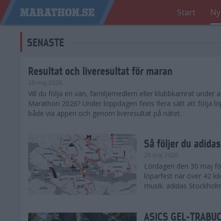
Start
Ny
SENASTE
Resultat och liveresultat för maran
28 maj 2026
​Vill du följa en vän, familjemedlem eller klubbkamrat under
Marathon 2026? Under loppdagen finns flera sätt att följa lö
både via appen och genom liveresultat på nätet.
Så följer du adid
28 maj 2026
Lördagen den 30 maj för
löparfest när över 42 ki
musik. adidas Stockholm
ASICS GEL-TRABUCO