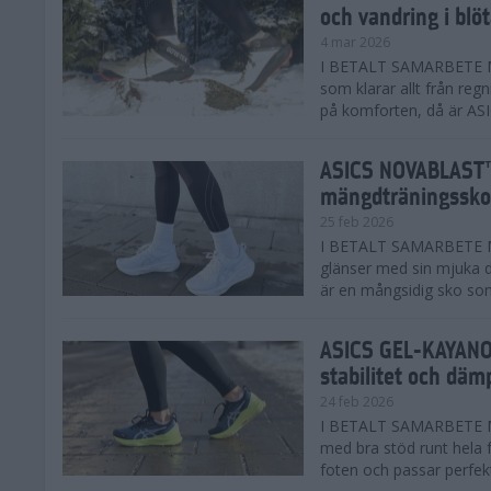
och vandring i blö
4 mar 2026
I BETALT SAMARBETE MED
som klarar allt från reg
på komforten, då är AS
ASICS NOVABLAST™
mängdträningssko
25 feb 2026
I BETALT SAMARBETE ME
glänser med sin mjuka
är en mångsidig sko som 
ASICS GEL-KAYANO™
stabilitet och däm
24 feb 2026
I BETALT SAMARBETE M
med bra stöd runt hela 
foten och passar perfekt