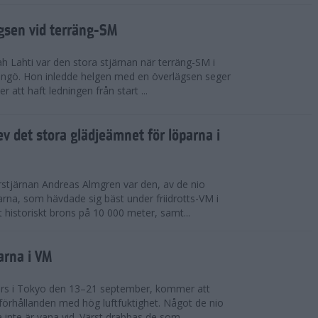
ägsen vid terräng-SM
h Lahti var den stora stjärnan när terräng-SM i
ingö. Hon inledde helgen med en överlägsen seger
 att haft ledningen från start ...
v det stora glädjeämnet för löparna i
stjärnan Andreas Almgren var den, av de nio
rna, som hävdade sig bäst under friidrotts-VM i
 historiskt brons på 10 000 meter, samt...
arna i VM
örs i Tokyo den 13–21 september, kommer att
förhållanden med hög luftfuktighet. Något de nio
inte är vana vid. Värst drabbas de som...