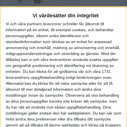
Vi värdesätter din integritet
ASICS NOVABLAST™ 5 – en mjuk
Vi och våra partners levenrorer och/eller får åtkomst till
och studsig mängdträningssko
information på en enhet, till exempel cookies, och behandlar
25 feb 2026
personuppgifter, såsom unika identifierare och
standardinformation som skickas av en enhet for anpassad
annonsering och innehåll, mätning av annonsering och innehåll,
ASICS GEL-KAYANO™ 32 – perfekt
målgruppsundersokningar och utveckling av tjänster.
Med din
för löparen som vill ha stabilitet
tillåtelse kan vi och våra leverantörer använda exakta uppgifter
och dämpning
om geografisk positionering och identifiering via skanning av
24 feb 2026
enheten. Du kan klicka för att godkänna vår och våra 1731
leverantörers uppgiftsbehandling enligt beskrivningen ovan.
Alternativt kan du klicka för att neka samtycke eller för att få
Sarah Lahti överlägsen vid
åtkomst till mer detaljerad information och ändra dina
terräng-SM
inställningar innan du samtycker.
Observera att viss behandling
20 okt 2025
av dina personuppgifter kanske inte kräver ditt samtycke, men
du har rätt att invända mot sådan uppgiftsbehandling. Dina
inställningar gäller endast den här webbplatsen. Du kan när som
helst ändra dina preferenser eller dra tillbaka ditt samtycke
Almgrens brons blev det stora
genom att gå tillbaka till denna webbplats och klicka på knappen