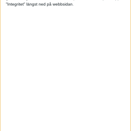
glädjeämnet för löparna i VM
"Integritet" längst ned på webbsidan.
23 sep 2025
Tufft väder för löparna i VM
11 sep 2025
Hanna Lindholm tog hem segern i
Tjejmilen 2025
6 sep 2025
Snabbaste segertiden på 12 år i
rekordstort adidas Stockholm
Halvmaraton
30 aug 2025