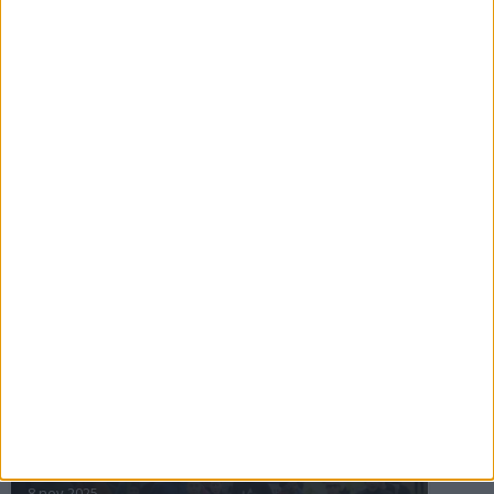
16 jul 2025
Bakslag för Almgren
11 jul 2025
Pihlströms tredje rekord
3 jul 2025
nästa ›
INTRESSANTA LOPP
Höstrusket • 8 november
8 nov 2025