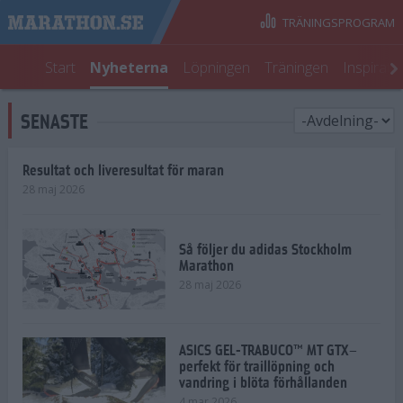
TRÄNINGSPROGRAM
Start
Nyheterna
Löpningen
Träningen
Inspirati
SENASTE
Resultat och liveresultat för maran
28 maj 2026
Så följer du adidas Stockholm
Marathon
28 maj 2026
ASICS GEL-TRABUCO™ MT GTX–
perfekt för traillöpning och
vandring i blöta förhållanden
4 mar 2026