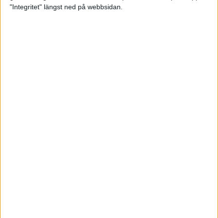
glädjeämnet för löparna i VM
"Integritet" längst ned på webbsidan.
23 sep 2025
Tufft väder för löparna i VM
11 sep 2025
Hanna Lindholm tog hem segern i
Tjejmilen 2025
6 sep 2025
Snabbaste segertiden på 12 år i
rekordstort adidas Stockholm
Halvmaraton
30 aug 2025