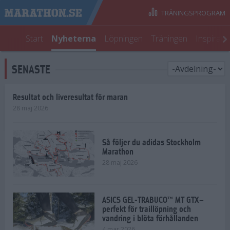
TRÄNINGSPROGRAM
Start
Nyheterna
Löpningen
Träningen
Inspirati
SENASTE
Resultat och liveresultat för maran
28 maj 2026
Så följer du adidas Stockholm
Marathon
28 maj 2026
ASICS GEL-TRABUCO™ MT GTX–
perfekt för traillöpning och
vandring i blöta förhållanden
4 mar 2026