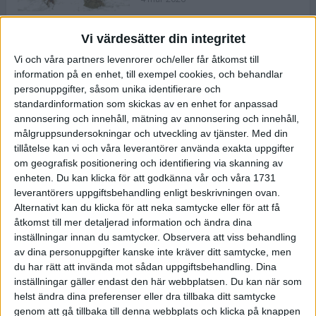
Vi värdesätter din integritet
ASICS NOVABLAST™ 5 – en mjuk
Vi och våra partners levenrorer och/eller får åtkomst till
och studsig mängdträningssko
information på en enhet, till exempel cookies, och behandlar
25 feb 2026
personuppgifter, såsom unika identifierare och
standardinformation som skickas av en enhet for anpassad
annonsering och innehåll, mätning av annonsering och innehåll,
ASICS GEL-KAYANO™ 32 – perfekt
målgruppsundersokningar och utveckling av tjänster.
Med din
för löparen som vill ha stabilitet
tillåtelse kan vi och våra leverantörer använda exakta uppgifter
och dämpning
om geografisk positionering och identifiering via skanning av
24 feb 2026
enheten. Du kan klicka för att godkänna vår och våra 1731
leverantörers uppgiftsbehandling enligt beskrivningen ovan.
Alternativt kan du klicka för att neka samtycke eller för att få
Sarah Lahti överlägsen vid
åtkomst till mer detaljerad information och ändra dina
terräng-SM
inställningar innan du samtycker.
Observera att viss behandling
20 okt 2025
av dina personuppgifter kanske inte kräver ditt samtycke, men
du har rätt att invända mot sådan uppgiftsbehandling. Dina
inställningar gäller endast den här webbplatsen. Du kan när som
helst ändra dina preferenser eller dra tillbaka ditt samtycke
Almgrens brons blev det stora
genom att gå tillbaka till denna webbplats och klicka på knappen