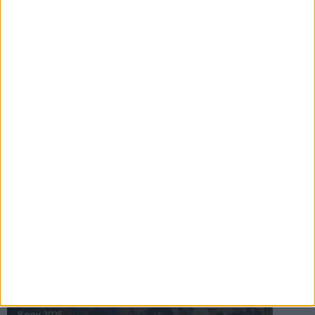
16 jul 2025
Bakslag för Almgren
11 jul 2025
Pihlströms tredje rekord
3 jul 2025
nästa ›
INTRESSANTA LOPP
Höstrusket • 8 november
8 nov 2025