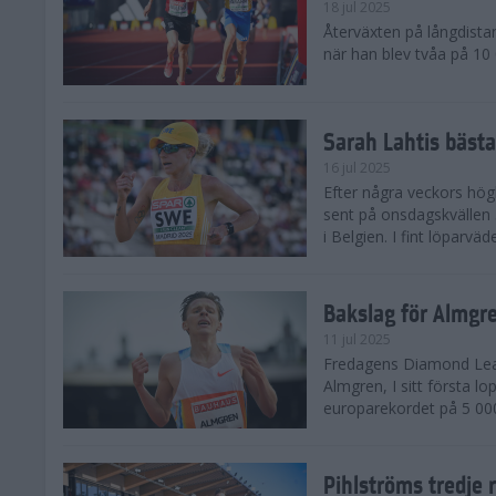
18 jul 2025
Återväxten på långdista
när han blev tvåa på 10
Sarah Lahtis bäst
16 jul 2025
Efter några veckors hög
sent på onsdagskvällen 5
i Belgien. I fint löparvä
Bakslag för Almgr
11 jul 2025
Fredagens Diamond Leag
Almgren, I sitt första l
europarekordet på 5 000
Pihlströms tredje 