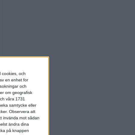
l cookies, och
av en enhet for
rsokningar och
ter om geografisk
 och våra 1731
 neka samtycke eller
cker.
Observera att
att invända mot sådan
elst ändra dina
licka på knappen