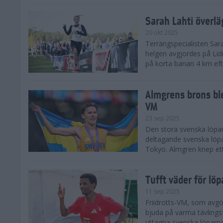
Sarah Lahti överl
20 okt 2025
Terrängspecialisten Sara
helgen avgjordes på Lid
på korta banan 4 km efter
Almgrens brons ble
VM
23 sep 2025
Den stora svenska löpar
deltagande svenska löpa
Tokyo. Almgren knep ett
Tufft väder för löp
11 sep 2025
Friidrotts-VM, som avg
bjuda på varma tävlings
uttagna svenska löparna 