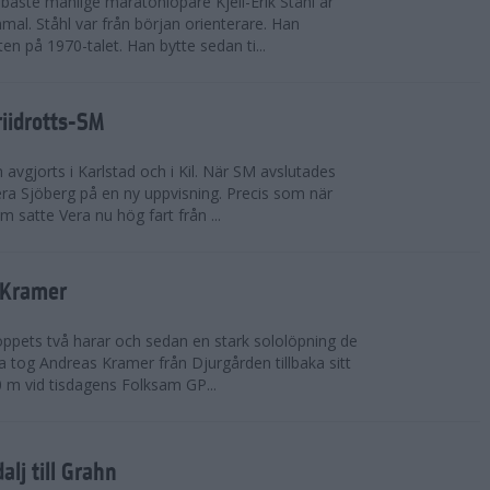
bäste manlige maratonlöpare Kjell-Erik Ståhl är
mal. Ståhl var från början orienterare. Han
ten på 1970-talet. Han bytte sedan ti...
riidrotts-SM
en avgjorts i Karlstad och i Kil. När SM avslutades
a Sjöberg på en ny uppvisning. Precis som när
m satte Vera nu hög fart från ...
 Kramer
 loppets två harar och sedan en stark sololöpning de
 tog Andreas Kramer från Djurgården tillbaka sitt
 m vid tisdagens Folksam GP...
alj till Grahn