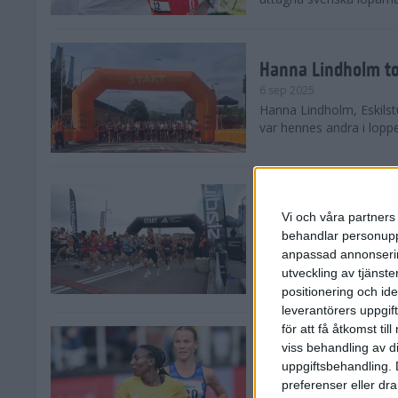
Hanna Lindholm to
6 sep 2025
Hanna Lindholm, Eskilstu
var hennes andra i lopp
Snabbaste segertid
Stockholm Halvma
Vi och våra partners 
30 aug 2025
behandlar personuppg
Ett slutsålt och rekord
anpassad annonserin
nästintill perfekt löparv
utveckling av tjänster
var 19,866 löpare anmäld
positionering och id
leverantörers uppgift
för att få åtkomst ti
Löparna viktiga n
viss behandling av d
26 aug 2025
uppgiftsbehandling. 
Den hundrade upplagan 
preferenser eller dra