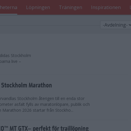
heterna
Löpningen
Träningen
Inspirationen
 adidas Stockholm
parna live –
as Stockholm Marathon
vandlas Stockholm återigen till en enda stor
lometer asfalt fylls av maratonlöpare, publik och
 Marathon 2026 startar från Stockho...
™ MT GTX– perfekt för traillöpning