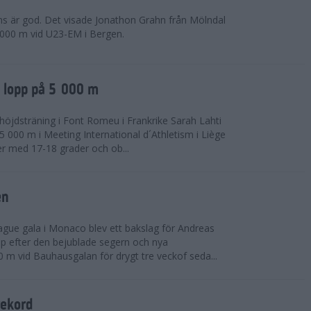
ns är god. Det visade Jonathon Grahn från Mölndal
 000 m vid U23-EM i Bergen.
a lopp på 5 000 m
höjdsträning i Font Romeu i Frankrike Sarah Lahti
 000 m i Meeting International d´Athletism i Liège
der med 17-18 grader och ob...
en
ue gala i Monaco blev ett bakslag för Andreas
opp efter den bejublade segern och nya
 m vid Bauhausgalan för drygt tre veckof seda...
rekord