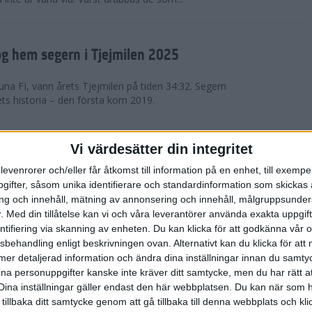
g hem segern i Tjejmilen 2025
na FI, vann årets Tjejmilen på tiden 34:32. Segern
ets historia – den första kom 2019.
en på 12 år i rekordstort adidas
Vi värdesätter din integritet
raton
levenrorer och/eller får åtkomst till information på en enhet, till exempe
ifter, såsom unika identifierare och standardinformation som skickas 
stort adidas Stockholm Halvmaraton avgjordes i
g och innehåll, mätning av annonsering och innehåll, målgruppsunde
äder. 18 grader, mulet och väldigt lite vind. Totalt
.
Med din tillåtelse kan vi och våra leverantörer använda exakta uppgif
a, varav 15,807 kom till sta...
entifiering via skanning av enheten. Du kan klicka för att godkänna vår
sbehandling enligt beskrivningen ovan. Alternativt kan du klicka för att
ll mer detaljerad information och ändra dina inställningar innan du samty
är Sverige vann Finnkampen
ina personuppgifter kanske inte kräver ditt samtycke, men du har rätt 
Dina inställningar gäller endast den här webbplatsen. Du kan när som h
av Finnkampen, världens äldsta och största
 tillbaka ditt samtycke genom att gå tillbaka till denna webbplats och k