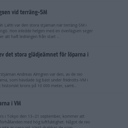
ägsen vid terräng-SM
h Lahti var den stora stjärnan när terräng-SM i
ingö. Hon inledde helgen med en överlägsen seger
 att haft ledningen från start ...
v det stora glädjeämnet för löparna i
stjärnan Andreas Almgren var den, av de nio
rna, som hävdade sig bäst under friidrotts-VM i
 historiskt brons på 10 000 meter, samt...
arna i VM
örs i Tokyo den 13–21 september, kommer att
förhållanden med hög luftfuktighet. Något de nio
inte är vana vid. Värst drabbas de som...