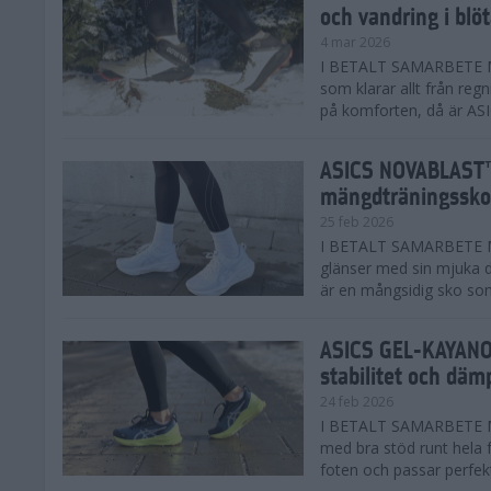
och vandring i blö
4 mar 2026
I BETALT SAMARBETE MED
som klarar allt från reg
på komforten, då är AS
ASICS NOVABLAST™
mängdträningssko
25 feb 2026
I BETALT SAMARBETE ME
glänser med sin mjuka
är en mångsidig sko som 
ASICS GEL-KAYANO™
stabilitet och däm
24 feb 2026
I BETALT SAMARBETE M
med bra stöd runt hela 
foten och passar perfekt