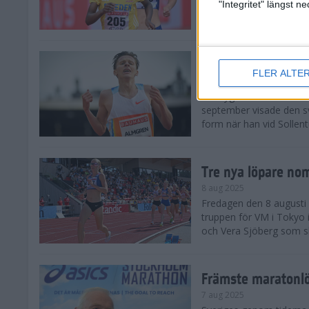
landskamp i friidrott, a
"Integritet" längst 
Stadion. Det blev svensk
Svenskt rekord nä
FLER ALTE
10 aug 2025
En dryg månad före frii
september visade den s
form när han vid Sollen
Tre nya löpare nom
8 aug 2025
Fredagen den 8 augusti n
truppen för VM i Tokyo 
och Vera Sjöberg som ska
Främste maratonl
7 aug 2025