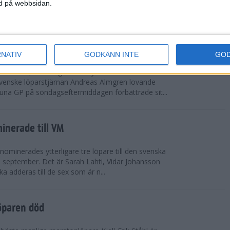
vgjordes inför fullsatta läktare på Stockholms
ned på webbsidan.
 seger i både dam- och herrkampen, delvi...
r Almgren testade VM-formen
RNATIV
GODKÄNN INTE
GO
drotts-VM, som avgörs i Tokyo den 13-21
venske löparstjärnan Andreas Almgren lovande
tuna GP på söndagseftermiddagen förbättrade sit...
inerade till VM
ominerades ytterligare tre löpare till den svenska
i september. Det är Sarah Lahti, Vidar Johansson
 adderas till de sex som är n...
öparen död