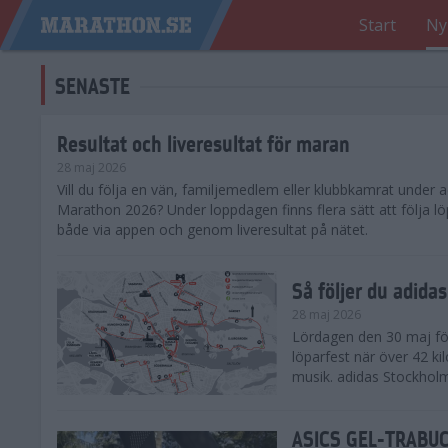
Start
Ny
SENASTE
Resultat och liveresultat för maran
28 maj 2026
​Vill du följa en vän, familjemedlem eller klubbkamrat under
Marathon 2026? Under loppdagen finns flera sätt att följa lö
både via appen och genom liveresultat på nätet.
Så följer du adid
28 maj 2026
Lördagen den 30 maj för
löparfest när över 42 ki
musik. adidas Stockholm
ASICS GEL-TRABUCO