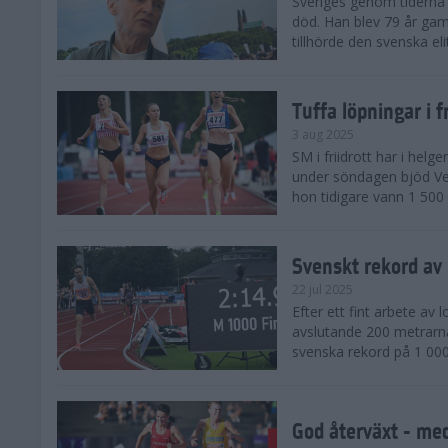
Sveriges genom tiderna 
död. Han blev 79 år gam
tillhörde den svenska eli
Tuffa löpningar i f
3 aug 2025
SM i friidrott har i helg
under söndagen bjöd Ver
hon tidigare vann 1 500 
Svenskt rekord av
22 jul 2025
Efter ett fint arbete av
avslutande 200 metrarna
svenska rekord på 1 000
God återväxt - med