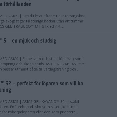
ta förhållanden
 ASICS | Om du letar efter ett par terrängskor
niga skogsstigar till steniga backar utan att tumma
ICS GEL-TRABUCO™ MT GTX ett rikti...
 5 – en mjuk och studsig
D ASICS | En bekväm och stabil löparsko som
 dämpning och sköna studs. ASICS NOVABLAST™ 5
passar utmärkt både till vardagsträning och ...
 32 – perfekt för löparen som vill ha
pning
ED ASICS | ASICS GEL-KAYANO™ 32 är stabil
foten. En ”ombonad” sko som sitter skönt runt
 för nybörjarlöparen eller den som prioritera...