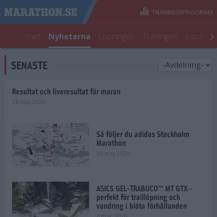
TRÄNINGSPROGRAM
Start
Nyheterna
Löpningen
Träningen
Inspirati
SENASTE
Resultat och liveresultat för maran
28 maj 2026
Så följer du adidas Stockholm
Marathon
28 maj 2026
ASICS GEL-TRABUCO™ MT GTX–
perfekt för traillöpning och
vandring i blöta förhållanden
4 mar 2026