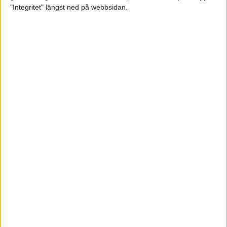
glädjeämnet för löparna i VM
"Integritet" längst ned på webbsidan.
23 sep 2025
Tufft väder för löparna i VM
11 sep 2025
Hanna Lindholm tog hem segern i
Tjejmilen 2025
6 sep 2025
Snabbaste segertiden på 12 år i
rekordstort adidas Stockholm
Halvmaraton
30 aug 2025