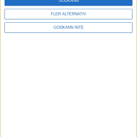
GODKÄNN
FLER ALTERNATIV
Tuffa löpningar i friidrotts-SM
3 aug 2025
GODKÄNN INTE
Svenskt rekord av Kramer
22 jul 2025
God återväxt - medalj till Grahn
18 jul 2025
Sarah Lahtis bästa lopp på 5 000
m