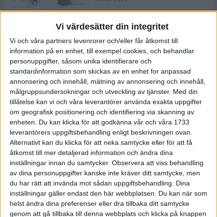
Vi värdesätter din integritet
ASICS NOVABLAST™ 5 – en mjuk
Vi och våra partners levenrorer och/eller får åtkomst till
och studsig mängdträningssko
information på en enhet, till exempel cookies, och behandlar
25 feb 2026
personuppgifter, såsom unika identifierare och
standardinformation som skickas av en enhet for anpassad
annonsering och innehåll, mätning av annonsering och innehåll,
ASICS GEL-KAYANO™ 32 – perfekt
målgruppsundersokningar och utveckling av tjänster.
Med din
för löparen som vill ha stabilitet
tillåtelse kan vi och våra leverantörer använda exakta uppgifter
och dämpning
om geografisk positionering och identifiering via skanning av
24 feb 2026
enheten. Du kan klicka för att godkänna vår och våra 1733
leverantörers uppgiftsbehandling enligt beskrivningen ovan.
Alternativt kan du klicka för att neka samtycke eller för att få
Sarah Lahti överlägsen vid
åtkomst till mer detaljerad information och ändra dina
terräng-SM
inställningar innan du samtycker.
Observera att viss behandling
20 okt 2025
av dina personuppgifter kanske inte kräver ditt samtycke, men
du har rätt att invända mot sådan uppgiftsbehandling. Dina
inställningar gäller endast den här webbplatsen. Du kan när som
helst ändra dina preferenser eller dra tillbaka ditt samtycke
Almgrens brons blev det stora
genom att gå tillbaka till denna webbplats och klicka på knappen