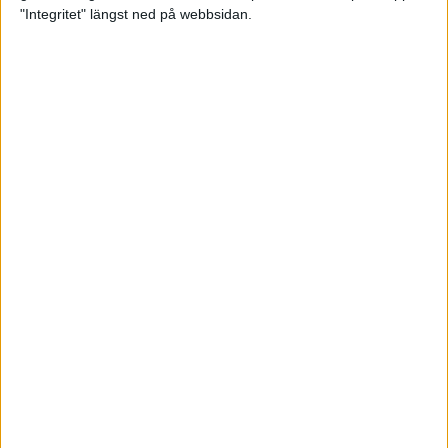
glädjeämnet för löparna i VM
"Integritet" längst ned på webbsidan.
23 sep 2025
Tufft väder för löparna i VM
11 sep 2025
Hanna Lindholm tog hem segern i
Tjejmilen 2025
6 sep 2025
Snabbaste segertiden på 12 år i
rekordstort adidas Stockholm
Halvmaraton
30 aug 2025