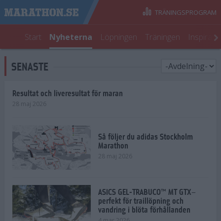
TRÄNINGSPROGRAM
Start
Nyheterna
Löpningen
Träningen
Inspirati
SENASTE
Resultat och liveresultat för maran
28 maj 2026
Så följer du adidas Stockholm
Marathon
28 maj 2026
ASICS GEL-TRABUCO™ MT GTX–
perfekt för traillöpning och
vandring i blöta förhållanden
4 mar 2026