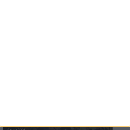
16 jul 2025
Bakslag för Almgren
11 jul 2025
Pihlströms tredje rekord
3 jul 2025
nästa ›
INTRESSANTA LOPP
Höstrusket • 8 november
8 nov 2025